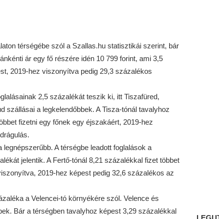
aton térségébe szól a Szallas.hu statisztikái szerint, bár
ánkénti ár egy fő részére idén 10 799 forint, ami 3,5
t, 2019-hez viszonyítva pedig 29,3 százalékos
glalásainak 2,5 százalékát teszik ki, itt Tiszafüred,
 szállásai a legkelendőbbek. A Tisza-tónál tavalyhoz
többet fizetni egy főnek egy éjszakáért, 2019-hez
drágulás.
legnépszerűbb. A térségbe leadott foglalások a
lékát jelentik. A Fertő-tónál 8,21 százalékkal fizet többet
iszonyítva, 2019-hez képest pedig 32,6 százalékos az
zázaléka a Velencei-tó környékére szól. Velence és
bek. Bár a térségben tavalyhoz képest 3,29 százalékkal
LEGU