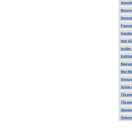
Amerika
Benzin
Devizah
Francia
Gazdas
Heti tő
Iszlám
Külföld
Magyar
Mol-IN
Oroszo
Szíriai
Tőzsde 
Tőzsde 
Ukrajn
Önkorm