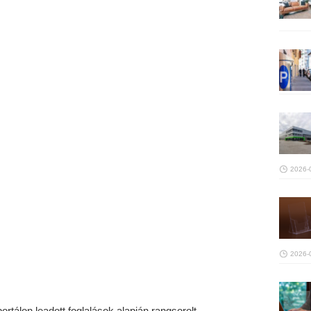
2026-
2026-
rtálon leadott foglalások alapján rangsorolt