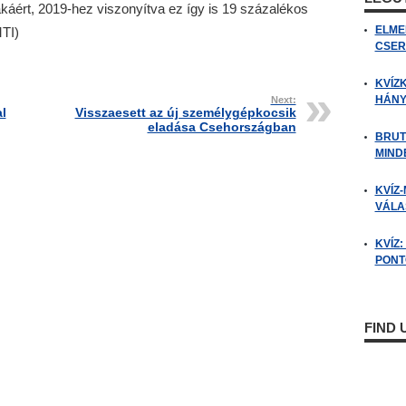
káért, 2019-hez viszonyítva ez így is 19 százalékos
ELME
TI)
CSER
KVÍZ
HÁNY
Next:
l
Visszaesett az új személygépkocsik
eladása Csehországban
BRUT
MIND
KVÍZ-
VÁLAS
KVÍZ
PONTO
FIND