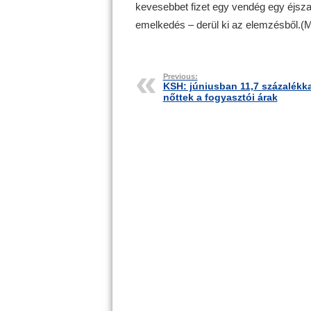
kevesebbet fizet egy vendég egy éjsza
emelkedés – derül ki az elemzésből.(M
Previous:
KSH: júniusban 11,7 százalékka
nőttek a fogyasztói árak