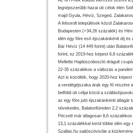
legnépszerűbb hazai úti célok élén Sió
majd Gyula, Hévíz, Szeged, Zalakaros
A felsorolt települések közül Zalakaro
Budapesten (+34,26 százalék) és Héví
idén egy főre eső éjszakánkénti díj és a
Bár Hévíz (14 449 forint) után Balaton
forint, ez 2019-hez képest 6,8 száza
Mellette Hajdúszoboszló drágult csupá
22-35 százalékos a változás a pandémia
Azt is közölték, hogy 2020-hoz képes
a vendégéjszaka árak egy fő részére a 
belföldi úti céljai közül a szállástípu
az egy főre jutó éjszakánkénti átlagá
növekedés, Balatonfüreden 2,2 százal
Pécsett már átlagosan 8,6 százaléko
13,1 százalékkal kerül többe idén egy
Szallas.hu sajtószóvivője a közlemén