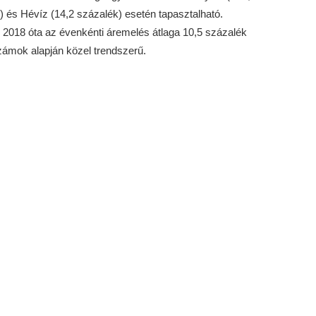
) és Hévíz (14,2 százalék) esetén tapasztalható.
n 2018 óta az évenkénti áremelés átlaga 10,5 százalék
számok alapján közel trendszerű.