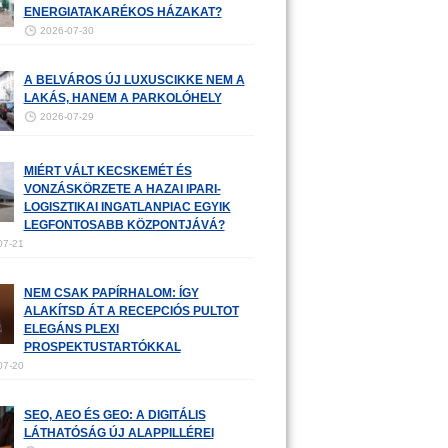
ENERGIATAKARÉKOS HÁZAKAT?
2026-07-30
A BELVÁROS ÚJ LUXUSCIKKE NEM A
LAKÁS, HANEM A PARKOLÓHELY
2026-07-29
MIÉRT VÁLT KECSKEMÉT ÉS
VONZÁSKÖRZETE A HAZAI IPARI-
LOGISZTIKAI INGATLANPIAC EGYIK
LEGFONTOSABB KÖZPONTJÁVÁ?
07-21
NEM CSAK PAPÍRHALOM: ÍGY
ALAKÍTSD ÁT A RECEPCIÓS PULTOT
ELEGÁNS PLEXI
PROSPEKTUSTARTÓKKAL
07-20
SEO, AEO ÉS GEO: A DIGITÁLIS
LÁTHATÓSÁG ÚJ ALAPPILLÉREI