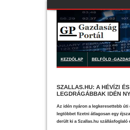
KEZDŐLAP
BELFÖLD -GAZDA
SZALLAS.HU: A HÉVÍZI 
LEGDRÁGÁBBAK IDÉN N
Az idén nyáron a legkeresettebb úti 
legtöbbet fizetni átlagosan egy éjsza
derült ki a Szallas.hu szállásfoglaló