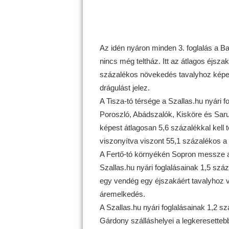
Az idén nyáron minden 3. foglalás a Bal
nincs még teltház. Itt az átlagos éjszak
százalékos növekedés tavalyhoz képes
drágulást jelez.
A Tisza-tó térsége a Szallas.hu nyári fo
Poroszló, Abádszalók, Kisköre és Sarud
képest átlagosan 5,6 százalékkal kell 
viszonyítva viszont 55,1 százalékos a 
A Fertő-tó környékén Sopron messze a 
Szallas.hu nyári foglalásainak 1,5 száza
egy vendég egy éjszakáért tavalyhoz v
áremelkedés.
A Szallas.hu nyári foglalásainak 1,2 s
Gárdony szálláshelyei a legkeresetteb