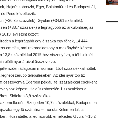
fok, Hajdúszoboszló, Eger, Balatonfüred és Budapest áll,
 és Pécs következik.
son (+36,35 százalék), Gyulán (+34,61 százalék),
zen (+33,7 százalék) a legnagyobb az árkülönbség az
 2019. évi szint között.
füreden a legdrágább egy éjszaka egy főnek, 14 444
lékos emelés, ami rekordalacsony a mezőnyhöz képest.
n 13,8 százalékkal 2019-hez viszonyítva, a többieknél
 előtti nyár áraival összevetve.
t jellemzően átlagosan maximum 15,4 százalékkal nőttek
legnépszerűbb településeken. Az idei nyár top tíz
sokat összevonva Egerben például fél százalékkal csökkent
r tavalyhoz képest. Hajdúszoboszlón 1 százalékos a
ékos, Siófokon 3,9 százalékos.
s az emelkedés, Szegeden 10,7 százalékkal, Budapesten
 éjszaka egy fő számára – mondta Kelemen Lili, a
yben. Hozzátette: a legnagyobb emelkedés Gyula (+15,2