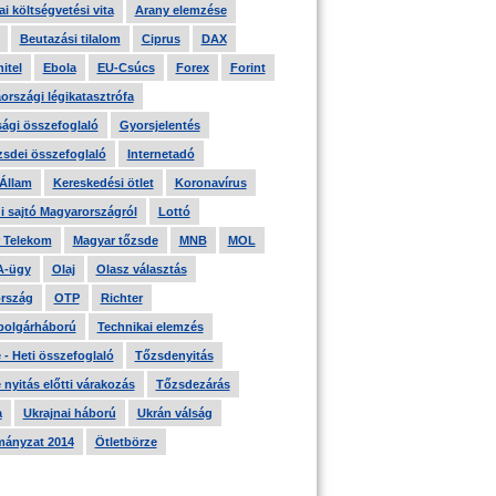
i költségvetési vita
Arany elemzése
Beutazási tilalom
Ciprus
DAX
itel
Ebola
EU-Csúcs
Forex
Forint
országi légikatasztrófa
ági összefoglaló
Gyorsjelentés
zsdei összefoglaló
Internetadó
 Állam
Kereskedési ötlet
Koronavírus
i sajtó Magyarországról
Lottó
 Telekom
Magyar tőzsde
MNB
MOL
A-ügy
Olaj
Olasz választás
rszág
OTP
Richter
 polgárháború
Technikai elemzés
- Heti összefoglaló
Tőzsdenyitás
nyitás előtti várakozás
Tőzsdezárás
a
Ukrajnai háború
Ukrán válság
ányzat 2014
Ötletbörze