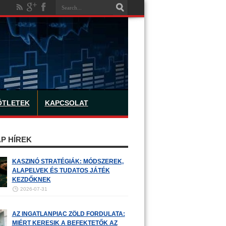
ÖTLETEK
KAPCSOLAT
P HÍREK
KASZINÓ STRATÉGIÁK: MÓDSZEREK,
ALAPELVEK ÉS TUDATOS JÁTÉK
KEZDŐKNEK
2026-07-31
AZ INGATLANPIAC ZÖLD FORDULATA:
MIÉRT KERESIK A BEFEKTETŐK AZ