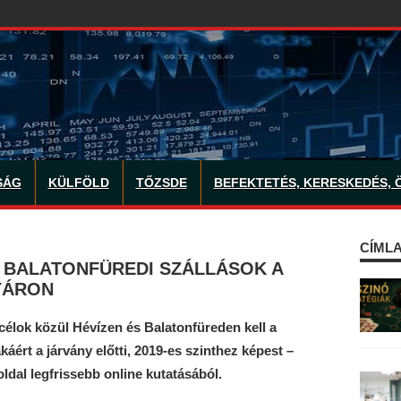
SÁG
KÜLFÖLD
TŐZSDE
BEFEKTETÉS, KERESKEDÉS, 
CÍMLA
ÉS BALATONFÜREDI SZÁLLÁSOK A
YÁRON
célok közül Hévízen és Balatonfüreden kell a
káért a járvány előtti, 2019-es szinthez képest –
 oldal legfrissebb online kutatásából.