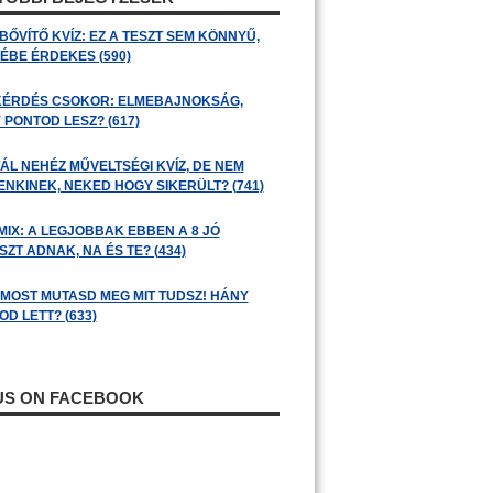
BŐVÍTŐ KVÍZ: EZ A TESZT SEM KÖNNYŰ,
ÉBE ÉRDEKES (590)
KÉRDÉS CSOKOR: ELMEBAJNOKSÁG,
 PONTOD LESZ? (617)
ÁL NEHÉZ MŰVELTSÉGI KVÍZ, DE NEM
ENKINEK, NEKED HOGY SIKERÜLT? (741)
MIX: A LEGJOBBAK EBBEN A 8 JÓ
ZT ADNAK, NA ÉS TE? (434)
: MOST MUTASD MEG MIT TUDSZ! HÁNY
D LETT? (633)
 US ON FACEBOOK