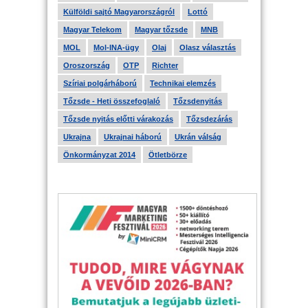
Külföldi sajtó Magyarországról
Lottó
Magyar Telekom
Magyar tőzsde
MNB
MOL
Mol-INA-ügy
Olaj
Olasz választás
Oroszország
OTP
Richter
Szíriai polgárháború
Technikai elemzés
Tőzsde - Heti összefoglaló
Tőzsdenyitás
Tőzsde nyitás előtti várakozás
Tőzsdezárás
Ukrajna
Ukrajnai háború
Ukrán válság
Önkormányzat 2014
Ötletbörze