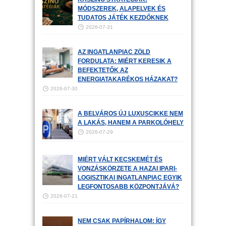
MÓDSZEREK, ALAPELVEK ÉS
TUDATOS JÁTÉK KEZDŐKNEK
2026-07-31
AZ INGATLANPIAC ZÖLD
FORDULATA: MIÉRT KERESIK A
BEFEKTETŐK AZ
ENERGIATAKARÉKOS HÁZAKAT?
2026-07-30
A BELVÁROS ÚJ LUXUSCIKKE NEM
A LAKÁS, HANEM A PARKOLÓHELY
2026-07-29
MIÉRT VÁLT KECSKEMÉT ÉS
VONZÁSKÖRZETE A HAZAI IPARI-
LOGISZTIKAI INGATLANPIAC EGYIK
LEGFONTOSABB KÖZPONTJÁVÁ?
2026-07-21
NEM CSAK PAPÍRHALOM: ÍGY