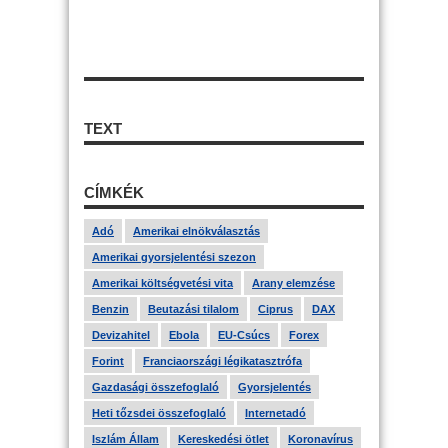
TEXT
CÍMKÉK
Adó
Amerikai elnökválasztás
Amerikai gyorsjelentési szezon
Amerikai költségvetési vita
Arany elemzése
Benzin
Beutazási tilalom
Ciprus
DAX
Devizahitel
Ebola
EU-Csúcs
Forex
Forint
Franciaországi légikatasztrófa
Gazdasági összefoglaló
Gyorsjelentés
Heti tőzsdei összefoglaló
Internetadó
Iszlám Állam
Kereskedési ötlet
Koronavírus