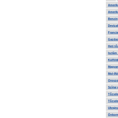
Amerika
Amerika
Benzin
Devizah
Francia
Gazdas
Heti tő
Iszlám
Külföld
Magyar
Mol-IN
Oroszo
Szíriai
Tőzsde 
Tőzsde 
Ukrajn
Önkorm