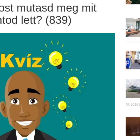
Most mutasd meg mit
tod lett? (839)
2026-