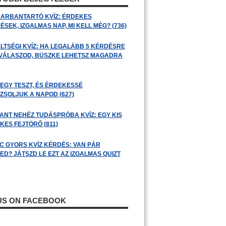
ARBANTARTÓ KVÍZ: ÉRDEKES
SEK, IZGALMAS NAP, MI KELL MÉG? (736)
LTSÉGI KVÍZ: HA LEGALÁBB 5 KÉRDÉSRE
 VÁLASZOD, BÜSZKE LEHETSZ MAGADRA
 EGY TESZT, ÉS ÉRDEKESSÉ
ZSOLJUK A NAPOD (627)
ANT NEHÉZ TUDÁSPRÓBA KVÍZ: EGY KIS
KES FEJTÖRŐ (811)
C GYORS KVÍZ KÉRDÉS: VAN PÁR
ED? JÁTSZD LE EZT AZ IZGALMAS QUIZT
 US ON FACEBOOK