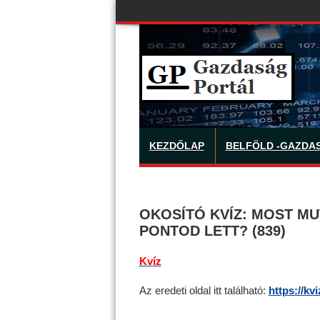
KEZDŐLAP
BELFÖLD -GAZDA
OKOSÍTÓ KVÍZ: MOST MU
PONTOD LETT? (839)
Kvíz
Az eredeti oldal itt található:
https://kv