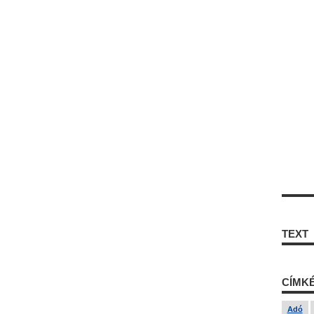
TEXT
CÍMK
Adó