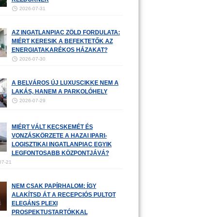
2026-07-31
AZ INGATLANPIAC ZÖLD FORDULATA:
MIÉRT KERESIK A BEFEKTETŐK AZ
ENERGIATAKARÉKOS HÁZAKAT?
2026-07-30
A BELVÁROS ÚJ LUXUSCIKKE NEM A
LAKÁS, HANEM A PARKOLÓHELY
2026-07-29
MIÉRT VÁLT KECSKEMÉT ÉS
VONZÁSKÖRZETE A HAZAI IPARI-
LOGISZTIKAI INGATLANPIAC EGYIK
LEGFONTOSABB KÖZPONTJÁVÁ?
07-21
NEM CSAK PAPÍRHALOM: ÍGY
ALAKÍTSD ÁT A RECEPCIÓS PULTOT
ELEGÁNS PLEXI
PROSPEKTUSTARTÓKKAL