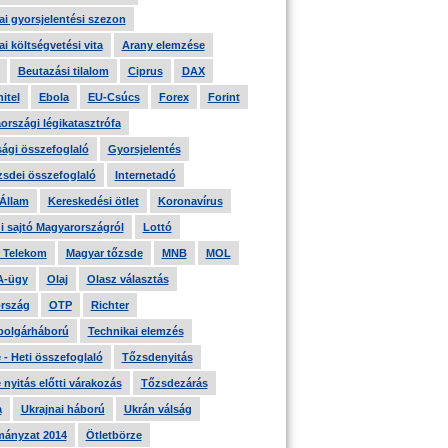
i gyorsjelentési szezon
i költségvetési vita
Arany elemzése
Beutazási tilalom
Ciprus
DAX
itel
Ebola
EU-Csúcs
Forex
Forint
országi légikatasztrófa
ági összefoglaló
Gyorsjelentés
zsdei összefoglaló
Internetadó
 Állam
Kereskedési ötlet
Koronavírus
i sajtó Magyarországról
Lottó
 Telekom
Magyar tőzsde
MNB
MOL
A-ügy
Olaj
Olasz választás
rszág
OTP
Richter
 polgárháború
Technikai elemzés
- Heti összefoglaló
Tőzsdenyitás
nyitás előtti várakozás
Tőzsdezárás
a
Ukrajnai háború
Ukrán válság
ányzat 2014
Ötletbörze