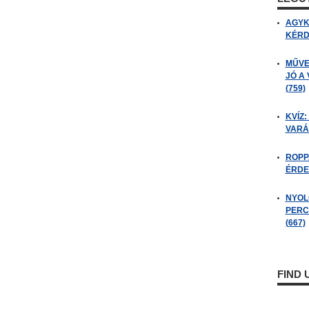
AGYK
KÉRDÉ
MŰVE
JÓ A
(759)
KVÍZ:
VARÁ
ROPP
ÉRDE
NYOL
PERC
(667)
FIND