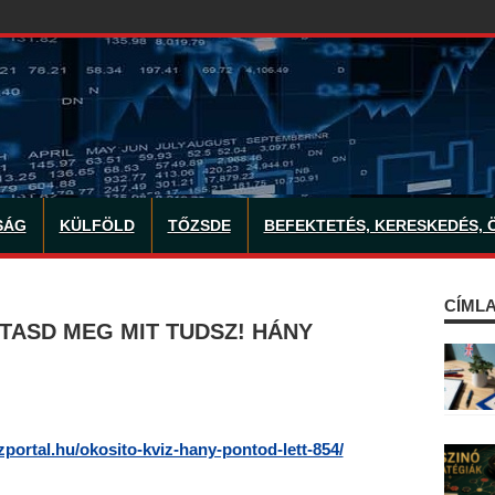
SÁG
KÜLFÖLD
TŐZSDE
BEFEKTETÉS, KERESKEDÉS, 
CÍMLA
TASD MEG MIT TUDSZ! HÁNY
izportal.hu/okosito-kviz-hany-pontod-lett-854/