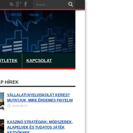
ÖTLETEK
KAPCSOLAT
P HÍREK
VÁLLALATI NYELVISKOLÁT KERES?
MUTATJUK, MIRE ÉRDEMES FIGYELNI
2026-08-07
KASZINÓ STRATÉGIÁK: MÓDSZEREK,
ALAPELVEK ÉS TUDATOS JÁTÉK
KEZDŐKNEK