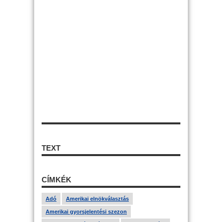
TEXT
CÍMKÉK
Adó
Amerikai elnökválasztás
Amerikai gyorsjelentési szezon