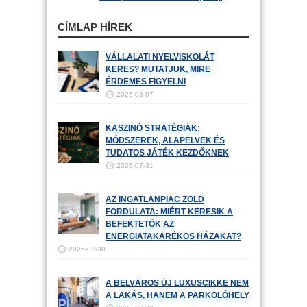
CÍMLAP HÍREK
VÁLLALATI NYELVISKOLÁT
KERES? MUTATJUK, MIRE
ÉRDEMES FIGYELNI
2026-08-07
KASZINÓ STRATÉGIÁK:
MÓDSZEREK, ALAPELVEK ÉS
TUDATOS JÁTÉK KEZDŐKNEK
2026-07-31
AZ INGATLANPIAC ZÖLD
FORDULATA: MIÉRT KERESIK A
BEFEKTETŐK AZ
ENERGIATAKARÉKOS HÁZAKAT?
2026-07-30
A BELVÁROS ÚJ LUXUSCIKKE NEM
A LAKÁS, HANEM A PARKOLÓHELY