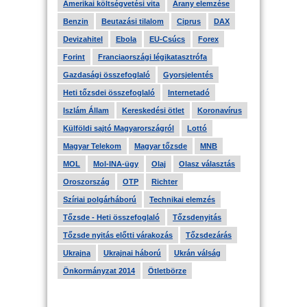
Amerikai költségvetési vita
Arany elemzése
Benzin
Beutazási tilalom
Ciprus
DAX
Devizahitel
Ebola
EU-Csúcs
Forex
Forint
Franciaországi légikatasztrófa
Gazdasági összefoglaló
Gyorsjelentés
Heti tőzsdei összefoglaló
Internetadó
Iszlám Állam
Kereskedési ötlet
Koronavírus
Külföldi sajtó Magyarországról
Lottó
Magyar Telekom
Magyar tőzsde
MNB
MOL
Mol-INA-ügy
Olaj
Olasz választás
Oroszország
OTP
Richter
Szíriai polgárháború
Technikai elemzés
Tőzsde - Heti összefoglaló
Tőzsdenyitás
Tőzsde nyitás előtti várakozás
Tőzsdezárás
Ukrajna
Ukrajnai háború
Ukrán válság
Önkormányzat 2014
Ötletbörze