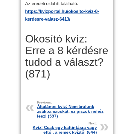
Az eredeti oldal itt található:
https://kvizportal.hu/okosito-kviz-8-
kerdesre-valasz-6413/
Okosító kvíz:
Erre a 8 kérdésre
tudod a választ?
(871)
Previous:
Általános kvíz: Nem árulunk
zsákbamacskát, ez piszok nehéz
lesz! (597)
Next:
Kvíz: Csak egy kattintásra vagy
ettől, a remek kvíztől (644)