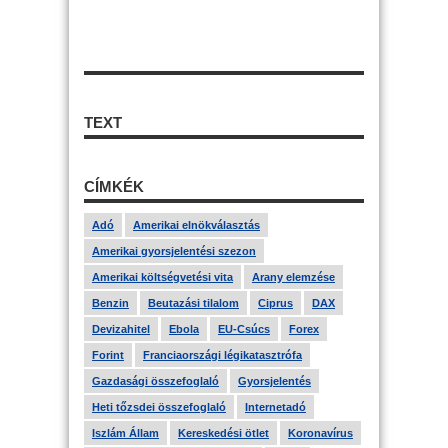
TEXT
CÍMKÉK
Adó
Amerikai elnökválasztás
Amerikai gyorsjelentési szezon
Amerikai költségvetési vita
Arany elemzése
Benzin
Beutazási tilalom
Ciprus
DAX
Devizahitel
Ebola
EU-Csúcs
Forex
Forint
Franciaországi légikatasztrófa
Gazdasági összefoglaló
Gyorsjelentés
Heti tőzsdei összefoglaló
Internetadó
Iszlám Állam
Kereskedési ötlet
Koronavírus