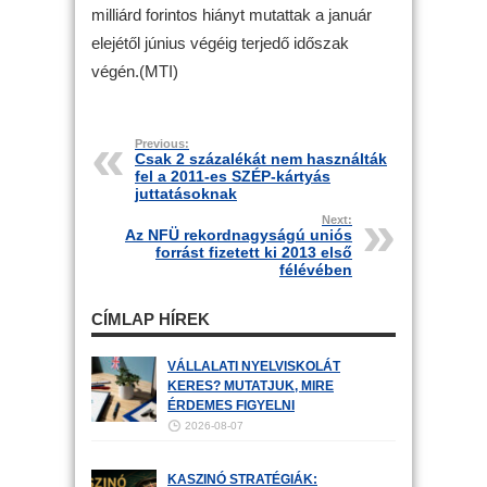
milliárd forintos hiányt mutattak a január
elejétől június végéig terjedő időszak
végén.(MTI)
Previous:
Csak 2 százalékát nem használták
fel a 2011-es SZÉP-kártyás
juttatásoknak
Next:
Az NFÜ rekordnagyságú uniós
forrást fizetett ki 2013 első
félévében
CÍMLAP HÍREK
VÁLLALATI NYELVISKOLÁT
KERES? MUTATJUK, MIRE
ÉRDEMES FIGYELNI
2026-08-07
KASZINÓ STRATÉGIÁK: