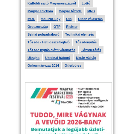
Külföldi sajtó Magyarországról
Lottó
Magyar Telekom
Magyar tőzsde
MNB
MOL
Mol-INA-ügy
Olaj
Olasz választás
Oroszország
OTP
Richter
Szíriai polgárháború
Technikai elemzés
Tőzsde - Heti összefoglaló
Tőzsdenyitás
Tőzsde nyitás előtti várakozás
Tőzsdezárás
Ukrajna
Ukrajnai háború
Ukrán válság
Önkormányzat 2014
Ötletbörze