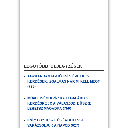
LEGUTÓBBI BEJEGYZÉSEK
AGYKARBANTARTÓ KVÍZ: ÉRDEKES
KÉRDÉSEK, IZGALMAS NAP, MI KELL MÉG?
(736)
MŰVELTSÉGI KVÍZ: HA LEGALÁBB 5
KÉRDÉSRE JÓ A VÁLASZOD, BÜSZKE
LEHETSZ MAGADRA (759)
KVÍZ: EGY TESZT, ÉS ÉRDEKESSÉ
VARÁZSOLJUK A NAPOD (627)