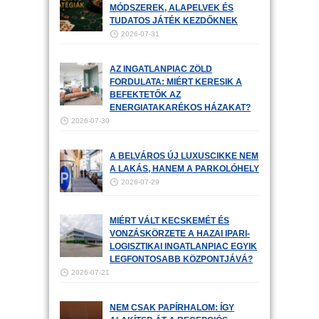
MÓDSZEREK, ALAPELVEK ÉS
TUDATOS JÁTÉK KEZDŐKNEK
2026-07-31
AZ INGATLANPIAC ZÖLD
FORDULATA: MIÉRT KERESIK A
BEFEKTETŐK AZ
ENERGIATAKARÉKOS HÁZAKAT?
2026-07-30
A BELVÁROS ÚJ LUXUSCIKKE NEM
A LAKÁS, HANEM A PARKOLÓHELY
2026-07-29
MIÉRT VÁLT KECSKEMÉT ÉS
VONZÁSKÖRZETE A HAZAI IPARI-
LOGISZTIKAI INGATLANPIAC EGYIK
LEGFONTOSABB KÖZPONTJÁVÁ?
2026-07-21
NEM CSAK PAPÍRHALOM: ÍGY