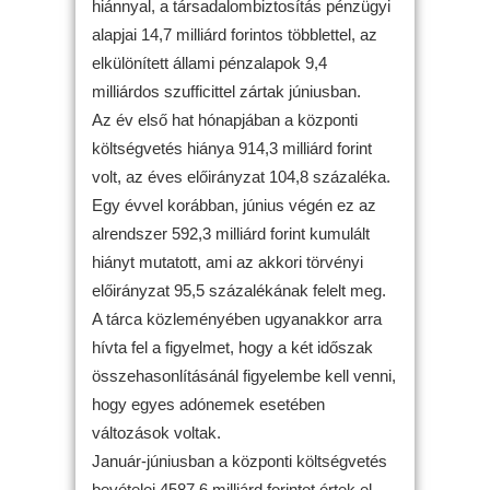
hiánnyal, a társadalombiztosítás pénzügyi
alapjai 14,7 milliárd forintos többlettel, az
elkülönített állami pénzalapok 9,4
milliárdos szufficittel zártak júniusban.
Az év első hat hónapjában a központi
költségvetés hiánya 914,3 milliárd forint
volt, az éves előirányzat 104,8 százaléka.
Egy évvel korábban, június végén ez az
alrendszer 592,3 milliárd forint kumulált
hiányt mutatott, ami az akkori törvényi
előirányzat 95,5 százalékának felelt meg.
A tárca közleményében ugyanakkor arra
hívta fel a figyelmet, hogy a két időszak
összehasonlításánál figyelembe kell venni,
hogy egyes adónemek esetében
változások voltak.
Január-júniusban a központi költségvetés
bevételei 4587,6 milliárd forintot értek el,