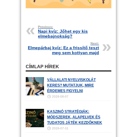
Previous:
Napi kvíz: Jőhet egy kis
elmebajnokság?
Next:
Elmepárbaj kvíz: Ez a frissítő teszt
meg sem kottyan majd
CÍMLAP HÍREK
VÁLLALATI NYELVISKOLÁT
KERES? MUTATJUK, MIRE
ÉRDEMES FIGYELNI
2026-08-07
KASZINÓ STRATÉGIÁK:
MÓDSZEREK, ALAPELVEK ÉS
TUDATOS JÁTÉK KEZDŐKNEK
2026-07-31