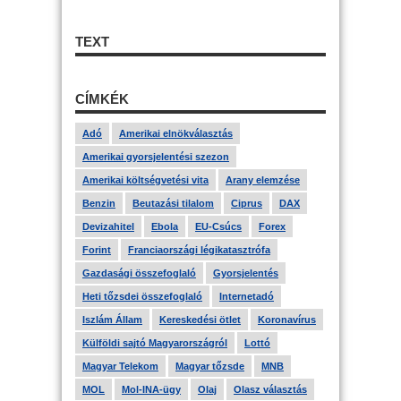
TEXT
CÍMKÉK
Adó
Amerikai elnökválasztás
Amerikai gyorsjelentési szezon
Amerikai költségvetési vita
Arany elemzése
Benzin
Beutazási tilalom
Ciprus
DAX
Devizahitel
Ebola
EU-Csúcs
Forex
Forint
Franciaországi légikatasztrófa
Gazdasági összefoglaló
Gyorsjelentés
Heti tőzsdei összefoglaló
Internetadó
Iszlám Állam
Kereskedési ötlet
Koronavírus
Külföldi sajtó Magyarországról
Lottó
Magyar Telekom
Magyar tőzsde
MNB
MOL
Mol-INA-ügy
Olaj
Olasz választás