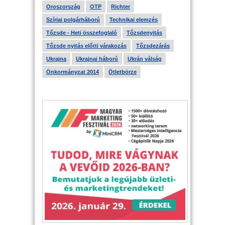
Oroszország
OTP
Richter
Szíriai polgárháború
Technikai elemzés
Tőzsde - Heti összefoglaló
Tőzsdenyitás
Tőzsde nyitás előtti várakozás
Tőzsdezárás
Ukrajna
Ukrajnai háború
Ukrán válság
Önkormányzat 2014
Ötletbörze