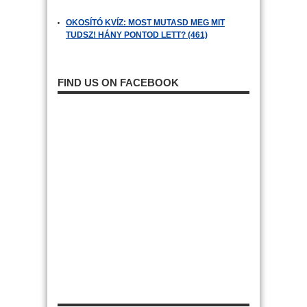
OKOSÍTÓ KVÍZ: MOST MUTASD MEG MIT
TUDSZ! HÁNY PONTOD LETT? (461)
FIND US ON FACEBOOK