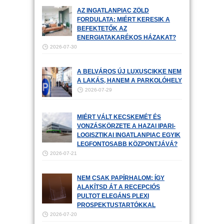
AZ INGATLANPIAC ZÖLD
FORDULATA: MIÉRT KERESIK A
BEFEKTETŐK AZ
ENERGIATAKARÉKOS HÁZAKAT?
2026-07-30
A BELVÁROS ÚJ LUXUSCIKKE NEM
A LAKÁS, HANEM A PARKOLÓHELY
2026-07-29
MIÉRT VÁLT KECSKEMÉT ÉS
VONZÁSKÖRZETE A HAZAI IPARI-
LOGISZTIKAI INGATLANPIAC EGYIK
LEGFONTOSABB KÖZPONTJÁVÁ?
2026-07-21
NEM CSAK PAPÍRHALOM: ÍGY
ALAKÍTSD ÁT A RECEPCIÓS
PULTOT ELEGÁNS PLEXI
PROSPEKTUSTARTÓKKAL
2026-07-20