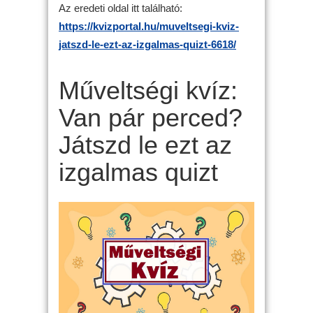
Az eredeti oldal itt található:
https://kvizportal.hu/muveltsegi-kviz-
jatszd-le-ezt-az-izgalmas-quizt-6618/
Műveltségi kvíz:
Van pár perced?
Játszd le ezt az
izgalmas quizt