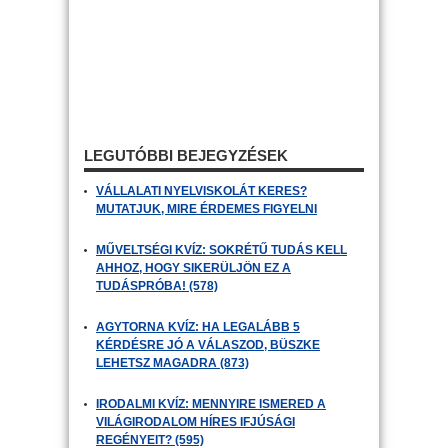
LEGUTÓBBI BEJEGYZÉSEK
VÁLLALATI NYELVISKOLÁT KERES?
MUTATJUK, MIRE ÉRDEMES FIGYELNI
MŰVELTSÉGI KVÍZ: SOKRÉTŰ TUDÁS KELL
AHHOZ, HOGY SIKERÜLJÖN EZ A
TUDÁSPRÓBA! (578)
AGYTORNA KVÍZ: HA LEGALÁBB 5
KÉRDÉSRE JÓ A VÁLASZOD, BÜSZKE
LEHETSZ MAGADRA (873)
IRODALMI KVÍZ: MENNYIRE ISMERED A
VILÁGIRODALOM HÍRES IFJÚSÁGI
REGÉNYEIT? (595)