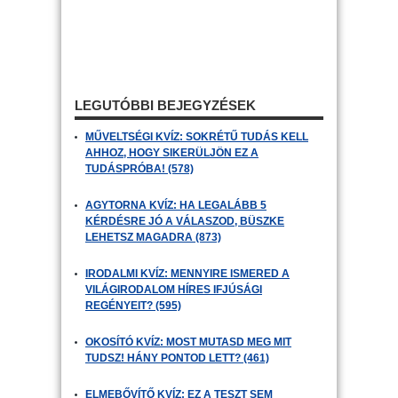
LEGUTÓBBI BEJEGYZÉSEK
MŰVELTSÉGI KVÍZ: SOKRÉTŰ TUDÁS KELL
AHHOZ, HOGY SIKERÜLJÖN EZ A
TUDÁSPRÓBA! (578)
AGYTORNA KVÍZ: HA LEGALÁBB 5
KÉRDÉSRE JÓ A VÁLASZOD, BÜSZKE
LEHETSZ MAGADRA (873)
IRODALMI KVÍZ: MENNYIRE ISMERED A
VILÁGIRODALOM HÍRES IFJÚSÁGI
REGÉNYEIT? (595)
OKOSÍTÓ KVÍZ: MOST MUTASD MEG MIT
TUDSZ! HÁNY PONTOD LETT? (461)
ELMEBŐVÍTŐ KVÍZ: EZ A TESZT SEM