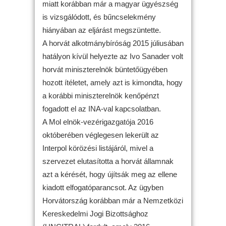
miatt korábban már a magyar ügyészség
is vizsgálódott, és bűncselekmény
hiányában az eljárást megszüntette.
A horvát alkotmánybíróság 2015 júliusában
hatályon kívül helyezte az Ivo Sanader volt
horvát miniszterelnök büntetőügyében
hozott ítéletet, amely azt is kimondta, hogy
a korábbi miniszterelnök kenőpénzt
fogadott el az INA-val kapcsolatban.
A Mol elnök-vezérigazgatója 2016
októberében véglegesen lekerült az
Interpol körözési listájáról, mivel a
szervezet elutasította a horvát államnak
azt a kérését, hogy újítsák meg az ellene
kiadott elfogatóparancsot. Az ügyben
Horvátország korábban már a Nemzetközi
Kereskedelmi Jogi Bizottsághoz