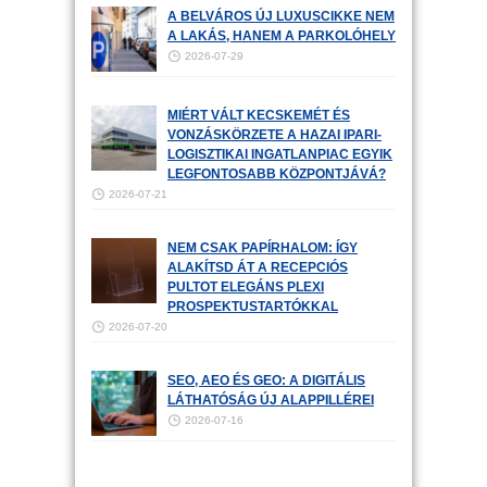
A BELVÁROS ÚJ LUXUSCIKKE NEM
A LAKÁS, HANEM A PARKOLÓHELY
2026-07-29
MIÉRT VÁLT KECSKEMÉT ÉS
VONZÁSKÖRZETE A HAZAI IPARI-
LOGISZTIKAI INGATLANPIAC EGYIK
LEGFONTOSABB KÖZPONTJÁVÁ?
2026-07-21
NEM CSAK PAPÍRHALOM: ÍGY
ALAKÍTSD ÁT A RECEPCIÓS
PULTOT ELEGÁNS PLEXI
PROSPEKTUSTARTÓKKAL
2026-07-20
SEO, AEO ÉS GEO: A DIGITÁLIS
LÁTHATÓSÁG ÚJ ALAPPILLÉREI
2026-07-16