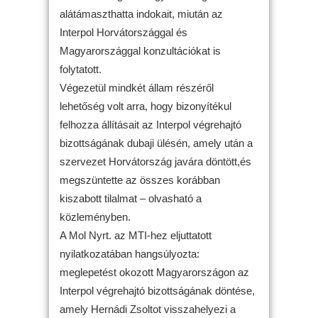
alátámaszthatta indokait, miután az
Interpol Horvátországgal és
Magyarországgal konzultációkat is
folytatott.
Végezetül mindkét állam részéről
lehetőség volt arra, hogy bizonyítékul
felhozza állításait az Interpol végrehajtó
bizottságának dubaji ülésén, amely után a
szervezet Horvátország javára döntött,és
megszüntette az összes korábban
kiszabott tilalmat – olvasható a
közleményben.
A Mol Nyrt. az MTI-hez eljuttatott
nyilatkozatában hangsúlyozta:
meglepetést okozott Magyarországon az
Interpol végrehajtó bizottságának döntése,
amely Hernádi Zsoltot visszahelyezi a