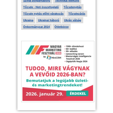
Szíriai polgárháború
Technikai elemzés
Tőzsde - Heti összefoglaló
Tőzsdenyitás
Tőzsde nyitás előtti várakozás
Tőzsdezárás
Ukrajna
Ukrajnai háború
Ukrán válság
Önkormányzat 2014
Ötletbörze