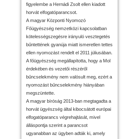
figyelembe a Hernádi Zsolt ellen kiadott
horvát elfogatóparancsot.
A magyar Központi Nyomozó
Főügyészség nemzetközi kapcsolatban
kötelességszegésre irányuló vesztegetés
bűntettének gyanúja miatt ismeretlen tettes
ellen nyomozást rendelt el 2011 júliusában.
A főügyészség megállapította, hogy a Mol
érdekében és vezetői részéről
bűncselekmény nem valósult meg, ezért a
nyomozást bűncselekmény hiányában
megszüntette.
A magyar bíróság 2013-ban megtagadta a
horvát ügyészség által kibocsátott európai
elfogatóparancs végrehajtását, mivel
álláspontja szerint a parancsot
ugyanabban az ügyben adták ki, amely