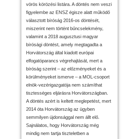
vörös körözési listára. A döntés nem veszi
figyelembe az ENSZ égisze alatt működő
választott bíróság 2016-os döntését,
miszerint nem történt bűncselekmény,
valamint a 2018 augusztusi magyar
bírósági döntést, amely megtagadta a
Horvátország által kiadott európai
elfogatóparancs végrehajtását, mert a
bíróság szerint – az előzményeket és a
körülményeket ismerve – a MOL-csoport
elnök-vezérigazgatója nem számíthat
tisztességes eljárásra Horvátországban.
A döntés azért is keltett meglepetést, mert
2014 óta Horvátország az ügyben
semmilyen újdonsággal nem állt elő.
Sajnálatos, hogy Horvátország még
mindig nem tartja tiszteletben a