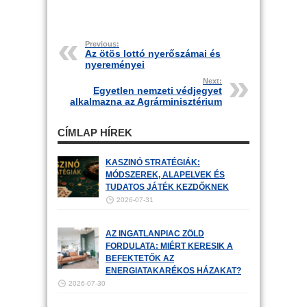
Previous:
Az ötös lottó nyerőszámai és
nyereményei
Next:
Egyetlen nemzeti védjegyet
alkalmazna az Agrárminisztérium
CÍMLAP HÍREK
KASZINÓ STRATÉGIÁK:
MÓDSZEREK, ALAPELVEK ÉS
TUDATOS JÁTÉK KEZDŐKNEK
2026-07-31
AZ INGATLANPIAC ZÖLD
FORDULATA: MIÉRT KERESIK A
BEFEKTETŐK AZ
ENERGIATAKARÉKOS HÁZAKAT?
2026-07-30