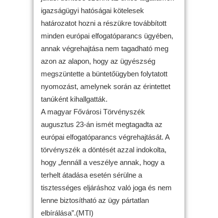
igazságügyi hatóságai kötelesek
határozatot hozni a részükre továbbított
minden európai elfogatóparancs ügyében,
annak végrehajtása nem tagadható meg
azon az alapon, hogy az ügyészség
megszüntette a büntetőügyben folytatott
nyomozást, amelynek során az érintettet
tanúként kihallgatták.
A magyar Fővárosi Törvényszék
augusztus 23-án ismét megtagadta az
európai elfogatóparancs végrehajtását. A
törvényszék a döntését azzal indokolta,
hogy „fennáll a veszélye annak, hogy a
terhelt átadása esetén sérülne a
tisztességes eljáráshoz való joga és nem
lenne biztosítható az ügy pártatlan
elbírálása”.(MTI)