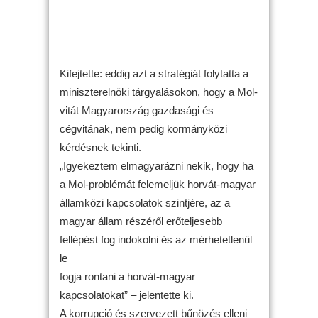
Kifejtette: eddig azt a stratégiát folytatta a
miniszterelnöki tárgyalásokon, hogy a Mol-
vitát Magyarország gazdasági és
cégvitának, nem pedig kormányközi
kérdésnek tekinti.
„Igyekeztem elmagyarázni nekik, hogy ha
a Mol-problémát felemeljük horvát-magyar
államközi kapcsolatok szintjére, az a
magyar állam részéről erőteljesebb
fellépést fog indokolni és az mérhetetlenül
le
fogja rontani a horvát-magyar
kapcsolatokat” – jelentette ki.
A korrupció és szervezett bűnözés elleni