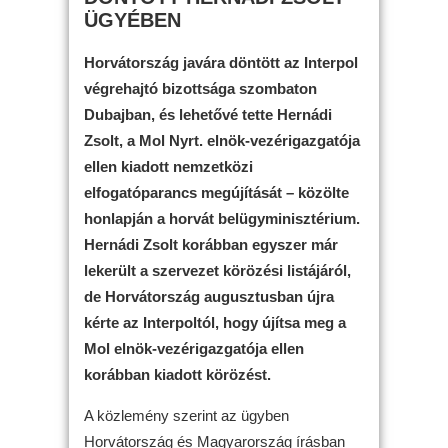
ÜGYÉBEN
Horvátország javára döntött az Interpol
végrehajtó bizottsága szombaton
Dubajban, és lehetővé tette Hernádi
Zsolt, a Mol Nyrt. elnök-vezérigazgatója
ellen kiadott nemzetközi
elfogatóparancs megújítását – közölte
honlapján a horvát belügyminisztérium.
Hernádi Zsolt korábban egyszer már
lekerült a szervezet körözési listájáról,
de Horvátország augusztusban újra
kérte az Interpoltól, hogy újítsa meg a
Mol elnök-vezérigazgatója ellen
korábban kiadott körözést.
A közlemény szerint az ügyben
Horvátország és Magyarország írásban