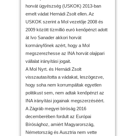
horvát ügyészség (USKOK) 2013-ban
emelt vádat Hernádi Zsolt ellen. Az
USKOK szerint a Mol vezetője 2008 és
2009 között tízmillió euró kenőpénzt adott
át Ivo Sanader akkori horvát
kormányfőnek azért, hogy a Mol
megszerezhesse az INA horvát olajipari
vállalat irányítási jogait.
A Mol Nyrt. és Hernádi Zsolt
visszautasította a vádakat, leszögezve,
hogy soha nem korrumpáltak egyetlen
politikust sem, nem adtak kenőpénzt az
INA irányítási jogainak megszerzéséért.
A Zágráb megyei bíróság 2016
decemberében fordult az Európai
Bírósághoz, amiért Magyarország,
Németország és Ausztria nem vette