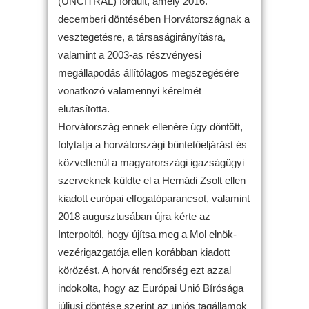
(UNCITRAL) fordult, amely 2016.
decemberi döntésében Horvátországnak a
vesztegetésre, a társaságirányításra,
valamint a 2003-as részvényesi
megállapodás állítólagos megszegésére
vonatkozó valamennyi kérelmét
elutasította.
Horvátország ennek ellenére úgy döntött,
folytatja a horvátországi büntetőeljárást és
közvetlenül a magyarországi igazságügyi
szerveknek küldte el a Hernádi Zsolt ellen
kiadott európai elfogatóparancsot, valamint
2018 augusztusában újra kérte az
Interpoltól, hogy újítsa meg a Mol elnök-
vezérigazgatója ellen korábban kiadott
körözést. A horvát rendőrség ezt azzal
indokolta, hogy az Európai Unió Bírósága
júliusi döntése szerint az uniós tagállamok