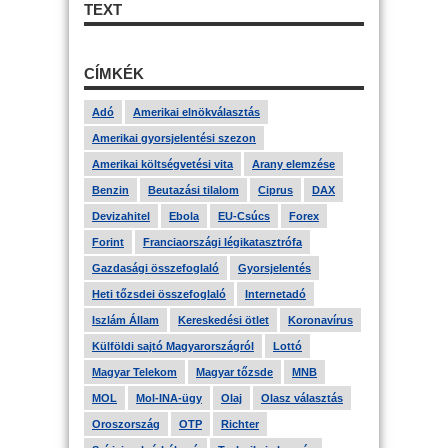
TEXT
CÍMKÉK
Adó
Amerikai elnökválasztás
Amerikai gyorsjelentési szezon
Amerikai költségvetési vita
Arany elemzése
Benzin
Beutazási tilalom
Ciprus
DAX
Devizahitel
Ebola
EU-Csúcs
Forex
Forint
Franciaországi légikatasztrófa
Gazdasági összefoglaló
Gyorsjelentés
Heti tőzsdei összefoglaló
Internetadó
Iszlám Állam
Kereskedési ötlet
Koronavírus
Külföldi sajtó Magyarországról
Lottó
Magyar Telekom
Magyar tőzsde
MNB
MOL
Mol-INA-ügy
Olaj
Olasz választás
Oroszország
OTP
Richter