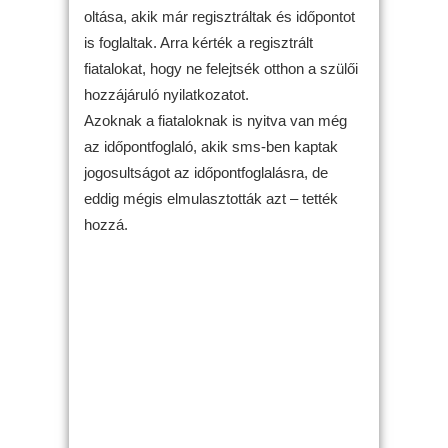
oltása, akik már regisztráltak és időpontot
is foglaltak. Arra kérték a regisztrált
fiatalokat, hogy ne felejtsék otthon a szülői
hozzájáruló nyilatkozatot.
Azoknak a fiataloknak is nyitva van még
az időpontfoglaló, akik sms-ben kaptak
jogosultságot az időpontfoglalásra, de
eddig mégis elmulasztották azt – tették
hozzá.