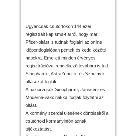
Ugyancsak csütörtökön 144 ezer
regisztrált kap sms-t arról, hogy már
Pfizer-oltást is tudnak foglalni az online
időpontfoglalóban péntek és kedd közötti
napokra. Emellett minden érvényes
regisztrációval rendelkező továbbra is tud
Sinopharm-, AstraZeneca- és Szputnyik
oltásokat foglalni.
A háziorvosok Sinopharm-, Janssen- és
Moderna-vakcinákkal tudják folytatni az
oltást.
A kormány szerdai ülésének döntéseiről a
csütörtöki kormányinfón adnak
tájékoztatást.