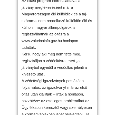
Az oltási program előrehaladtával a
járvány megfékezéséért már a
Magyarországon élő külföldiek és a taj-
számmal nem rendelkező külföldön élő és
külhoni magyar állampolgárok is
regisztrálhatnak az oltásra a
www.vakcinainfo.gov.hu honlapon –
tudatták.
Kérik, hogy aki még nem tette meg,
regisztráljon a védőoltásra, mert „a
járványból egyedül a védőoltás jelenti a
kivezető utat”.
A védettségi igazolványok postázása
folyamatos, az igazolványt már az első
oltás után kiállítják – írták a honlapon,
hozzátéve: az esetleges problémákat az
Ügyfélkapun keresztül vagy személyesen
a kormányablakban lehet bejelenteni. Ha