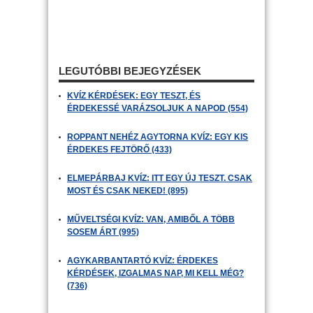
LEGUTÓBBI BEJEGYZÉSEK
KVÍZ KÉRDÉSEK: EGY TESZT, ÉS
ÉRDEKESSÉ VARÁZSOLJUK A NAPOD (554)
ROPPANT NEHÉZ AGYTORNA KVÍZ: EGY KIS
ÉRDEKES FEJTÖRŐ (433)
ELMEPÁRBAJ KVÍZ: ITT EGY ÚJ TESZT. CSAK
MOST ÉS CSAK NEKED! (895)
MŰVELTSÉGI KVÍZ: VAN, AMIBŐL A TÖBB
SOSEM ÁRT (995)
AGYKARBANTARTÓ KVÍZ: ÉRDEKES
KÉRDÉSEK, IZGALMAS NAP, MI KELL MÉG?
(736)