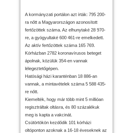
A kormányzati portálon azt írták: 795 200-
ra nőtt a Magyarországon azonosított
fertőzöttek száma. Az elhunytaké 28 970-
re, a gyógyultaké 600 461-re emelkedett.
Az aktív fertőzöttek száma 165 769.
Kórházban 2782 koronavírusos beteget
ápolnak, közülük 354-en vannak
lélegeztetőgépen.
Hatósági házi karanténban 18 886-an
vannak, a mintavételek száma 5 588 435-
re nőtt.
Kiemelték, hogy már több mint 5 millióan
regisztráltak oltásra, és 80 százalékuk
meg is kapta a vakcinát.
Csütörtökön kezdődik 101 kórházi
oltóponton azoknak a 16-18 éveseknek az