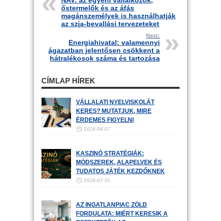
NAV: az egyéni vállalkozók,
őstermelők és az áfás
magánszemélyek is használhatják
az szja-bevallási tervezeteket
Next:
Energiahivatal: valamennyi
ágazatban jelentősen csökkent a
hátralékosok száma és tartozása
CÍMLAP HÍREK
VÁLLALATI NYELVISKOLÁT
KERES? MUTATJUK, MIRE
ÉRDEMES FIGYELNI
2026-08-07
KASZINÓ STRATÉGIÁK:
MÓDSZEREK, ALAPELVEK ÉS
TUDATOS JÁTÉK KEZDŐKNEK
2026-07-31
AZ INGATLANPIAC ZÖLD
FORDULATA: MIÉRT KERESIK A