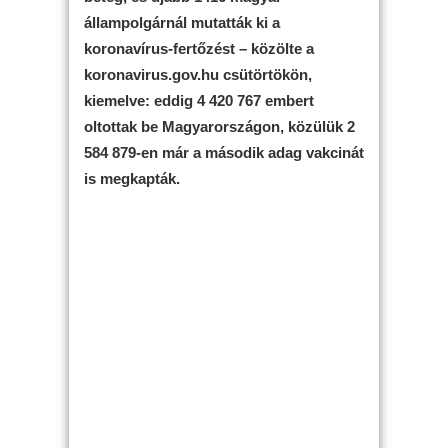
állampolgárnál mutatták ki a
koronavírus-fertőzést – közölte a
koronavirus.gov.hu csütörtökön,
kiemelve: eddig 4 420 767 embert
oltottak be Magyarországon, közülük 2
584 879-en már a második adag vakcinát
is megkapták.