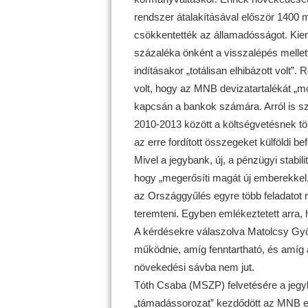
rendszer átalakításával először 1400 mi
csökkentették az államadósságot. Kiem
százaléka önként a visszalépés mellett
indításakor „totálisan elhibázott volt”. 
volt, hogy az MNB devizatartalékát „mo
kapcsán a bankok számára. Arról is s
2010-2013 között a költségvetésnek tö
az erre fordított összegeket külföldi be
Mivel a jegybank, új, a pénzügyi stabil
hogy „megerősíti magát új emberekkel, 
az Országgyűlés egyre több feladatot r
teremteni. Egyben emlékeztetett arra, h
A kérdésekre válaszolva Matolcsy Gy
működnie, amíg fenntartható, és amíg
növekedési sávba nem jut.
Tóth Csaba (MSZP) felvetésére a jeg
„támadássorozat” kezdődött az MNB ell