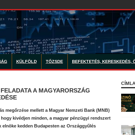
SÁG
KÜLFÖLD
TŐZSDE
BEFEKTETÉS, KERESKEDÉS, 
CÍMLA
 FELADATA A MAGYARORSZÁG
ÉDÉSE
litás megőrzése mellett a Magyar Nemzeti Bank (MNB)
, hogy kivédjen minden, a magyar pénzügyi rendszert
nk elnöke kedden Budapesten az Országgyűlés