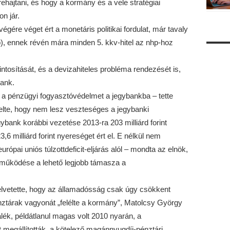
ehajtani, és hogy a kormány és a vele stratégiai
n jár.
égére véget ért a monetáris politikai fordulat, már tavaly
p), ennek révén mára minden 5. kkv-hitel az nhp-hoz
intosítását, és a devizahiteles probléma rendezését is,
bank.
 a pénzügyi fogyasztóvédelmet a jegybankba – tette
lte, hogy nem lesz veszteséges a jegybanki
ybank korábbi vezetése 2013-ra 203 milliárd forint
6 milliárd forint nyereséget ért el. E nélkül nem
ópai uniós túlzottdeficit-eljárás alól – mondta az elnök,
űködése a lehető legjobb támasza a
felvetette, hogy az államadósság csak úgy csökkent
ztárak vagyonát „felélte a kormány”, Matolcsy György
ék, példátlanul magas volt 2010 nyarán, a
megállították, a kötelező magánnyugdíj-pénztári