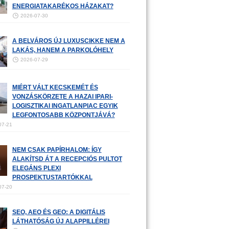
ENERGIATAKARÉKOS HÁZAKAT?
2026-07-30
A BELVÁROS ÚJ LUXUSCIKKE NEM A
LAKÁS, HANEM A PARKOLÓHELY
2026-07-29
MIÉRT VÁLT KECSKEMÉT ÉS
VONZÁSKÖRZETE A HAZAI IPARI-
LOGISZTIKAI INGATLANPIAC EGYIK
LEGFONTOSABB KÖZPONTJÁVÁ?
07-21
NEM CSAK PAPÍRHALOM: ÍGY
ALAKÍTSD ÁT A RECEPCIÓS PULTOT
ELEGÁNS PLEXI
PROSPEKTUSTARTÓKKAL
07-20
SEO, AEO ÉS GEO: A DIGITÁLIS
LÁTHATÓSÁG ÚJ ALAPPILLÉREI