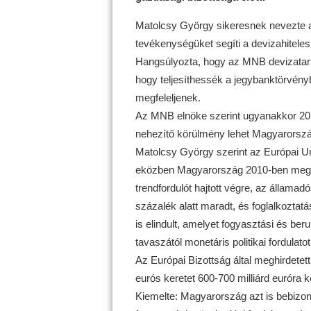
Matolcsy György sikeresnek nevezte a
tevékenységüket segíti a devizahiteles
Hangsúlyozta, hogy az MNB devizatart
hogy teljesíthessék a jegybanktörvény
megfeleljenek.
Az MNB elnöke szerint ugyanakkor 20
nehezítő körülmény lehet Magyarorsz
Matolcsy György szerint az Európai Uni
eközben Magyarország 2010-ben megáll
trendfordulót hajtott végre, az államad
százalék alatt maradt, és foglalkoztatá
is elindult, amelyet fogyasztási és be
tavaszától monetáris politikai fordulato
Az Európai Bizottság által meghirdetett
eurós keretet 600-700 milliárd euróra k
Kiemelte: Magyarország azt is bebizony