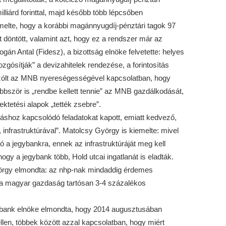
lliárd forinttal, majd később több lépcsőben
elte, hogy a korábbi magánnyugdíj-pénztári tagok 97
 döntött, valamint azt, hogy ez a rendszer már az
Rogán Antal (Fidesz), a bizottság elnöke felvetette: helyes
zgósítják” a devizahitelek rendezése, a forintosítás
zólt az MNB nyereségességével kapcsolatban, hogy
bbször is „rendbe kellett tennie” az MNB gazdálkodását,
fektetési alapok „tették zsebre”.
itáshoz kapcsolódó feladatokat kapott, emiatt kedvező,
infrastruktúrával”. Matolcsy György is kiemelte: mivel
ó a jegybankra, ennek az infrastruktúráját meg kell
ogy a jegybank több, Hold utcai ingatlanát is eladták.
örgy elmondta: az nhp-nak mindaddig érdemes
 a magyar gazdaság tartósan 3-4 százalékos
ybank elnöke elmondta, hogy 2014 augusztusában
en, többek között azzal kapcsolatban, hogy miért