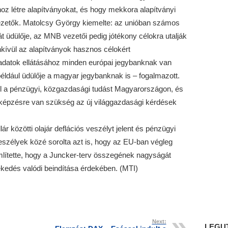
hoz létre alapítványokat, és hogy mekkora alapítványi
 vezetők. Matolcsy György kiemelte: az unióban számos
t üdülője, az MNB vezetői pedig jótékony célokra utalják
enkívül az alapítványok hasznos célokért
ladatok ellátásához minden európai jegybanknak van
e például üdülője a magyar jegybanknak is – fogalmazott.
ell a pénzügyi, közgazdasági tudást Magyarországon, és
képzésre van szükség az új világgazdasági kérdések
r közötti olajár deflációs veszélyt jelent és pénzügyi
 veszélyek közé sorolta azt is, hogy az EU-ban végleg
ítette, hogy a Juncker-terv összegének nagyságát
kedés valódi beindítása érdekében. (MTI)
Next:
LEGU