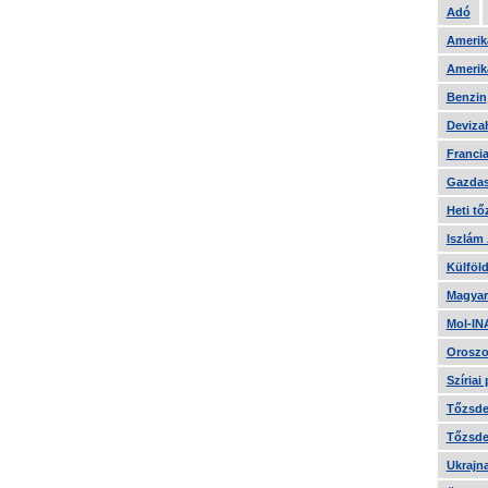
Adó
Amerika
Amerika
Benzin
Devizah
Francia
Gazdas
Heti tő
Iszlám
Külföld
Magyar
Mol-IN
Oroszo
Szíriai
Tőzsde 
Tőzsde 
Ukrajn