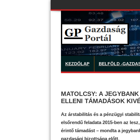
KEZDŐLAP
BELFÖLD -GAZDA
MATOLCSY: A JEGYBANK
ELLENI TÁMADÁSOK KIV
Az árstabilitás és a pénzügyi stabi
elsőrendű feladata 2015-ben az lesz
érintő támadást – mondta a jegyba
gazdasági bizottsága előtt.