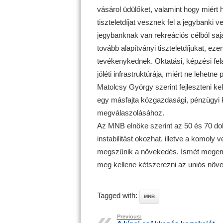
vásárol üdülőket, valamint hogy miért 
tiszteletdíjat vesznek fel a jegybanki
jegybanknak van rekreációs célból sajá
tovább alapítványi tiszteletdíjukat, ez
tevékenykednek. Oktatási, képzési fe
jóléti infrastruktúrája, miért ne lehetn
Matolcsy György szerint fejleszteni k
egy másfajta közgazdasági, pénzügyi 
megválaszolásához.
Az MNB elnöke szerint az 50 és 70 dollá
instabilitást okozhat, illetve a komoly
megszűnik a növekedés. Ismét megeml
meg kellene kétszerezni az uniós növe
Tagged with:
MNB
Previous: