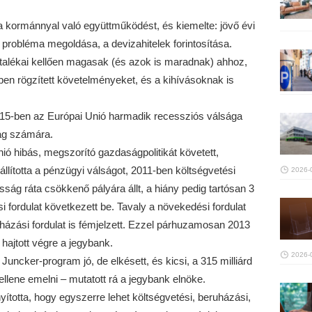
 kormánnyal való együttműködést, és kiemelte: jövő évi
 probléma megoldása, a devizahitelek forintosítása.
alékai kellően magasak (és azok is maradnak) ahhoz,
ben rögzített követelményeket, és a kihívásoknak is
15-ben az Európai Unió harmadik recessziós válsága
ág számára.
ó hibás, megszorító gazdaságpolitikát követett,
ította a pénzügyi válságot, 2011-ben költségvetési
2026-
ósság ráta csökkenő pályára állt, a hiány pedig tartósan 3
si fordulat következett be. Tavaly a növekedési fordulat
ruházási fordulat is fémjelzett. Ezzel párhuzamosan 2013
t hajtott végre a jegybank.
2026-
 Juncker-program jó, de elkésett, és kicsi, a 315 milliárd
ellene emelni – mutatott rá a jegybank elnöke.
ította, hogy egyszerre lehet költségvetési, beruházási,