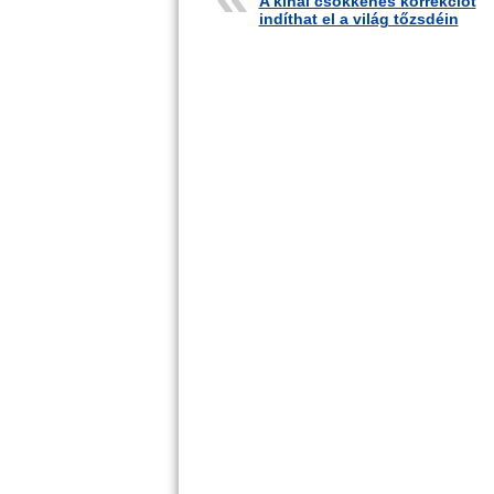
A kínai csökkenés korrekciót
indíthat el a világ tőzsdéin