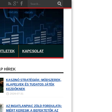
ÖTLETEK
KAPCSOLAT
P HÍREK
KASZINÓ STRATÉGIÁK: MÓDSZEREK,
ALAPELVEK ÉS TUDATOS JÁTÉK
KEZDŐKNEK
2026-07-31
AZ INGATLANPIAC ZÖLD FORDULATA:
MIÉRT KERESIK A BEFEKTETŐK AZ