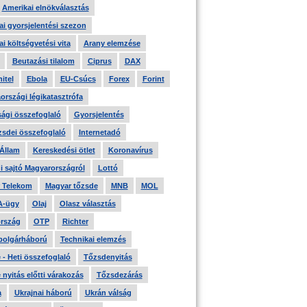
Amerikai elnökválasztás
i gyorsjelentési szezon
i költségvetési vita
Arany elemzése
Beutazási tilalom
Ciprus
DAX
itel
Ebola
EU-Csúcs
Forex
Forint
országi légikatasztrófa
ági összefoglaló
Gyorsjelentés
zsdei összefoglaló
Internetadó
 Állam
Kereskedési ötlet
Koronavírus
i sajtó Magyarországról
Lottó
 Telekom
Magyar tőzsde
MNB
MOL
A-ügy
Olaj
Olasz választás
rszág
OTP
Richter
 polgárháború
Technikai elemzés
- Heti összefoglaló
Tőzsdenyitás
nyitás előtti várakozás
Tőzsdezárás
a
Ukrajnai háború
Ukrán válság