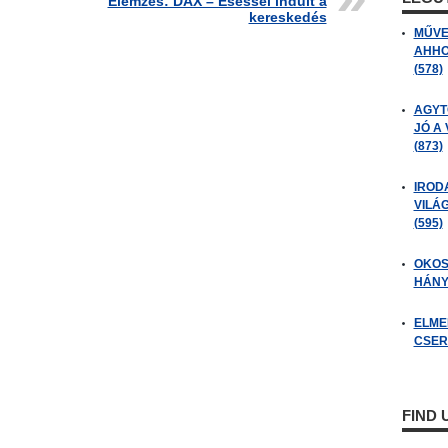
Elemzés: DAX – Eséssel indult a
kereskedés
MŰVE
AHHO
(578)
AGYT
JÓ A
(873)
IROD
VILÁ
(595)
OKOS
HÁNY
ELME
CSER
FIND