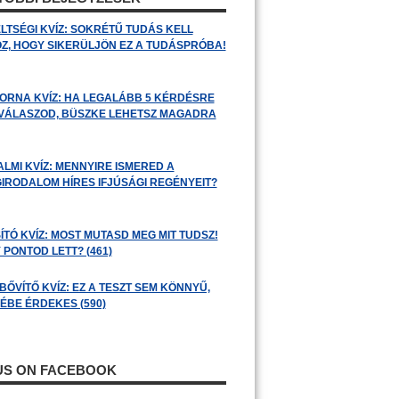
LTSÉGI KVÍZ: SOKRÉTŰ TUDÁS KELL
Z, HOGY SIKERÜLJÖN EZ A TUDÁSPRÓBA!
ORNA KVÍZ: HA LEGALÁBB 5 KÉRDÉSRE
 VÁLASZOD, BÜSZKE LEHETSZ MAGADRA
ALMI KVÍZ: MENNYIRE ISMERED A
GIRODALOM HÍRES IFJÚSÁGI REGÉNYEIT?
ÍTÓ KVÍZ: MOST MUTASD MEG MIT TUDSZ!
 PONTOD LETT? (461)
BŐVÍTŐ KVÍZ: EZ A TESZT SEM KÖNNYŰ,
ÉBE ÉRDEKES (590)
 US ON FACEBOOK