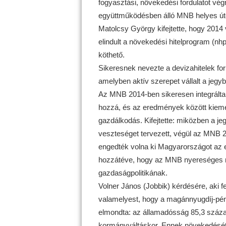
fogyasztási, növekedési fordulatot végr
együttműködésben álló MNB helyes úto
Matolcsy György kifejtette, hogy 2014 v
elindult a növekedési hitelprogram (nh
köthető.
Sikeresnek nevezte a devizahitelek for
amelyben aktív szerepet vállalt a jegy
Az MNB 2014-ben sikeresen integrálta
hozzá, és az eredmények között kieme
gazdálkodás. Kifejtette: miközben a jeg
veszteséget tervezett, végül az MNB 23,
engedték volna ki Magyarországot az eur
hozzátéve, hogy az MNB nyereséges m
gazdaságpolitikának.
Volner János (Jobbik) kérdésére, aki 
valamelyest, hogy a magánnyugdíj-pén
elmondta: az államadósság 85,3 százal
kormányváltáskor. Ennek növekedését 