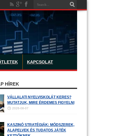
ÖTLETEK
KAPCSOLAT
P HÍREK
VÁLLALATI NYELVISKOLÁT KERES?
MUTATJUK, MIRE ÉRDEMES FIGYELNI
2026-08-07
KASZINÓ STRATÉGIÁK: MÓDSZEREK,
ALAPELVEK ÉS TUDATOS JÁTÉK
KEZDŐKNEK