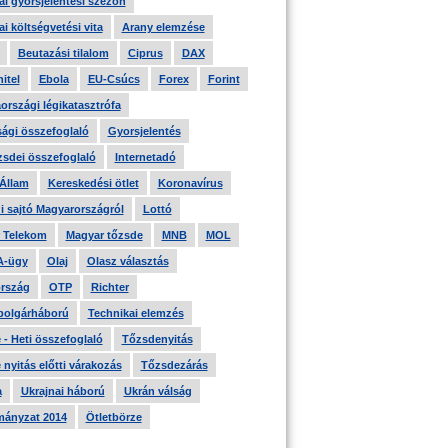
i gyorsjelentési szezon
i költségvetési vita
Arany elemzése
Beutazási tilalom
Ciprus
DAX
itel
Ebola
EU-Csúcs
Forex
Forint
országi légikatasztrófa
ági összefoglaló
Gyorsjelentés
zsdei összefoglaló
Internetadó
 Állam
Kereskedési ötlet
Koronavírus
i sajtó Magyarországról
Lottó
 Telekom
Magyar tőzsde
MNB
MOL
A-ügy
Olaj
Olasz választás
rszág
OTP
Richter
 polgárháború
Technikai elemzés
- Heti összefoglaló
Tőzsdenyitás
nyitás előtti várakozás
Tőzsdezárás
a
Ukrajnai háború
Ukrán válság
ányzat 2014
Ötletbörze