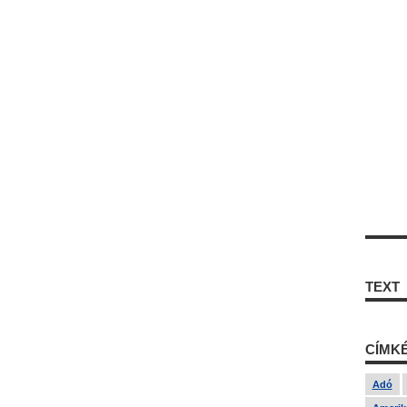
TEXT
CÍMK
Adó