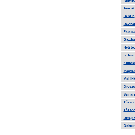
Amerika
Amerika
Benzin
Devizah
Francia
Gazdas
Heti tő
Iszlám
Külföld
Magyar
Mol-IN
Oroszo
Szíriai
Tőzsde 
Tőzsde 
Ukrajn
Önkorm