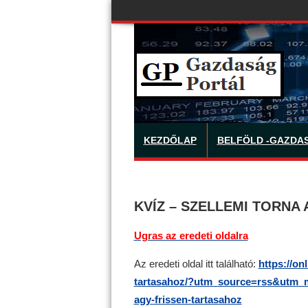
KEZDŐLAP
BELFÖLD -GAZDA
KVÍZ – SZELLEMI TORNA
Ugras az eredeti oldalra
Az eredeti oldal itt található:
https://on
tartasahoz/?utm_source=rss&utm_m
agy-frissen-tartasahoz