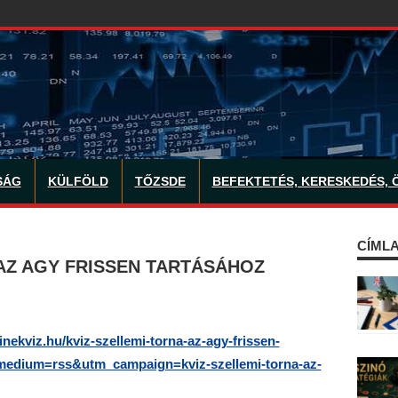
SÁG
KÜLFÖLD
TŐZSDE
BEFEKTETÉS, KERESKEDÉS, 
CÍMLA
 AZ AGY FRISSEN TARTÁSÁHOZ
linekviz.hu/kviz-szellemi-torna-az-agy-frissen-
edium=rss&utm_campaign=kviz-szellemi-torna-az-