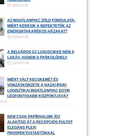
2026-07-31
AZ INGATLANPIAC ZÖLD FORDULATA:
MIÉRT KERESIK A BEFEKTETŐK AZ
ENERGIATAKARÉKOS HÁZAKAT?
2026-07-30
A BELVÁROS ÚJ LUXUSCIKKE NEM A
LAKÁS, HANEM A PARKOLÓHELY
2026-07-29
MIÉRT VÁLT KECSKEMÉT ÉS
VONZÁSKÖRZETE A HAZAI IPARI-
LOGISZTIKAI INGATLANPIAC EGYIK
LEGFONTOSABB KÖZPONTJÁVÁ?
07-21
NEM CSAK PAPÍRHALOM: ÍGY
ALAKÍTSD ÁT A RECEPCIÓS PULTOT
ELEGÁNS PLEXI
PROSPEKTUSTARTÓKKAL