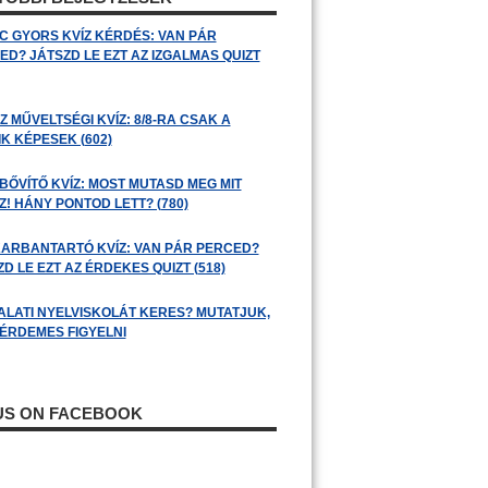
C GYORS KVÍZ KÉRDÉS: VAN PÁR
ED? JÁTSZD LE EZT AZ IZGALMAS QUIZT
 MŰVELTSÉGI KVÍZ: 8/8-RA CSAK A
K KÉPESEK (602)
BŐVÍTŐ KVÍZ: MOST MUTASD MEG MIT
! HÁNY PONTOD LETT? (780)
ARBANTARTÓ KVÍZ: VAN PÁR PERCED?
D LE EZT AZ ÉRDEKES QUIZT (518)
ALATI NYELVISKOLÁT KERES? MUTATJUK,
 ÉRDEMES FIGYELNI
 US ON FACEBOOK