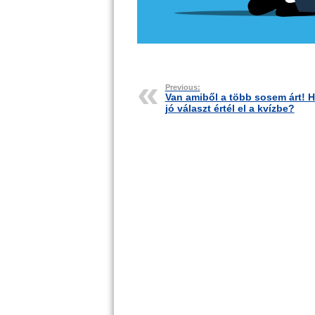
Previous:
Van amiből a több sosem árt! 
jó választ értél el a kvízbe?