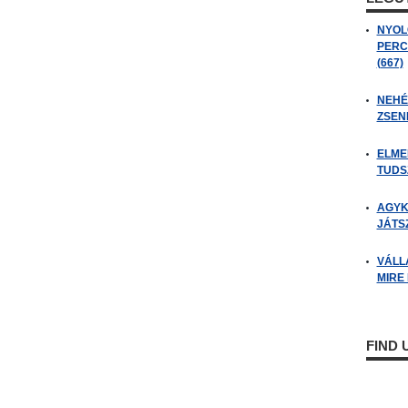
NYOL
PERC
(667)
NEHÉZ
ZSENI
ELME
TUDSZ
AGYK
JÁTSZ
VÁLL
MIRE
FIND