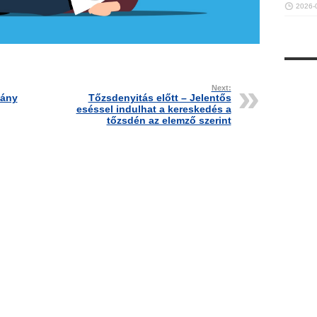
2026-
Next:
Hány
Tőzsdenyitás előtt – Jelentős
eséssel indulhat a kereskedés a
tőzsdén az elemző szerint