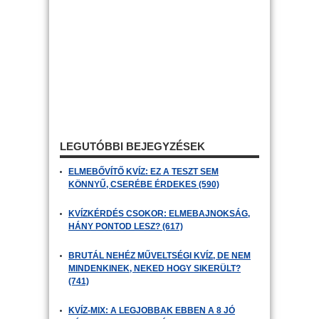
LEGUTÓBBI BEJEGYZÉSEK
ELMEBŐVÍTŐ KVÍZ: EZ A TESZT SEM
KÖNNYŰ, CSERÉBE ÉRDEKES (590)
KVÍZKÉRDÉS CSOKOR: ELMEBAJNOKSÁG,
HÁNY PONTOD LESZ? (617)
BRUTÁL NEHÉZ MŰVELTSÉGI KVÍZ, DE NEM
MINDENKINEK, NEKED HOGY SIKERÜLT?
(741)
KVÍZ-MIX: A LEGJOBBAK EBBEN A 8 JÓ