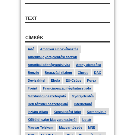
TEXT
CÍMKÉK
Adó
Amerikai elnökválasztás
Amerikai gyorsjelentési szezon
Amerikai költségvetési vita
Arany elemzése
Benzin
Beutazási tilalom
Ciprus
DAX
Devizahitel
Ebola
EU-Csúcs
Forex
Forint
Franciaországi légikatasztrófa
Gazdasági összefoglaló
Gyorsjelentés
Heti tőzsdei összefoglaló
Internetadó
Iszlám Állam
Kereskedési ötlet
Koronavírus
Külföldi sajtó Magyarországról
Lottó
Magyar Telekom
Magyar tőzsde
MNB