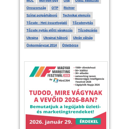
MOL
Mol-INA-ügy
Olaj
Olasz választás
Oroszország
OTP
Richter
Szíriai polgárháború
Technikai elemzés
Tőzsde - Heti összefoglaló
Tőzsdenyitás
Tőzsde nyitás előtti várakozás
Tőzsdezárás
Ukrajna
Ukrajnai háború
Ukrán válság
Önkormányzat 2014
Ötletbörze