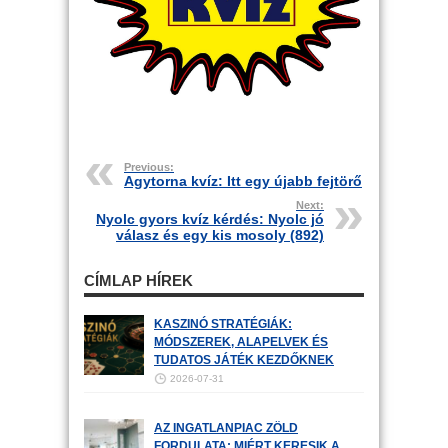
Previous:
Agytorna kvíz: Itt egy újabb fejtörő
Next:
Nyolc gyors kvíz kérdés: Nyolc jó
válasz és egy kis mosoly (892)
CÍMLAP HÍREK
KASZINÓ STRATÉGIÁK:
MÓDSZEREK, ALAPELVEK ÉS
TUDATOS JÁTÉK KEZDŐKNEK
2026-07-31
AZ INGATLANPIAC ZÖLD
FORDULATA: MIÉRT KERESIK A