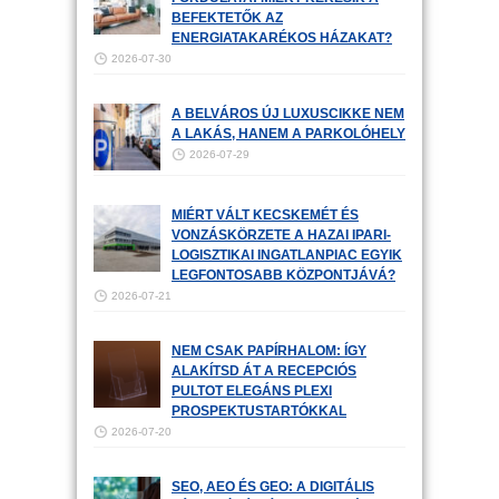
BEFEKTETŐK AZ
ENERGIATAKARÉKOS HÁZAKAT?
2026-07-30
A BELVÁROS ÚJ LUXUSCIKKE NEM
A LAKÁS, HANEM A PARKOLÓHELY
2026-07-29
MIÉRT VÁLT KECSKEMÉT ÉS
VONZÁSKÖRZETE A HAZAI IPARI-
LOGISZTIKAI INGATLANPIAC EGYIK
LEGFONTOSABB KÖZPONTJÁVÁ?
2026-07-21
NEM CSAK PAPÍRHALOM: ÍGY
ALAKÍTSD ÁT A RECEPCIÓS
PULTOT ELEGÁNS PLEXI
PROSPEKTUSTARTÓKKAL
2026-07-20
SEO, AEO ÉS GEO: A DIGITÁLIS