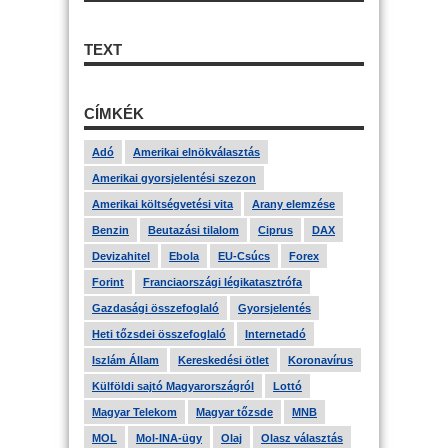
TEXT
CÍMKÉK
Adó
Amerikai elnökválasztás
Amerikai gyorsjelentési szezon
Amerikai költségvetési vita
Arany elemzése
Benzin
Beutazási tilalom
Ciprus
DAX
Devizahitel
Ebola
EU-Csúcs
Forex
Forint
Franciaországi légikatasztrófa
Gazdasági összefoglaló
Gyorsjelentés
Heti tőzsdei összefoglaló
Internetadó
Iszlám Állam
Kereskedési ötlet
Koronavírus
Külföldi sajtó Magyarországról
Lottó
Magyar Telekom
Magyar tőzsde
MNB
MOL
Mol-INA-ügy
Olaj
Olasz választás