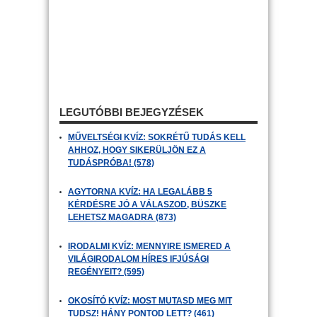
LEGUTÓBBI BEJEGYZÉSEK
MŰVELTSÉGI KVÍZ: SOKRÉTŰ TUDÁS KELL
AHHOZ, HOGY SIKERÜLJÖN EZ A
TUDÁSPRÓBA! (578)
AGYTORNA KVÍZ: HA LEGALÁBB 5
KÉRDÉSRE JÓ A VÁLASZOD, BÜSZKE
LEHETSZ MAGADRA (873)
IRODALMI KVÍZ: MENNYIRE ISMERED A
VILÁGIRODALOM HÍRES IFJÚSÁGI
REGÉNYEIT? (595)
OKOSÍTÓ KVÍZ: MOST MUTASD MEG MIT
TUDSZ! HÁNY PONTOD LETT? (461)