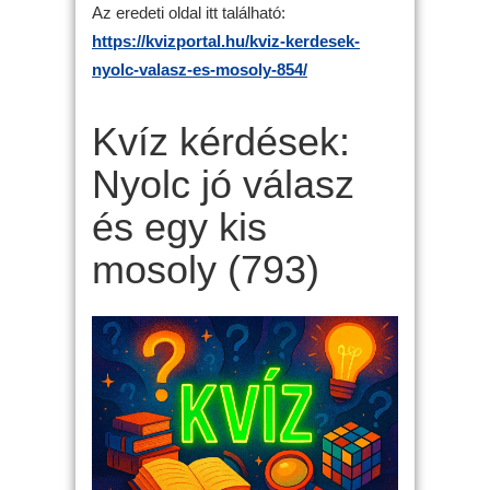
Az eredeti oldal itt található:
https://kvizportal.hu/kviz-kerdesek-
nyolc-valasz-es-mosoly-854/
Kvíz kérdések:
Nyolc jó válasz
és egy kis
mosoly (793)