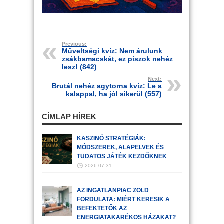
Previous:
Műveltségi kvíz: Nem árulunk
zsákbamacskát, ez piszok nehéz
lesz! (842)
Next:
Brutál nehéz agytorna kvíz: Le a
kalappal, ha jól sikerül (557)
CÍMLAP HÍREK
KASZINÓ STRATÉGIÁK:
MÓDSZEREK, ALAPELVEK ÉS
TUDATOS JÁTÉK KEZDŐKNEK
2026-07-31
AZ INGATLANPIAC ZÖLD
FORDULATA: MIÉRT KERESIK A
BEFEKTETŐK AZ
ENERGIATAKARÉKOS HÁZAKAT?