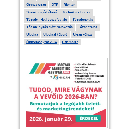
Oroszország
OTP
Richter
Szíriai polgárháború
Technikai elemzés
Tőzsde - Heti összefoglaló
Tőzsdenyitás
Tőzsde nyitás előtti várakozás
Tőzsdezárás
Ukrajna
Ukrajnai háború
Ukrán válság
Önkormányzat 2014
Ötletbörze