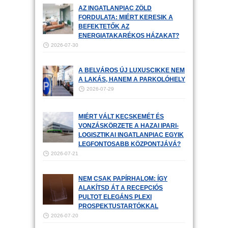
AZ INGATLANPIAC ZÖLD
FORDULATA: MIÉRT KERESIK A
BEFEKTETŐK AZ
ENERGIATAKARÉKOS HÁZAKAT?
2026-07-30
A BELVÁROS ÚJ LUXUSCIKKE NEM
A LAKÁS, HANEM A PARKOLÓHELY
2026-07-29
MIÉRT VÁLT KECSKEMÉT ÉS
VONZÁSKÖRZETE A HAZAI IPARI-
LOGISZTIKAI INGATLANPIAC EGYIK
LEGFONTOSABB KÖZPONTJÁVÁ?
2026-07-21
NEM CSAK PAPÍRHALOM: ÍGY
ALAKÍTSD ÁT A RECEPCIÓS
PULTOT ELEGÁNS PLEXI
PROSPEKTUSTARTÓKKAL
2026-07-20