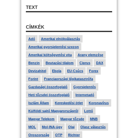
TEXT
CÍMKÉK
Adó
Amerikai elnökválasztás
Amerikai gyorsjelentési szezon
Amerikai költségvetési vita
Arany elemzése
Benzin
Beutazási tilalom
Ciprus
DAX
Devizahitel
Ebola
EU-Csúcs
Forex
Forint
Franciaországi légikatasztrófa
Gazdasági összefoglaló
Gyorsjelentés
Heti tőzsdei összefoglaló
Internetadó
Iszlám Állam
Kereskedési ötlet
Koronavírus
Külföldi sajtó Magyarországról
Lottó
Magyar Telekom
Magyar tőzsde
MNB
MOL
Mol-INA-ügy
Olaj
Olasz választás
Oroszország
OTP
Richter