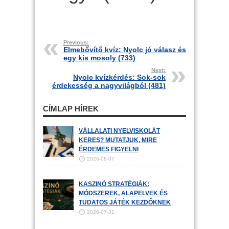
Previous:
Elmebővítő kvíz: Nyolc jó válasz és
egy kis mosoly (733)
Next:
Nyolc kvízkérdés: Sok-sok
érdekesség a nagyvilágból (481)
CÍMLAP HÍREK
VÁLLALATI NYELVISKOLÁT
KERES? MUTATJUK, MIRE
ÉRDEMES FIGYELNI
2026-08-07
KASZINÓ STRATÉGIÁK:
MÓDSZEREK, ALAPELVEK ÉS
TUDATOS JÁTÉK KEZDŐKNEK
2026-07-31