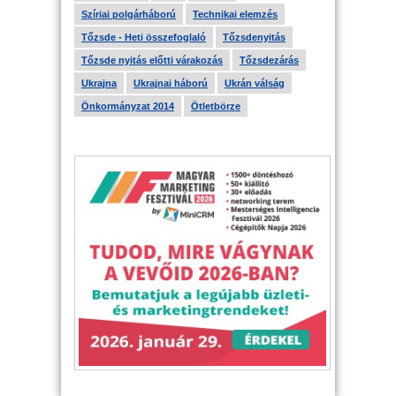
Szíriai polgárháború
Technikai elemzés
Tőzsde - Heti összefoglaló
Tőzsdenyitás
Tőzsde nyitás előtti várakozás
Tőzsdezárás
Ukrajna
Ukrajnai háború
Ukrán válság
Önkormányzat 2014
Ötletbörze