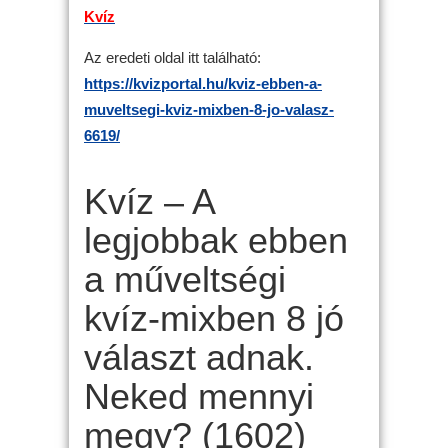
Kvíz
Az eredeti oldal itt található:
https://kvizportal.hu/kviz-ebben-a-
muveltsegi-kviz-mixben-8-jo-valasz-
6619/
Kvíz – A
legjobbak ebben
a műveltségi
kvíz-mixben 8 jó
választ adnak.
Neked mennyi
megy? (1602)