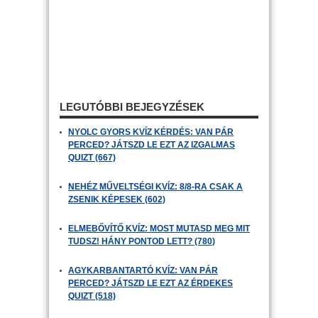
LEGUTÓBBI BEJEGYZÉSEK
NYOLC GYORS KVÍZ KÉRDÉS: VAN PÁR
PERCED? JÁTSZD LE EZT AZ IZGALMAS
QUIZT (667)
NEHÉZ MŰVELTSÉGI KVÍZ: 8/8-RA CSAK A
ZSENIK KÉPESEK (602)
ELMEBŐVÍTŐ KVÍZ: MOST MUTASD MEG MIT
TUDSZ! HÁNY PONTOD LETT? (780)
AGYKARBANTARTÓ KVÍZ: VAN PÁR
PERCED? JÁTSZD LE EZT AZ ÉRDEKES
QUIZT (518)