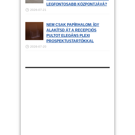
LEGFONTOSABB KÖZPONTJÁVÁ?
2026-07-21
NEM CSAK PAPÍRHALOM: ÍGY
ALAKÍTSD ÁT A RECEPCIÓS
PULTOT ELEGÁNS PLEXI
PROSPEKTUSTARTÓKKAL
2026-07-20