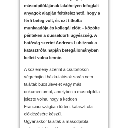
másodpilótájának lakóhelyén lefoglalt
anyagok alapján feltételezhető, hogy a
férfi beteg volt, és ezt titkolta
munkaadója és kollegái előtt – közölte
pénteken a düsseldorfi ügyészség. A
hatóság szerint Andreas Lubitznak a
katasztrófa napján betegállományban
kellett volna lennie.
A közlemény szerint a csütörtökön
végrehajtott házkutatások során nem
találtak búcsúlevelet vagy más
dokumentumot, amelyben a másodpilóta
jelezte volna, hogy a kedden
Franciaországban történt katasztrófa
előidézésére készül.
Ugyanakkor találtak a másodpilóta