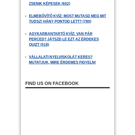
ZSENIK KÉPESEK (602)
ELMEBŐVÍTŐ KVÍZ: MOST MUTASD MEG MIT
TUDSZ! HÁNY PONTOD LETT? (780)
AGYKARBANTARTÓ KVÍZ: VAN PÁR
PERCED? JÁTSZD LE EZT AZ ÉRDEKES
QUIZT (518)
VÁLLALATI NYELVISKOLÁT KERES?
MUTATJUK, MIRE ÉRDEMES FIGYELNI
FIND US ON FACEBOOK