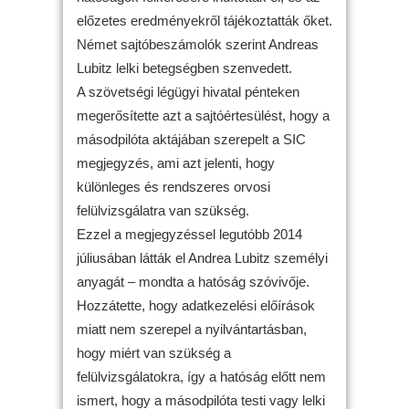
előzetes eredményekről tájékoztatták őket.
Német sajtóbeszámolók szerint Andreas
Lubitz lelki betegségben szenvedett.
A szövetségi légügyi hivatal pénteken
megerősítette azt a sajtóértesülést, hogy a
másodpilóta aktájában szerepelt a SIC
megjegyzés, ami azt jelenti, hogy
különleges és rendszeres orvosi
felülvizsgálatra van szükség.
Ezzel a megjegyzéssel legutóbb 2014
júliusában látták el Andrea Lubitz személyi
anyagát – mondta a hatóság szóvivője.
Hozzátette, hogy adatkezelési előírások
miatt nem szerepel a nyilvántartásban,
hogy miért van szükség a
felülvizsgálatokra, így a hatóság előtt nem
ismert, hogy a másodpilóta testi vagy lelki