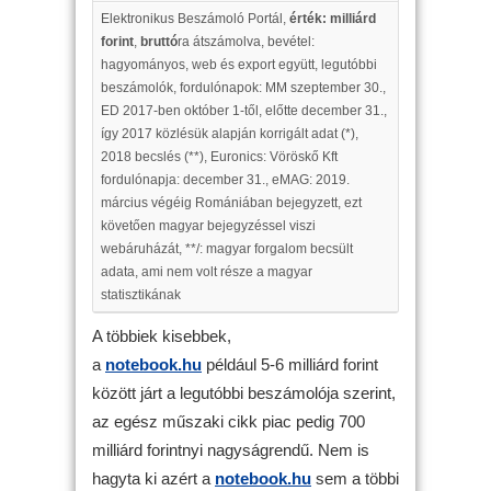
Elektronikus Beszámoló Portál,
érték: milliárd
forint
,
bruttó
ra átszámolva, bevétel:
hagyományos, web és export együtt, legutóbbi
beszámolók, fordulónapok: MM szeptember 30.,
ED 2017-ben október 1-től, előtte december 31.,
így 2017 közlésük alapján korrigált adat (*),
2018 becslés (**), Euronics: Vöröskő Kft
fordulónapja: december 31., eMAG: 2019.
március végéig Romániában bejegyzett, ezt
követően magyar bejegyzéssel viszi
webáruházát, **/: magyar forgalom becsült
adata, ami nem volt része a magyar
statisztikának
A többiek kisebbek,
a
notebook.hu
például 5-6 milliárd forint
között járt a legutóbbi beszámolója szerint,
az egész műszaki cikk piac pedig 700
milliárd forintnyi nagyságrendű. Nem is
hagyta ki azért a
notebook.hu
sem a többi