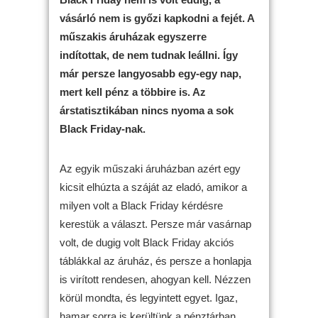
vásárló nem is győzi kapkodni a fejét. A
műszakis áruházak egyszerre
indítottak, de nem tudnak leállni. Így
már persze langyosabb egy-egy nap,
mert kell pénz a többire is. Az
árstatisztikában nincs nyoma a sok
Black Friday-nak.
Az egyik műszaki áruházban azért egy
kicsit elhúzta a száját az eladó, amikor a
milyen volt a Black Friday kérdésre
kerestük a választ. Persze már vasárnap
volt, de dugig volt Black Friday akciós
táblákkal az áruház, és persze a honlapja
is virított rendesen, ahogyan kell. Nézzen
körül mondta, és legyintett egyet. Igaz,
hamar sorra is kerültünk a pénztárban.