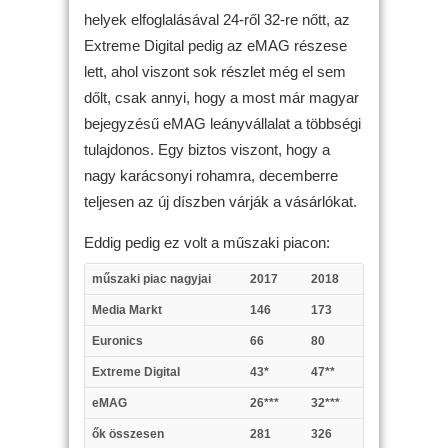
helyek elfoglalásával 24-ről 32-re nőtt, az
Extreme Digital pedig az eMAG részese
lett, ahol viszont sok részlet még el sem
dőlt, csak annyi, hogy a most már magyar
bejegyzésű eMAG leányvállalat a többségi
tulajdonos. Egy biztos viszont, hogy a
nagy karácsonyi rohamra, decemberre
teljesen az új díszben várják a vásárlókat.
Eddig pedig ez volt a műszaki piacon:
műszaki piac nagyjai
2017
2018
Media Markt
146
173
Euronics
66
80
Extreme Digital
43*
47**
eMAG
26***
32***
ők összesen
281
326