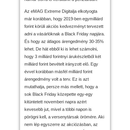
Az eMAG Extreme Digitalja elkotyogta
már korábban, hogy 2019-ben egymilliárd
forint körüli akciós kedvezményt tervezett
adni a vásárlóknak a Black Friday napjára.
És hogy az átlagos árengedmény 30-35%
lehet. De hát ebből ki is lehet számolni,
hogy 3 milliárd forintnyi árukészletből két
milliárd forint bevételt irányzott elő. Egy
évvel korábban másfél milliárd forint
árengedmény volt a terv. Ez is azt
mutathatja, persze más mellett, hogy a
sok Black Friday közepette egy-egy
kitüntetett novemberi napra azért
kevesebb jut, mivel a többi napon is
pörögni kell, a versenytársak örömére. Aki
nem lép egyszerre az akciózásban, az