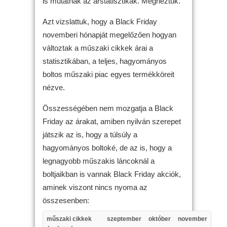
is mutatnak az árstatisztikák. Megnéztük.
Azt vizslattuk, hogy a Black Friday
novemberi hónapját megelőzően hogyan
változtak a műszaki cikkek árai a
statisztikában, a teljes, hagyományos
boltos műszaki piac egyes termékköreit
nézve.
Összességében nem mozgatja a Black
Friday az árakat, amiben nyilván szerepet
játszik az is, hogy a túlsúly a
hagyományos boltoké, de az is, hogy a
legnagyobb műszakis láncoknál a
boltjaikban is vannak Black Friday akciók,
aminek viszont nincs nyoma az
összesenben:
műszaki cikkek
szeptember
október
november