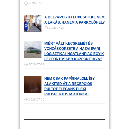
2026-07-30
A BELVÁROS ÚJ LUXUSCIKKE NEM
A LAKÁS, HANEM A PARKOLÓHELY
2026-07-29
MIÉRT VÁLT KECSKEMÉT ÉS
VONZÁSKÖRZETE A HAZAI IPARI-
LOGISZTIKAI INGATLANPIAC EGYIK
LEGFONTOSABB KÖZPONTJÁVÁ?
2026-07-21
NEM CSAK PAPÍRHALOM: ÍGY
ALAKÍTSD ÁT A RECEPCIÓS
PULTOT ELEGÁNS PLEXI
PROSPEKTUSTARTÓKKAL
2026-07-20