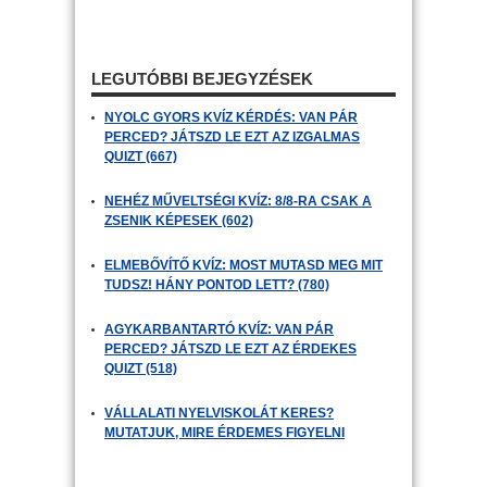
LEGUTÓBBI BEJEGYZÉSEK
NYOLC GYORS KVÍZ KÉRDÉS: VAN PÁR
PERCED? JÁTSZD LE EZT AZ IZGALMAS
QUIZT (667)
NEHÉZ MŰVELTSÉGI KVÍZ: 8/8-RA CSAK A
ZSENIK KÉPESEK (602)
ELMEBŐVÍTŐ KVÍZ: MOST MUTASD MEG MIT
TUDSZ! HÁNY PONTOD LETT? (780)
AGYKARBANTARTÓ KVÍZ: VAN PÁR
PERCED? JÁTSZD LE EZT AZ ÉRDEKES
QUIZT (518)
VÁLLALATI NYELVISKOLÁT KERES?
MUTATJUK, MIRE ÉRDEMES FIGYELNI