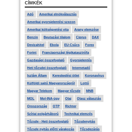
CÍMKÉK
Adó
Amerikai elnökválasztás
Amerikai gyorsjelentési szezon
Amerikai költségvetési vita
Arany elemzése
Benzin
Beutazási tilalom
Ciprus
DAX
Devizahitel
Ebola
EU-Csúcs
Forex
Forint
Franciaországi légikatasztrófa
Gazdasági összefoglaló
Gyorsjelentés
Heti tőzsdei összefoglaló
Internetadó
Iszlám Állam
Kereskedési ötlet
Koronavírus
Külföldi sajtó Magyarországról
Lottó
Magyar Telekom
Magyar tőzsde
MNB
MOL
Mol-INA-ügy
Olaj
Olasz választás
Oroszország
OTP
Richter
Szíriai polgárháború
Technikai elemzés
Tőzsde - Heti összefoglaló
Tőzsdenyitás
Tőzsde nyitás előtti várakozás
Tőzsdezárás