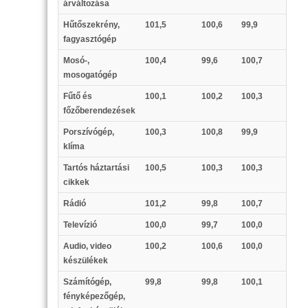
árváltozása
Hűtőszekrény,
101,5
100,6
99,9
fagyasztógép
Mosó-,
100,4
99,6
100,7
mosogatógép
Fűtő és
100,1
100,2
100,3
főzőberendezések
Porszívógép,
100,3
100,8
99,9
klíma
Tartós háztartási
100,5
100,3
100,3
cikkek
Rádió
101,2
99,8
100,7
Televízió
100,0
99,7
100,0
Audio, video
100,2
100,6
100,0
készülékek
Számítógép,
99,8
99,8
100,1
fényképezőgép,