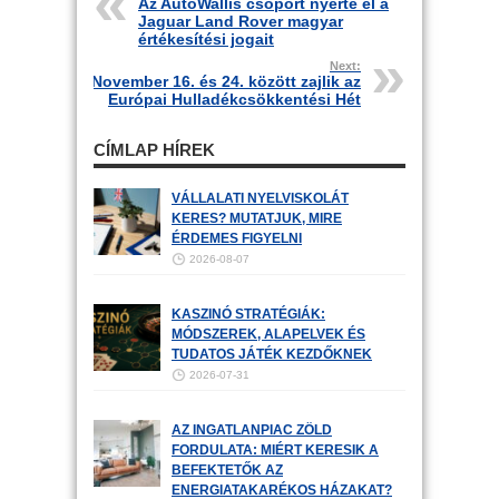
Az AutoWallis csoport nyerte el a
Jaguar Land Rover magyar
értékesítési jogait
Next:
November 16. és 24. között zajlik az
Európai Hulladékcsökkentési Hét
CÍMLAP HÍREK
VÁLLALATI NYELVISKOLÁT
KERES? MUTATJUK, MIRE
ÉRDEMES FIGYELNI
2026-08-07
KASZINÓ STRATÉGIÁK:
MÓDSZEREK, ALAPELVEK ÉS
TUDATOS JÁTÉK KEZDŐKNEK
2026-07-31
AZ INGATLANPIAC ZÖLD
FORDULATA: MIÉRT KERESIK A
BEFEKTETŐK AZ
ENERGIATAKARÉKOS HÁZAKAT?