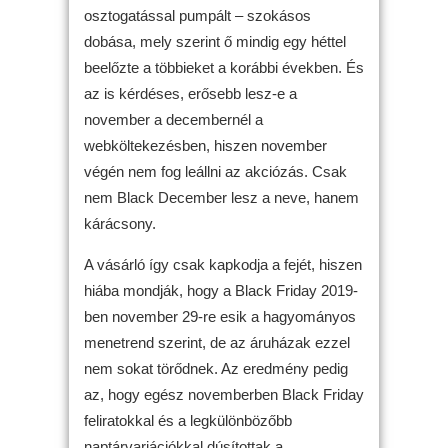
osztogatással pumpált – szokásos
dobása, mely szerint ő mindig egy héttel
beelőzte a többieket a korábbi években. És
az is kérdéses, erősebb lesz-e a
november a decembernél a
webköltekezésben, hiszen november
végén nem fog leállni az akciózás. Csak
nem Black December lesz a neve, hanem
kárácsony.
A vásárló így csak kapkodja a fejét, hiszen
hiába mondják, hogy a Black Friday 2019-
ben november 29-re esik a hagyományos
menetrend szerint, de az áruházak ezzel
nem sokat törődnek. Az eredmény pedig
az, hogy egész novemberben Black Friday
feliratokkal és a legkülönbözőbb
naptárvariációkkal dúsítottak a