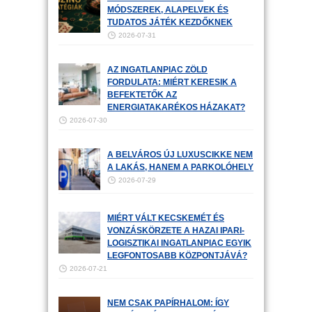
MÓDSZEREK, ALAPELVEK ÉS
TUDATOS JÁTÉK KEZDŐKNEK
2026-07-31
AZ INGATLANPIAC ZÖLD
FORDULATA: MIÉRT KERESIK A
BEFEKTETŐK AZ
ENERGIATAKARÉKOS HÁZAKAT?
2026-07-30
A BELVÁROS ÚJ LUXUSCIKKE NEM
A LAKÁS, HANEM A PARKOLÓHELY
2026-07-29
MIÉRT VÁLT KECSKEMÉT ÉS
VONZÁSKÖRZETE A HAZAI IPARI-
LOGISZTIKAI INGATLANPIAC EGYIK
LEGFONTOSABB KÖZPONTJÁVÁ?
2026-07-21
NEM CSAK PAPÍRHALOM: ÍGY