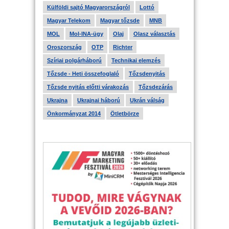
Külföldi sajtó Magyarországról
Lottó
Magyar Telekom
Magyar tőzsde
MNB
MOL
Mol-INA-ügy
Olaj
Olasz választás
Oroszország
OTP
Richter
Szíriai polgárháború
Technikai elemzés
Tőzsde - Heti összefoglaló
Tőzsdenyitás
Tőzsde nyitás előtti várakozás
Tőzsdezárás
Ukrajna
Ukrajnai háború
Ukrán válság
Önkormányzat 2014
Ötletbörze