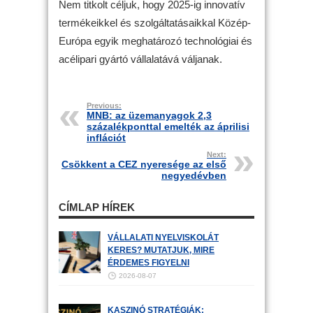
Nem titkolt céljuk, hogy 2025-ig innovatív
termékeikkel és szolgáltatásaikkal Közép-
Európa egyik meghatározó technológiai és
acélipari gyártó vállalatává váljanak.
Previous:
MNB: az üzemanyagok 2,3
százalékponttal emelték az áprilisi
inflációt
Next:
Csökkent a CEZ nyeresége az első
negyedévben
CÍMLAP HÍREK
VÁLLALATI NYELVISKOLÁT
KERES? MUTATJUK, MIRE
ÉRDEMES FIGYELNI
2026-08-07
KASZINÓ STRATÉGIÁK: