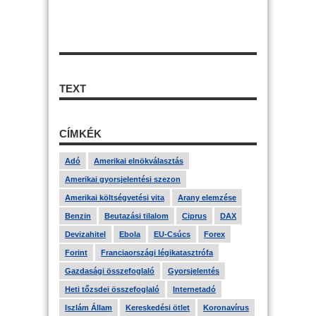
TEXT
CÍMKÉK
Adó
Amerikai elnökválasztás
Amerikai gyorsjelentési szezon
Amerikai költségvetési vita
Arany elemzése
Benzin
Beutazási tilalom
Ciprus
DAX
Devizahitel
Ebola
EU-Csúcs
Forex
Forint
Franciaországi légikatasztrófa
Gazdasági összefoglaló
Gyorsjelentés
Heti tőzsdei összefoglaló
Internetadó
Iszlám Állam
Kereskedési ötlet
Koronavírus