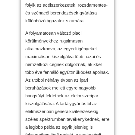
folyik az acélszerkezetek, rozsdamentes-
és szénacél berendezések gyártása
különböző ágazatok számára.
A folyamatosan változó piaci
körülményekhez rugalmasan
alkalmazkodva, az egyedi igényeket
maximálisan kiszolgálva több hazai és
nemzetközi cégnek dolgoznak, akikkel
több éve fennálló együttműködést ápolnak.
Az utóbbi néhány évben az ipari
beruházások mellett egyre nagyobb
hangsúlyt fektetnek az élelmiszeripar
kiszolgálására. A tartálygyártástól az
élelmiszeripari generálkivitelezésekig
széles spektrumban tevékenykednek, erre
a legjobb példa az egyik jelenleg is
folyamatban lévő projekt, a szekszárdi