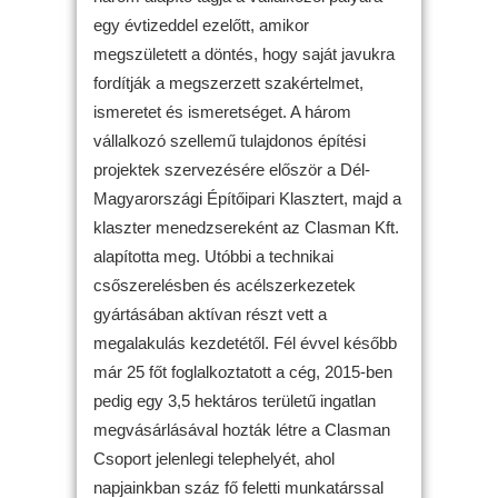
egy évtizeddel ezelőtt, amikor
megszületett a döntés, hogy saját javukra
fordítják a megszerzett szakértelmet,
ismeretet és ismeretséget. A három
vállalkozó szellemű tulajdonos építési
projektek szervezésére először a Dél-
Magyarországi Építőipari Klasztert, majd a
klaszter menedzsereként az Clasman Kft.
alapította meg. Utóbbi a technikai
csőszerelésben és acélszerkezetek
gyártásában aktívan részt vett a
megalakulás kezdetétől. Fél évvel később
már 25 főt foglalkoztatott a cég, 2015-ben
pedig egy 3,5 hektáros területű ingatlan
megvásárlásával hozták létre a Clasman
Csoport jelenlegi telephelyét, ahol
napjainkban száz fő feletti munkatárssal