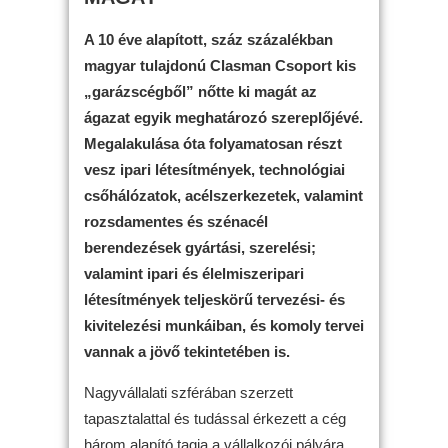
A 10 éve alapított, száz százalékban
magyar tulajdonú Clasman Csoport kis
„garázscégből” nőtte ki magát az
ágazat egyik meghatározó szereplőjévé.
Megalakulása óta folyamatosan részt
vesz ipari létesítmények, technológiai
csőhálózatok, acélszerkezetek, valamint
rozsdamentes és szénacél
berendezések gyártási, szerelési;
valamint ipari és élelmiszeripari
létesítmények teljeskörű tervezési- és
kivitelezési munkáiban, és komoly tervei
vannak a jövő tekintetében is.
Nagyvállalati szférában szerzett
tapasztalattal és tudással érkezett a cég
három alapító tagja a vállalkozói pályára