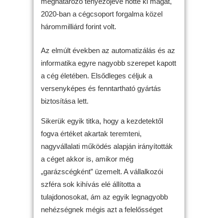
meghatározó tényezőjévé nőtte ki magát,
2020-ban a cégcsoport forgalma közel
hárommilliárd forint volt.
Az elmúlt években az automatizálás és az
informatika egyre nagyobb szerepet kapott
a cég életében. Elsődleges céljuk a
versenyképes és fenntartható gyártás
biztosítása lett.
Sikerük egyik titka, hogy a kezdetektől
fogva értéket akartak teremteni,
nagyvállalati működés alapján irányították
a céget akkor is, amikor még
„garázscégként” üzemelt. A vállalkozói
szféra sok kihívás elé állította a
tulajdonosokat, ám az egyik legnagyobb
nehézségnek mégis azt a felelősséget