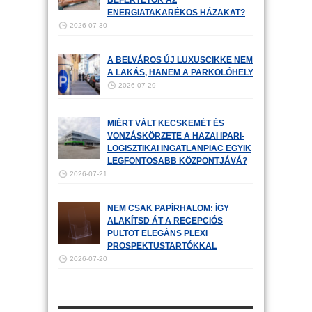
BEFEKTETŐK AZ
ENERGIATAKARÉKOS HÁZAKAT?
2026-07-30
A BELVÁROS ÚJ LUXUSCIKKE NEM
A LAKÁS, HANEM A PARKOLÓHELY
2026-07-29
MIÉRT VÁLT KECSKEMÉT ÉS
VONZÁSKÖRZETE A HAZAI IPARI-
LOGISZTIKAI INGATLANPIAC EGYIK
LEGFONTOSABB KÖZPONTJÁVÁ?
2026-07-21
NEM CSAK PAPÍRHALOM: ÍGY
ALAKÍTSD ÁT A RECEPCIÓS
PULTOT ELEGÁNS PLEXI
PROSPEKTUSTARTÓKKAL
2026-07-20