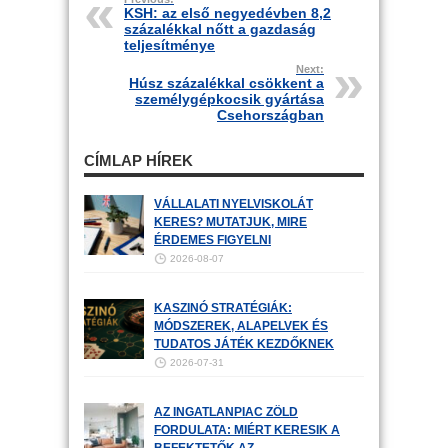
KSH: az első negyedévben 8,2
százalékkal nőtt a gazdaság
teljesítménye
Next:
Húsz százalékkal csökkent a
személygépkocsik gyártása
Csehországban
CÍMLAP HÍREK
VÁLLALATI NYELVISKOLÁT
KERES? MUTATJUK, MIRE
ÉRDEMES FIGYELNI
2026-08-07
KASZINÓ STRATÉGIÁK:
MÓDSZEREK, ALAPELVEK ÉS
TUDATOS JÁTÉK KEZDŐKNEK
2026-07-31
AZ INGATLANPIAC ZÖLD
FORDULATA: MIÉRT KERESIK A