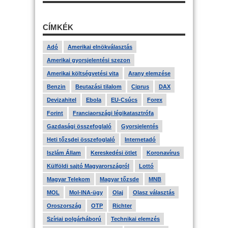
CÍMKÉK
Adó
Amerikai elnökválasztás
Amerikai gyorsjelentési szezon
Amerikai költségvetési vita
Arany elemzése
Benzin
Beutazási tilalom
Ciprus
DAX
Devizahitel
Ebola
EU-Csúcs
Forex
Forint
Franciaországi légikatasztrófa
Gazdasági összefoglaló
Gyorsjelentés
Heti tőzsdei összefoglaló
Internetadó
Iszlám Állam
Kereskedési ötlet
Koronavírus
Külföldi sajtó Magyarországról
Lottó
Magyar Telekom
Magyar tőzsde
MNB
MOL
Mol-INA-ügy
Olaj
Olasz választás
Oroszország
OTP
Richter
Szíriai polgárháború
Technikai elemzés