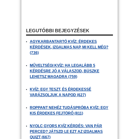
LEGUTÓBBI BEJEGYZÉSEK
AGYKARBANTARTÓ KVÍZ: ÉRDEKES
KÉRDÉSEK, IZGALMAS NAP, MI KELL MÉG?
(736)
MŰVELTSÉGI KVÍZ: HA LEGALÁBB 5
KÉRDÉSRE JÓ A VÁLASZOD, BÜSZKE
LEHETSZ MAGADRA (759)
KVÍZ: EGY TESZT, ÉS ÉRDEKESSÉ
VARÁZSOLJUK A NAPOD (627)
ROPPANT NEHÉZ TUDÁSPRÓBA KVÍZ: EGY
KIS ÉRDEKES FEJTÖRŐ (811)
NYOLC GYORS KVÍZ KÉRDÉS: VAN PÁR
PERCED? JÁTSZD LE EZT AZ IZGALMAS
QUIZT (667)