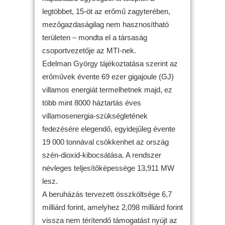
legtöbbet, 15-öt az erőmű zagyterében,
mezőgazdaságilag nem hasznosítható
területen – mondta el a társaság
csoportvezetője az MTI-nek.
Edelman György tájékoztatása szerint az
erőművek évente 69 ezer gigajoule (GJ)
villamos energiát termelhetnek majd, ez
több mint 8000 háztartás éves
villamosenergia-szükségletének
fedezésére elegendő, egyidejűleg évente
19 000 tonnával csökkenhet az ország
szén-dioxid-kibocsátása. A rendszer
névleges teljesítőképessége 13,911 MW
lesz.
A beruházás tervezett összköltsége 6,7
milliárd forint, amelyhez 2,098 milliárd forint
vissza nem térítendő támogatást nyújt az