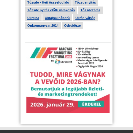
Tőzsde - Heti összefoglaló
Tőzsdenyitás
Tőzsde nyitás előtti várakozás
Tőzsdezárás
Ukrajna
Ukrajnai háború
Ukrán válság
Önkormányzat 2014
Ötletbörze