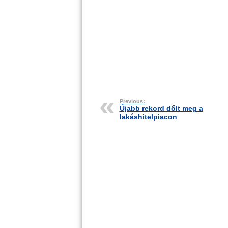
Previous:
Újabb rekord dőlt meg a
lakáshitelpiacon