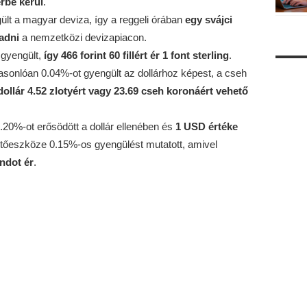
érbe kerül
.
ült a magyar deviza, így a reggeli órában
egy svájci
 adni
a nemzetközi devizapiacon.
 gyengült,
így 466 forint 60 fillért ér 1 font sterling
.
 hasonlóan 0.04%-ot gyengült az dollárhoz képest, a cseh
dollár 4.52 zlotyért vagy 23.69 cseh koronáért vehető
 0.20%-ot erősödött a dollár ellenében és
1 USD értéke
zetőeszköze 0.15%-os gyengülést mutatott, amivel
andot ér
.