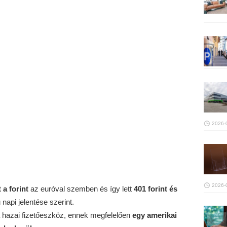
2026-
2026-
t
a forint
az euróval szemben és így lett
401 forint és
napi jelentése szerint.
a hazai fizetőeszköz, ennek megfelelően
egy amerikai