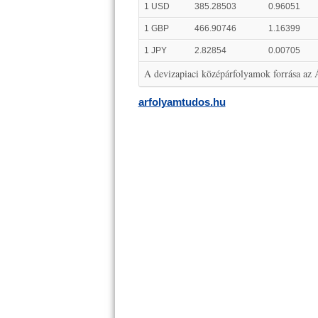
1 USD
385.28503
0.96051
1 GBP
466.90746
1.16399
1 JPY
2.82854
0.00705
A devizapiaci középárfolyamok forrása az
arfolyamtudos.hu