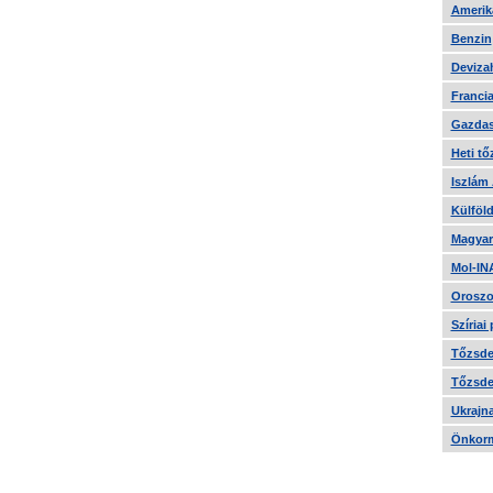
Amerika
Benzin
Devizah
Francia
Gazdas
Heti tő
Iszlám
Külföld
Magyar
Mol-IN
Oroszo
Szíriai
Tőzsde 
Tőzsde 
Ukrajn
Önkorm