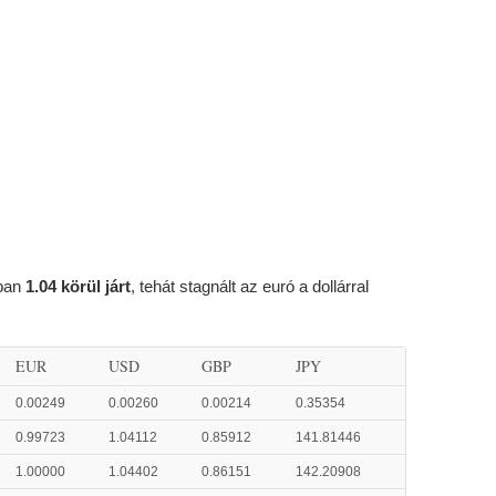
ában
1.04 körül járt
, tehát stagnált az euró a dollárral
EUR
USD
GBP
JPY
0.00249
0.00260
0.00214
0.35354
0.99723
1.04112
0.85912
141.81446
1.00000
1.04402
0.86151
142.20908