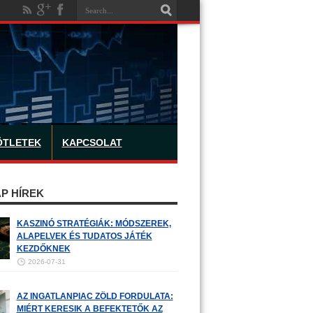
ÖTLETEK
KAPCSOLAT
P HÍREK
KASZINÓ STRATÉGIÁK: MÓDSZEREK,
ALAPELVEK ÉS TUDATOS JÁTÉK
KEZDŐKNEK
2026-07-31
AZ INGATLANPIAC ZÖLD FORDULATA:
MIÉRT KERESIK A BEFEKTETŐK AZ