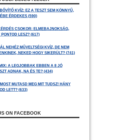
BŐVÍTŐ KVÍZ: EZ A TESZT SEM KÖNNYŰ,
ÉBE ÉRDEKES (590)
KÉRDÉS CSOKOR: ELMEBAJNOKSÁG,
 PONTOD LESZ? (617)
ÁL NEHÉZ MŰVELTSÉGI KVÍZ, DE NEM
ENKINEK, NEKED HOGY SIKERÜLT? (741)
MIX: A LEGJOBBAK EBBEN A 8 JÓ
ZT ADNAK, NA ÉS TE? (434)
: MOST MUTASD MEG MIT TUDSZ! HÁNY
D LETT? (633)
 US ON FACEBOOK