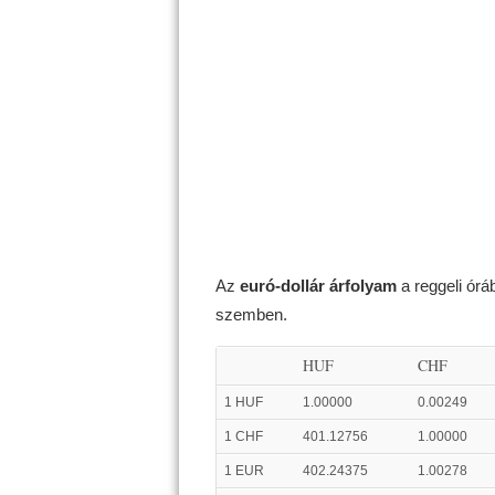
Az
euró-dollár árfolyam
a reggeli ór
szemben.
HUF
CHF
1 HUF
1.00000
0.00249
1 CHF
401.12756
1.00000
1 EUR
402.24375
1.00278