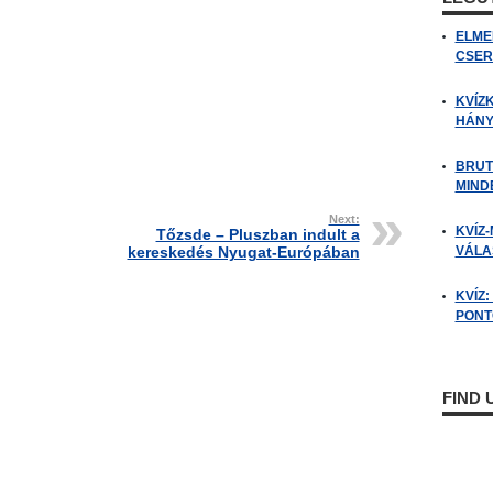
ELME
CSER
KVÍZ
HÁNY
BRUT
MIND
Next:
KVÍZ-
Tőzsde – Pluszban indult a
kereskedés Nyugat-Európában
VÁLAS
KVÍZ
PONTO
FIND