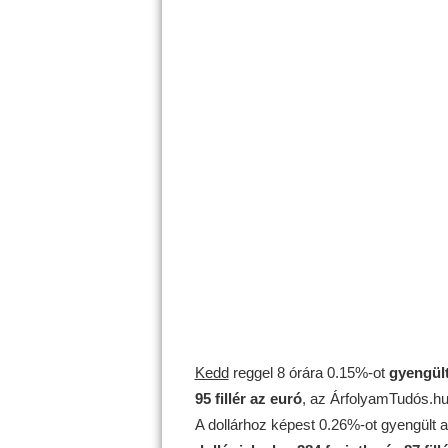
Kedd
reggel 8 órára 0.15%-ot
gyengül
95 fillér az euró
, az ÁrfolyamTudós.hu 
A dollárhoz képest 0.26%-ot gyengült 