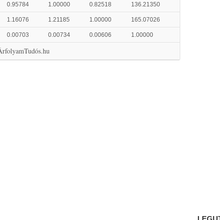
0.95784
1.00000
0.82518
136.21350
1.16076
1.21185
1.00000
165.07026
0.00703
0.00734
0.00606
1.00000
 ÁrfolyamTudós.hu
LEGU