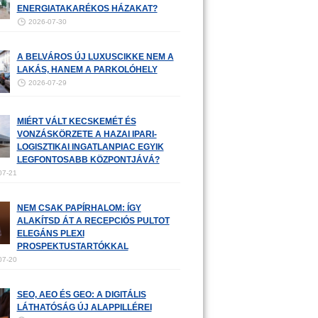
ENERGIATAKARÉKOS HÁZAKAT?
2026-07-30
A BELVÁROS ÚJ LUXUSCIKKE NEM A
LAKÁS, HANEM A PARKOLÓHELY
2026-07-29
MIÉRT VÁLT KECSKEMÉT ÉS
VONZÁSKÖRZETE A HAZAI IPARI-
LOGISZTIKAI INGATLANPIAC EGYIK
LEGFONTOSABB KÖZPONTJÁVÁ?
07-21
NEM CSAK PAPÍRHALOM: ÍGY
ALAKÍTSD ÁT A RECEPCIÓS PULTOT
ELEGÁNS PLEXI
PROSPEKTUSTARTÓKKAL
07-20
SEO, AEO ÉS GEO: A DIGITÁLIS
LÁTHATÓSÁG ÚJ ALAPPILLÉREI