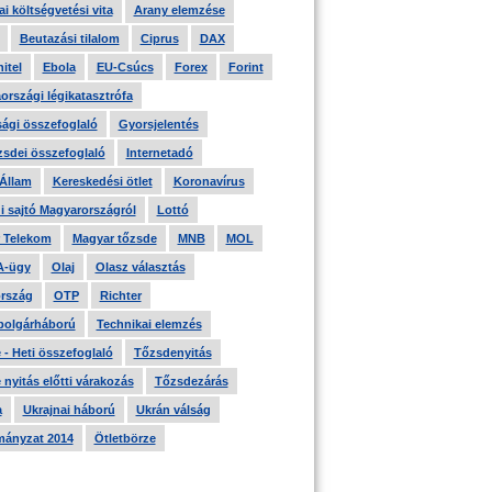
i költségvetési vita
Arany elemzése
Beutazási tilalom
Ciprus
DAX
itel
Ebola
EU-Csúcs
Forex
Forint
országi légikatasztrófa
ági összefoglaló
Gyorsjelentés
zsdei összefoglaló
Internetadó
 Állam
Kereskedési ötlet
Koronavírus
i sajtó Magyarországról
Lottó
 Telekom
Magyar tőzsde
MNB
MOL
A-ügy
Olaj
Olasz választás
rszág
OTP
Richter
 polgárháború
Technikai elemzés
- Heti összefoglaló
Tőzsdenyitás
nyitás előtti várakozás
Tőzsdezárás
a
Ukrajnai háború
Ukrán válság
ányzat 2014
Ötletbörze