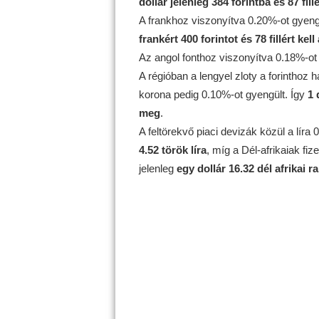
dollár jelenleg 384 forintba és 87 fill
A frankhoz viszonyítva 0.20%-ot gyeng
frankért 400 forintot és 78 fillért kell
Az angol fonthoz viszonyítva 0.18%-ot
A régióban a lengyel zloty a forinthoz
korona pedig 0.10%-ot gyengült. Így
1 
meg
.
A feltörekvő piaci devizák közül a líra
4.52 török líra
, míg a Dél-afrikaiak fi
jelenleg
egy dollár 16.32 dél afrikai r