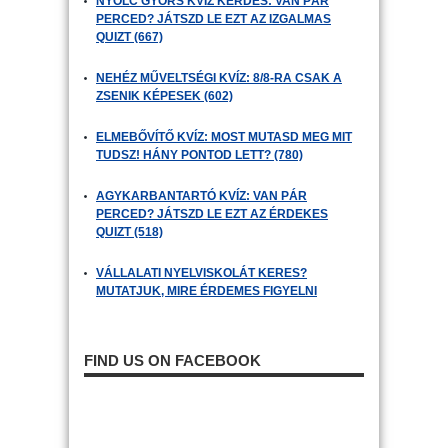
NYOLC GYORS KVÍZ KÉRDÉS: VAN PÁR
PERCED? JÁTSZD LE EZT AZ IZGALMAS
QUIZT (667)
NEHÉZ MŰVELTSÉGI KVÍZ: 8/8-RA CSAK A
ZSENIK KÉPESEK (602)
ELMEBŐVÍTŐ KVÍZ: MOST MUTASD MEG MIT
TUDSZ! HÁNY PONTOD LETT? (780)
AGYKARBANTARTÓ KVÍZ: VAN PÁR
PERCED? JÁTSZD LE EZT AZ ÉRDEKES
QUIZT (518)
VÁLLALATI NYELVISKOLÁT KERES?
MUTATJUK, MIRE ÉRDEMES FIGYELNI
FIND US ON FACEBOOK