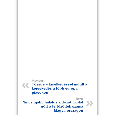
Previous:
Tőzsde – Emelkedéssel indult a
kereskedés a főbb európai
piacokon
Next:
Nincs újabb halálos áldozat, 56-tal
nőtt a fertőzöttek száma
Magyarországon