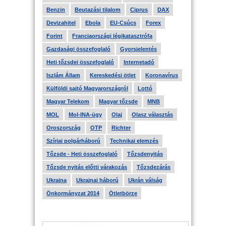
Benzin
Beutazási tilalom
Ciprus
DAX
Devizahitel
Ebola
EU-Csúcs
Forex
Forint
Franciaországi légikatasztrófa
Gazdasági összefoglaló
Gyorsjelentés
Heti tőzsdei összefoglaló
Internetadó
Iszlám Állam
Kereskedési ötlet
Koronavírus
Külföldi sajtó Magyarországról
Lottó
Magyar Telekom
Magyar tőzsde
MNB
MOL
Mol-INA-ügy
Olaj
Olasz választás
Oroszország
OTP
Richter
Szíriai polgárháború
Technikai elemzés
Tőzsde - Heti összefoglaló
Tőzsdenyitás
Tőzsde nyitás előtti várakozás
Tőzsdezárás
Ukrajna
Ukrajnai háború
Ukrán válság
Önkormányzat 2014
Ötletbörze