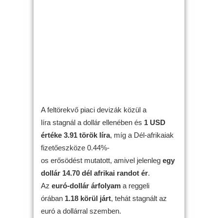
A feltörekvő piaci devizák közül a
líra stagnál a dollár ellenében és
1 USD
értéke 3.91 török líra
, míg a Dél-afrikaiak
fizetőeszköze 0.44%-
os erősödést mutatott, amivel jelenleg
egy
dollár 14.70 dél afrikai randot ér
.
Az
euró-dollár árfolyam
a reggeli
órában
1.18 körül járt
, tehát stagnált az
euró a dollárral szemben.