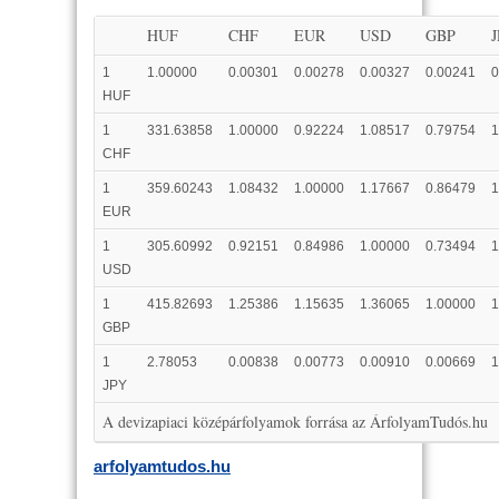
HUF
CHF
EUR
USD
GBP
1
1.00000
0.00301
0.00278
0.00327
0.00241
0
HUF
1
331.63858
1.00000
0.92224
1.08517
0.79754
1
CHF
1
359.60243
1.08432
1.00000
1.17667
0.86479
1
EUR
1
305.60992
0.92151
0.84986
1.00000
0.73494
1
USD
1
415.82693
1.25386
1.15635
1.36065
1.00000
1
GBP
1
2.78053
0.00838
0.00773
0.00910
0.00669
1
JPY
A devizapiaci középárfolyamok forrása az ÁrfolyamTudós.hu
arfolyamtudos.hu