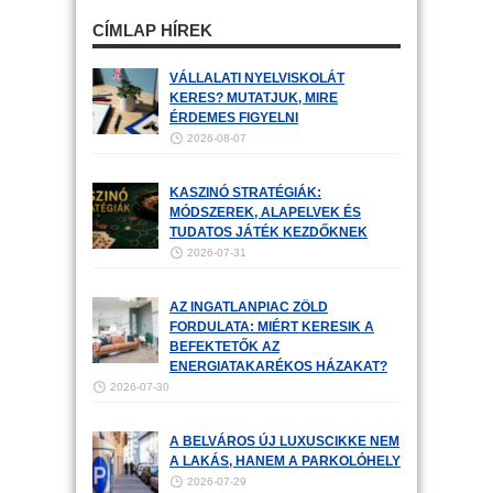
CÍMLAP HÍREK
VÁLLALATI NYELVISKOLÁT
KERES? MUTATJUK, MIRE
ÉRDEMES FIGYELNI
2026-08-07
KASZINÓ STRATÉGIÁK:
MÓDSZEREK, ALAPELVEK ÉS
TUDATOS JÁTÉK KEZDŐKNEK
2026-07-31
AZ INGATLANPIAC ZÖLD
FORDULATA: MIÉRT KERESIK A
BEFEKTETŐK AZ
ENERGIATAKARÉKOS HÁZAKAT?
2026-07-30
A BELVÁROS ÚJ LUXUSCIKKE NEM
A LAKÁS, HANEM A PARKOLÓHELY
2026-07-29