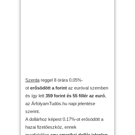
Szerda
reggel 8 órára 0.05%-
ot
erősödött
a forint
az euróval szemben
és így lett
359 forint és 55 fillér az euró
,
az ÁrfolyamTudós.hu napi jelentése
szerint.
A dollárhoz képest 0.17%-ot erősödött a
hazai fizetőeszköz, ennek
megfelelően
egy amerikai dollár jelenleg