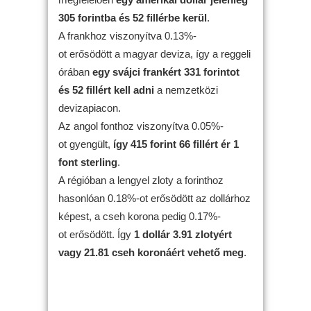
305 forintba és 52 fillérbe kerül
.
A frankhoz viszonyítva 0.13%-
ot erősödött a magyar deviza, így a reggeli
órában
egy svájci frankért 331 forintot
és 52 fillért kell adni
a nemzetközi
devizapiacon.
Az angol fonthoz viszonyítva 0.05%-
ot gyengült,
így 415 forint 66 fillért ér 1
font sterling
.
A régióban a lengyel zloty a forinthoz
hasonlóan 0.18%-ot erősödött az dollárhoz
képest, a cseh korona pedig 0.17%-
ot erősödött. Így
1 dollár 3.91 zlotyért
vagy 21.81 cseh koronáért vehető meg
.