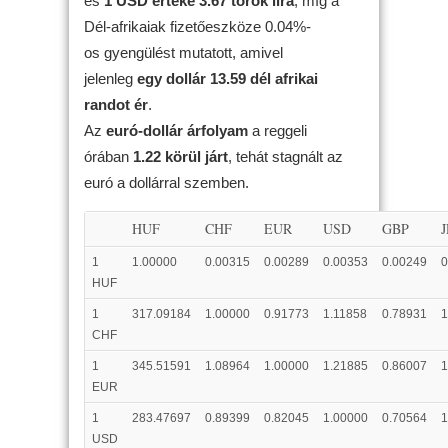
és
1 USD értéke 3.67 török líra
, míg a
Dél-afrikaiak fizetőeszköze 0.04%-
os gyengülést mutatott, amivel
jelenleg
egy dollár 13.59 dél afrikai
randot ér
.
Az
euró-dollár árfolyam
a reggeli
órában
1.22 körül járt
, tehát stagnált az
euró a dollárral szemben.
HUF
CHF
EUR
USD
GBP
1
1.00000
0.00315
0.00289
0.00353
0.00249
0
HUF
1
317.09184
1.00000
0.91773
1.11858
0.78931
1
CHF
1
345.51591
1.08964
1.00000
1.21885
0.86007
1
EUR
1
283.47697
0.89399
0.82045
1.00000
0.70564
1
USD