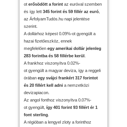
ot
erősödött
a forint
az euróval szemben
és így lett
345 forint és 59 fillér az euró
,
az ÁrfolyamTudós.hu napi jelentése
szerint.
A dollárhoz képest 0.09%-ot gyengült a
hazai fizetőeszköz, ennek
megfelelően
egy amerikai dollár jelenleg
283 forintba és 58 fillérbe kerül
.
A frankhoz viszonyítva 0.02%-
ot gyengült a magyar deviza, így a reggeli
órában
egy svájci frankért 317 forintot
és 20 fillért kell adni
a nemzetközi
devizapiacon.
Az angol fonthoz viszonyítva 0.07%-
ot gyengült,
így 401 forint 93 fillért ér 1
font sterling
.
A régióban a lengyel zloty a forinthoz