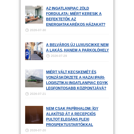
AZ INGATLANPIAC ZÖLD
FORDULATA: MIÉRT KERESIK A
BEFEKTETŐK AZ
ENERGIATAKARÉKOS HÁZAKAT?
2026-07-30
A BELVÁROS ÚJ LUXUSCIKKE NEM
A LAKÁS, HANEM A PARKOLÓHELY
2026-07-29
MIÉRT VÁLT KECSKEMÉT ÉS
VONZÁSKÖRZETE A HAZAI IPARI-
LOGISZTIKAI INGATLANPIAC EGYIK
LEGFONTOSABB KÖZPONTJÁVÁ?
2026-07-21
NEM CSAK PAPÍRHALOM: ÍGY
ALAKÍTSD ÁT A RECEPCIÓS
PULTOT ELEGÁNS PLEXI
PROSPEKTUSTARTÓKKAL
2026-07-20