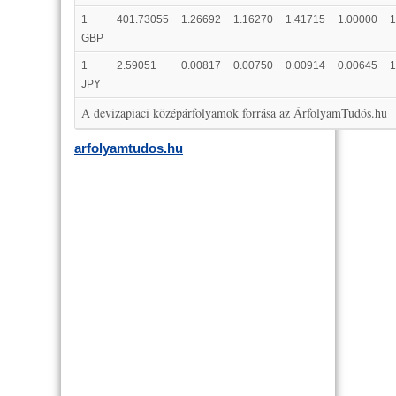
1
401.73055
1.26692
1.16270
1.41715
1.00000
1
GBP
1
2.59051
0.00817
0.00750
0.00914
0.00645
1
JPY
A devizapiaci középárfolyamok forrása az ÁrfolyamTudós.hu
arfolyamtudos.hu