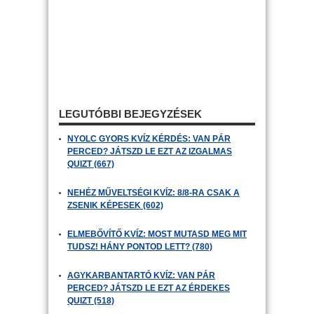
LEGUTÓBBI BEJEGYZÉSEK
NYOLC GYORS KVÍZ KÉRDÉS: VAN PÁR
PERCED? JÁTSZD LE EZT AZ IZGALMAS
QUIZT (667)
NEHÉZ MŰVELTSÉGI KVÍZ: 8/8-RA CSAK A
ZSENIK KÉPESEK (602)
ELMEBŐVÍTŐ KVÍZ: MOST MUTASD MEG MIT
TUDSZ! HÁNY PONTOD LETT? (780)
AGYKARBANTARTÓ KVÍZ: VAN PÁR
PERCED? JÁTSZD LE EZT AZ ÉRDEKES
QUIZT (518)