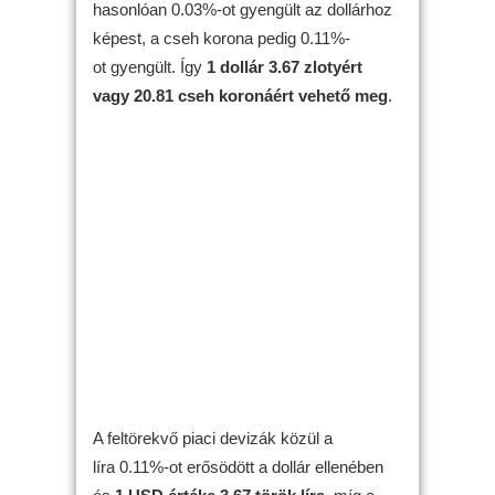
hasonlóan 0.03%-ot gyengült az dollárhoz
képest, a cseh korona pedig 0.11%-
ot gyengült. Így
1 dollár 3.67 zlotyért
vagy 20.81 cseh koronáért vehető meg
.
A feltörekvő piaci devizák közül a
líra 0.11%-ot erősödött a dollár ellenében