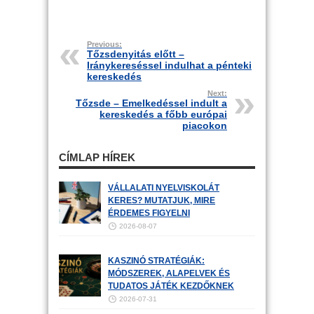
Previous:
Tőzsdenyitás előtt –
Iránykereséssel indulhat a pénteki
kereskedés
Next:
Tőzsde – Emelkedéssel indult a
kereskedés a főbb európai
piacokon
CÍMLAP HÍREK
VÁLLALATI NYELVISKOLÁT
KERES? MUTATJUK, MIRE
ÉRDEMES FIGYELNI
2026-08-07
KASZINÓ STRATÉGIÁK:
MÓDSZEREK, ALAPELVEK ÉS
TUDATOS JÁTÉK KEZDŐKNEK
2026-07-31