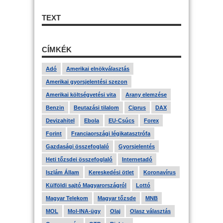
TEXT
CÍMKÉK
Adó
Amerikai elnökválasztás
Amerikai gyorsjelentési szezon
Amerikai költségvetési vita
Arany elemzése
Benzin
Beutazási tilalom
Ciprus
DAX
Devizahitel
Ebola
EU-Csúcs
Forex
Forint
Franciaországi légikatasztrófa
Gazdasági összefoglaló
Gyorsjelentés
Heti tőzsdei összefoglaló
Internetadó
Iszlám Állam
Kereskedési ötlet
Koronavírus
Külföldi sajtó Magyarországról
Lottó
Magyar Telekom
Magyar tőzsde
MNB
MOL
Mol-INA-ügy
Olaj
Olasz választás