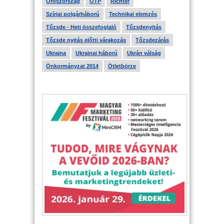
Oroszország
OTP
Richter
Szíriai polgárháború
Technikai elemzés
Tőzsde - Heti összefoglaló
Tőzsdenyitás
Tőzsde nyitás előtti várakozás
Tőzsdezárás
Ukrajna
Ukrajnai háború
Ukrán válság
Önkormányzat 2014
Ötletbörze