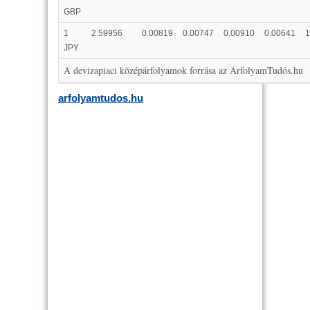
GBP
1
2.59956
0.00819
0.00747
0.00910
0.00641
1
JPY
A devizapiaci középárfolyamok forrása az ÁrfolyamTudós.hu
arfolyamtudos.hu