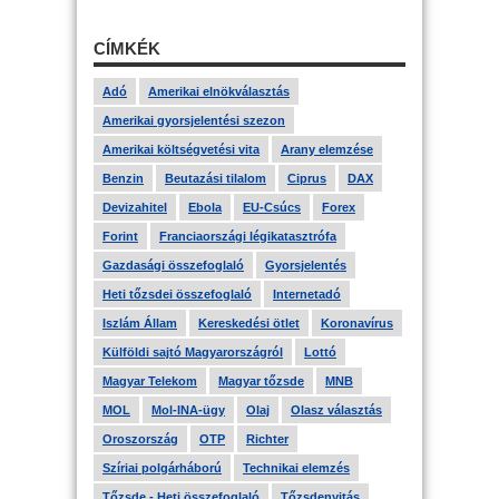
CÍMKÉK
Adó
Amerikai elnökválasztás
Amerikai gyorsjelentési szezon
Amerikai költségvetési vita
Arany elemzése
Benzin
Beutazási tilalom
Ciprus
DAX
Devizahitel
Ebola
EU-Csúcs
Forex
Forint
Franciaországi légikatasztrófa
Gazdasági összefoglaló
Gyorsjelentés
Heti tőzsdei összefoglaló
Internetadó
Iszlám Állam
Kereskedési ötlet
Koronavírus
Külföldi sajtó Magyarországról
Lottó
Magyar Telekom
Magyar tőzsde
MNB
MOL
Mol-INA-ügy
Olaj
Olasz választás
Oroszország
OTP
Richter
Szíriai polgárháború
Technikai elemzés
Tőzsde - Heti összefoglaló
Tőzsdenyitás