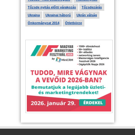
Tőzsde nyitás előtti várakozás
Tőzsdezárás
Ukrajna
Ukrajnai háború
Ukrán válság
Önkormányzat 2014
Ötletbörze