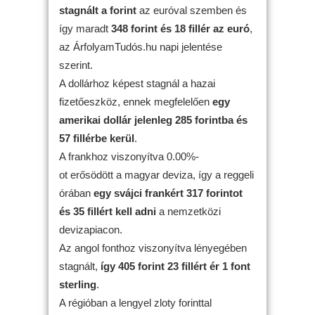
stagnált
a forint
az euróval szemben és
így maradt
348 forint és 18 fillér az euró
,
az ÁrfolyamTudós.hu napi jelentése
szerint.
A dollárhoz képest stagnál a hazai
fizetőeszköz, ennek megfelelően
egy
amerikai dollár jelenleg 285 forintba és
57 fillérbe kerül
.
A frankhoz viszonyítva 0.00%-
ot erősödött a magyar deviza, így a reggeli
órában
egy svájci frankért 317 forintot
és 35 fillért kell adni
a nemzetközi
devizapiacon.
Az angol fonthoz viszonyítva lényegében
stagnált,
így 405 forint 23 fillért ér 1 font
sterling
.
A régióban a lengyel zloty forinttal