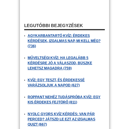
LEGUTÓBBI BEJEGYZÉSEK
AGYKARBANTARTÓ KVÍZ: ÉRDEKES
KÉRDÉSEK, IZGALMAS NAP, MI KELL MÉG?
(736)
MŰVELTSÉGI KVÍZ: HA LEGALÁBB 5
KÉRDÉSRE JÓ A VÁLASZOD, BÜSZKE
LEHETSZ MAGADRA (759)
KVÍZ: EGY TESZT, ÉS ÉRDEKESSÉ
VARÁZSOLJUK A NAPOD (627)
ROPPANT NEHÉZ TUDÁSPRÓBA KVÍZ: EGY
KIS ÉRDEKES FEJTÖRŐ (811)
NYOLC GYORS KVÍZ KÉRDÉS: VAN PÁR
PERCED? JÁTSZD LE EZT AZ IZGALMAS
QUIZT (667)