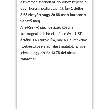
ellentétben stagnált az dollárhoz képest, a
cseh korona pedig stagnált. Így
1 dollár
3.68 zlotyért vagy 20.88 cseh koronáért
vehető meg
.
A feltörekvő piaci devizák közül a
líra stagnál a dollár ellenében és
1 USD
értéke 3.68 török líra
, míg a Dél-afrikaiak
fizetőeszköze stagnálást mutatott, amivel
jelenleg
egy dollár 13.78 dél afrikai
randot ér
.