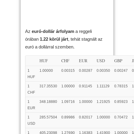
Az
euró-dollár árfolyam
a reggeli
órában
1.22 körül járt
, tehát stagnált az
euró a dollárral szemben.
HUF
CHF
EUR
USD
GBP
1
1.00000
0.00315
0.00287
0.00350
0.00247
0
HUF
1
317.35530
1.00000
0.91145
1.11129
0.78315
1
CHF
1
348.18880
1.09716
1.00000
1.21925
0.85923
1
EUR
1
285.57504
0.89986
0.82017
1.00000
0.70472
1
USD
1
405.23098
1.27690
1.16383
1.41900
1.00000
1