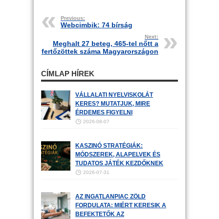
Previous:
Webcimbik: 74 bírság
Next:
Meghalt 27 beteg, 465-tel nőtt a
fertőzöttek száma Magyarországon
CÍMLAP HÍREK
VÁLLALATI NYELVISKOLÁT
KERES? MUTATJUK, MIRE
ÉRDEMES FIGYELNI
2026-08-07
KASZINÓ STRATÉGIÁK:
MÓDSZEREK, ALAPELVEK ÉS
TUDATOS JÁTÉK KEZDŐKNEK
2026-07-31
AZ INGATLANPIAC ZÖLD
FORDULATA: MIÉRT KERESIK A
BEFEKTETŐK AZ