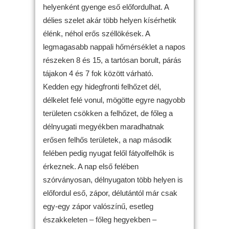
helyenként gyenge eső előfordulhat. A
délies szelet akár több helyen kísérhetik
élénk, néhol erős széllökések. A
legmagasabb nappali hőmérséklet a napos
részeken 8 és 15, a tartósan borult, párás
tájakon 4 és 7 fok között várható.
Kedden egy hidegfronti felhőzet dél,
délkelet felé vonul, mögötte egyre nagyobb
területen csökken a felhőzet, de főleg a
délnyugati megyékben maradhatnak
erősen felhős területek, a nap második
felében pedig nyugat felől fátyolfelhők is
érkeznek. A nap első felében
szórványosan, délnyugaton több helyen is
előfordul eső, zápor, délutántól már csak
egy-egy zápor valószínű, esetleg
északkeleten – főleg hegyekben –