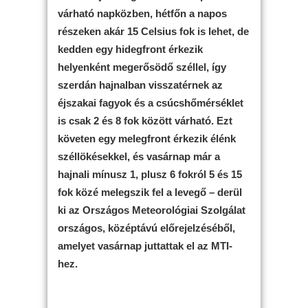
várható napközben, hétfőn a napos
részeken akár 15 Celsius fok is lehet, de
kedden egy hidegfront érkezik
helyenként megerősödő széllel, így
szerdán hajnalban visszatérnek az
éjszakai fagyok és a csúcshőmérséklet
is csak 2 és 8 fok között várható. Ezt
követen egy melegfront érkezik élénk
széllökésekkel, és vasárnap már a
hajnali mínusz 1, plusz 6 fokról 5 és 15
fok közé melegszik fel a levegő – derül
ki az Országos Meteorológiai Szolgálat
országos, középtávú előrejelzéséből,
amelyet vasárnap juttattak el az MTI-
hez.