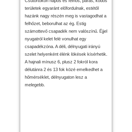
Csütörtökön napos és felhős, párás, ködös
területek egyaránt előfordulnak, estétől
hazánk nagy részén meg is vastagodhat a
felhőzet, beborulhat az ég. Estig
számottevő csapadék nem valószínű. Éjjel
nyugatról kelet felé vonulhat egy
csapadékzóna. A déli, délnyugati irányú
szelet helyenként élénk lökések kísérhetik.
A hajnali mínusz 6, plusz 2 fokról kora
délutánra 2 és 13 fok közé emelkedhet a
hőmérséklet, délnyugaton lesz a
melegebb.