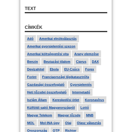
TEXT
CÍMKÉK
Adó
Amerikai elnökválasztás
Amerikai gyorsjelentési szezon
Amerikai költségvetési vita
Arany elemzése
Benzin
Beutazási tilalom
Ciprus
DAX
Devizahitel
Ebola
EU-Csúcs
Forex
Forint
Franciaországi légikatasztrófa
Gazdasági összefoglaló
Gyorsjelentés
Heti tőzsdei összefoglaló
Internetadó
Iszlám Állam
Kereskedési ötlet
Koronavírus
Külföldi sajtó Magyarországról
Lottó
Magyar Telekom
Magyar tőzsde
MNB
MOL
Mol-INA-ügy
Olaj
Olasz választás
Oroszország
OTP
Richter