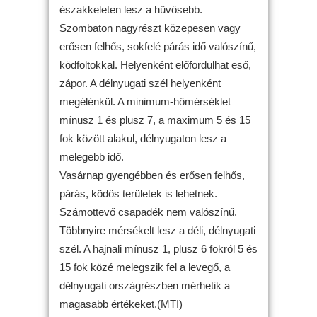
északkeleten lesz a hűvösebb.
Szombaton nagyrészt közepesen vagy
erősen felhős, sokfelé párás idő valószínű,
ködfoltokkal. Helyenként előfordulhat eső,
zápor. A délnyugati szél helyenként
megélénkül. A minimum-hőmérséklet
mínusz 1 és plusz 7, a maximum 5 és 15
fok között alakul, délnyugaton lesz a
melegebb idő.
Vasárnap gyengébben és erősen felhős,
párás, ködös területek is lehetnek.
Számottevő csapadék nem valószínű.
Többnyire mérsékelt lesz a déli, délnyugati
szél. A hajnali mínusz 1, plusz 6 fokról 5 és
15 fok közé melegszik fel a levegő, a
délnyugati országrészben mérhetik a
magasabb értékeket.(MTI)