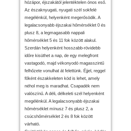
hózápor, éjszakától jelentéktelen ónos eső.
Az északnyugati, nyugati szél sokfelé
megélénkül, helyenként megerősödik. A
legalacsonyabb éjszakai hőmérséklet 0 és
plusz 8, a legmagasabb nappali
hőmérséklet 5 és 11 fok között alakul.
Szerdán helyenként hosszabb-rövidebb
időre kisüthet a nap, de egy melegfront
vastagodó, majd vékonyodó magasszintű
felhőzete vonulhat át felettünk. Éjjel, reggel
főként északkeleten köd is lehet, amely
néhol meg is maradhat. Csapadék nem
valószínű. A déli, délkeleti szél helyenként
megélénkül. A legalacsonyabb éjszakai
hőmérséklet mínusz 7 és plusz 2, a
csúcshőmérséklet 2 és 8 fok között
várható.