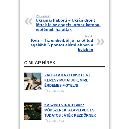
Previous:
Ukrajnai háború – Ukrán drónt
lőttek le az engelsi orosz katonai
reptérnél, halottak
Next:
Kvíz – Tíz emberből jó ha öt tud
legalább 6 pontot elérni ebben a
kvízben
CÍMLAP HÍREK
VÁLLALATI NYELVISKOLÁT
KERES? MUTATJUK, MIRE
ÉRDEMES FIGYELNI
2026-08-07
KASZINÓ STRATÉGIÁK:
MÓDSZEREK, ALAPELVEK ÉS
TUDATOS JÁTÉK KEZDŐKNEK
2026-07-31