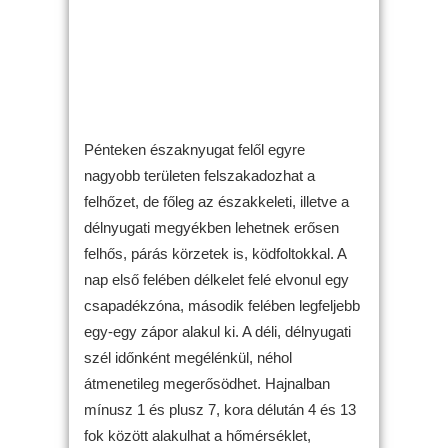
Pénteken északnyugat felől egyre
nagyobb területen felszakadozhat a
felhőzet, de főleg az északkeleti, illetve a
délnyugati megyékben lehetnek erősen
felhős, párás körzetek is, ködfoltokkal. A
nap első felében délkelet felé elvonul egy
csapadékzóna, második felében legfeljebb
egy-egy zápor alakul ki. A déli, délnyugati
szél időnként megélénkül, néhol
átmenetileg megerősödhet. Hajnalban
mínusz 1 és plusz 7, kora délután 4 és 13
fok között alakulhat a hőmérséklet,