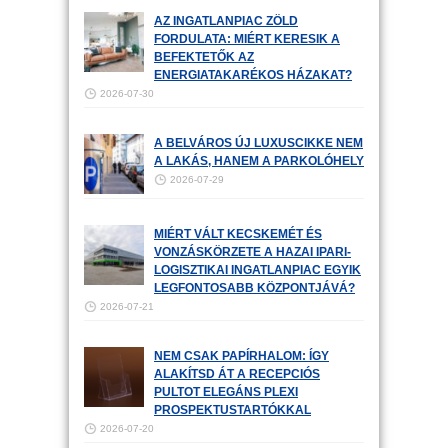
AZ INGATLANPIAC ZÖLD
FORDULATA: MIÉRT KERESIK A
BEFEKTETŐK AZ
ENERGIATAKARÉKOS HÁZAKAT?
2026-07-30
A BELVÁROS ÚJ LUXUSCIKKE NEM
A LAKÁS, HANEM A PARKOLÓHELY
2026-07-29
MIÉRT VÁLT KECSKEMÉT ÉS
VONZÁSKÖRZETE A HAZAI IPARI-
LOGISZTIKAI INGATLANPIAC EGYIK
LEGFONTOSABB KÖZPONTJÁVÁ?
2026-07-21
NEM CSAK PAPÍRHALOM: ÍGY
ALAKÍTSD ÁT A RECEPCIÓS
PULTOT ELEGÁNS PLEXI
PROSPEKTUSTARTÓKKAL
2026-07-20