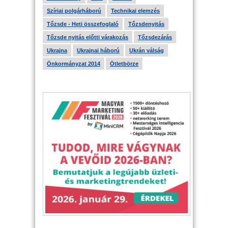
Szíriai polgárháború
Technikai elemzés
Tőzsde - Heti összefoglaló
Tőzsdenyitás
Tőzsde nyitás előtti várakozás
Tőzsdezárás
Ukrajna
Ukrajnai háború
Ukrán válság
Önkormányzat 2014
Ötletbörze