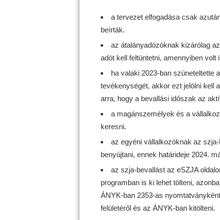
a tervezet elfogadása csak azután 
beírták.
az átalányadózóknak kizárólag az 
adót kell feltüntetni, amennyiben volt i
ha valaki 2023-ban szüneteltette 
tevékenységét, akkor ezt jelölni kell 
arra, hogy a bevallási időszak az akt
a magánszemélyek és a vállalkozó
keresni.
az egyéni vállalkozóknak az szja-be
benyújtani, ennek határideje 2024. má
az szja-bevallást az eSZJA oldal
programban is ki lehet tölteni, azo
ÁNYK-ban 2353-as nyomtatványként kel
felületéről és az ÁNYK-ban kitölteni.