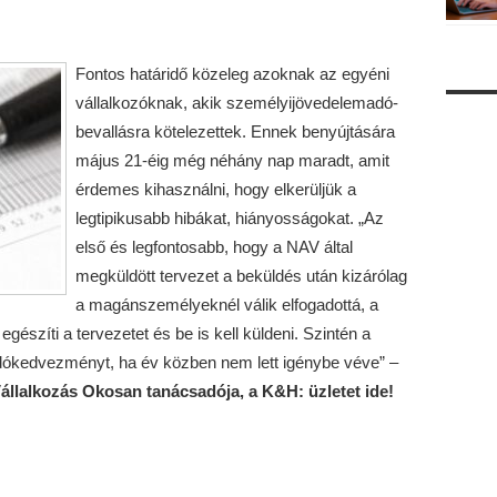
Fontos határidő közeleg azoknak az egyéni
vállalkozóknak, akik személyijövedelemadó-
bevallásra kötelezettek. Ennek benyújtására
május 21-éig még néhány nap maradt, amit
érdemes kihasználni, hogy elkerüljük a
legtipikusabb hibákat, hiányosságokat. „Az
első és legfontosabb, hogy a NAV által
megküldött tervezet a beküldés után kizárólag
a magánszemélyeknél válik elfogadottá, a
egészíti a tervezetet és be is kell küldeni. Szintén a
adókedvezményt, ha év közben nem lett igénybe véve” –
állalkozás Okosan tanácsadója, a K&H: üzletet ide!