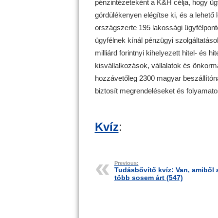
pénzintézeteként a K&H célja, hogy üg
gördülékenyen elégítse ki, és a lehető
országszerte 195 lakossági ügyfélponto
ügyfélnek kínál pénzügyi szolgáltatá
milliárd forintnyi kihelyezett hitel- és h
kisvállalkozások, vállalatok és önkor
hozzávetőleg 2300 magyar beszállítón
biztosít megrendeléseket és folyamat
Kvíz
:
Previous:
Tudásbővítő kvíz: Van, amiből 
több sosem árt (547)