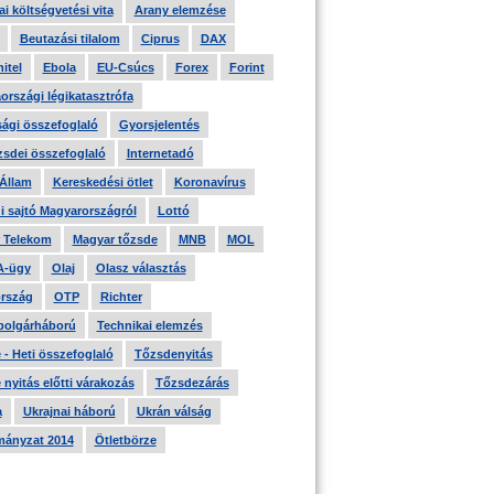
i költségvetési vita
Arany elemzése
Beutazási tilalom
Ciprus
DAX
itel
Ebola
EU-Csúcs
Forex
Forint
országi légikatasztrófa
ági összefoglaló
Gyorsjelentés
zsdei összefoglaló
Internetadó
 Állam
Kereskedési ötlet
Koronavírus
i sajtó Magyarországról
Lottó
 Telekom
Magyar tőzsde
MNB
MOL
A-ügy
Olaj
Olasz választás
rszág
OTP
Richter
 polgárháború
Technikai elemzés
- Heti összefoglaló
Tőzsdenyitás
nyitás előtti várakozás
Tőzsdezárás
a
Ukrajnai háború
Ukrán válság
ányzat 2014
Ötletbörze