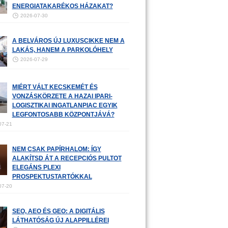
ENERGIATAKARÉKOS HÁZAKAT?
2026-07-30
A BELVÁROS ÚJ LUXUSCIKKE NEM A
LAKÁS, HANEM A PARKOLÓHELY
2026-07-29
MIÉRT VÁLT KECSKEMÉT ÉS
VONZÁSKÖRZETE A HAZAI IPARI-
LOGISZTIKAI INGATLANPIAC EGYIK
LEGFONTOSABB KÖZPONTJÁVÁ?
07-21
NEM CSAK PAPÍRHALOM: ÍGY
ALAKÍTSD ÁT A RECEPCIÓS PULTOT
ELEGÁNS PLEXI
PROSPEKTUSTARTÓKKAL
07-20
SEO, AEO ÉS GEO: A DIGITÁLIS
LÁTHATÓSÁG ÚJ ALAPPILLÉREI