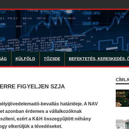
SÁG
KÜLFÖLD
TŐZSDE
BEFEKTETÉS, KERESKEDÉS, 
CÍMLA
 ERRE FIGYELJEN SZJA
mélyijövedelemadó-bevallás határideje. A NAV
etet azonban érdemes a vállalkozóknak
észíteni, ezért a K&H összegyűjtött néhány
hogy elkerüljük a tévedéseket.