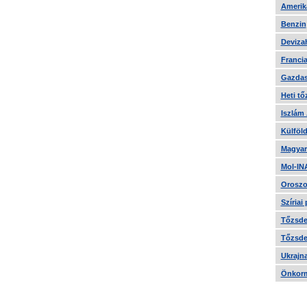
Amerika
Benzin
Devizah
Francia
Gazdas
Heti tő
Iszlám
Külföld
Magyar
Mol-IN
Oroszo
Szíriai
Tőzsde 
Tőzsde 
Ukrajn
Önkorm