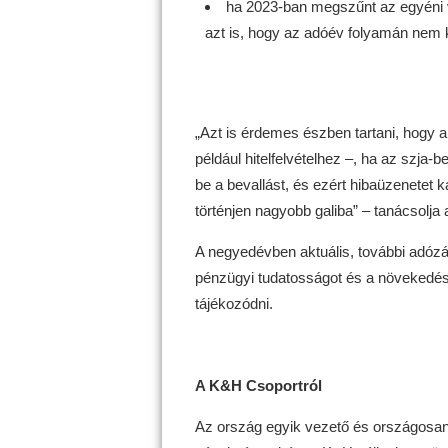
ha 2023-ban megszűnt az egyéni vál
azt is, hogy az adóév folyamán nem k
„Azt is érdemes észben tartani, hogy 
például hitelfelvételhez –, ha az szja-b
be a bevallást, és ezért hibaüzenetet 
történjen nagyobb galiba” – tanácsolja 
A negyedévben aktuális, további adózás
pénzügyi tudatosságot és a növekedé
tájékozódni.
A K&H Csoportról
Az ország egyik vezető és országosan 