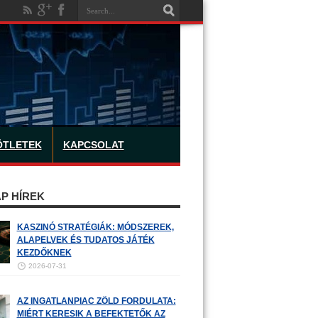
ÖTLETEK
KAPCSOLAT
P HÍREK
KASZINÓ STRATÉGIÁK: MÓDSZEREK,
ALAPELVEK ÉS TUDATOS JÁTÉK
KEZDŐKNEK
2026-07-31
AZ INGATLANPIAC ZÖLD FORDULATA:
MIÉRT KERESIK A BEFEKTETŐK AZ