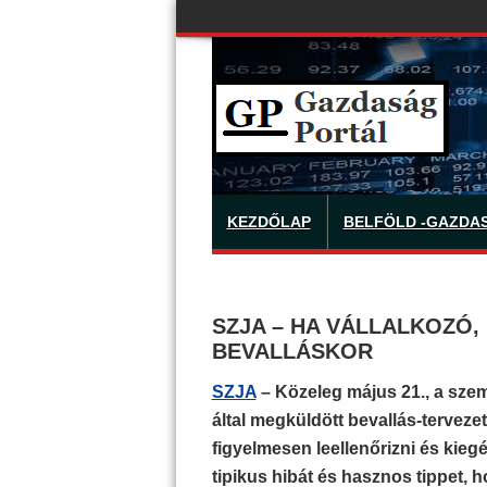
KEZDŐLAP
BELFÖLD -GAZDA
SZJA – HA VÁLLALKOZÓ,
BEVALLÁSKOR
SZJA
– Közeleg május 21., a sze
által megküldött bevallás-tervez
figyelmesen leellenőrizni és kieg
tipikus hibát és hasznos tippet, 