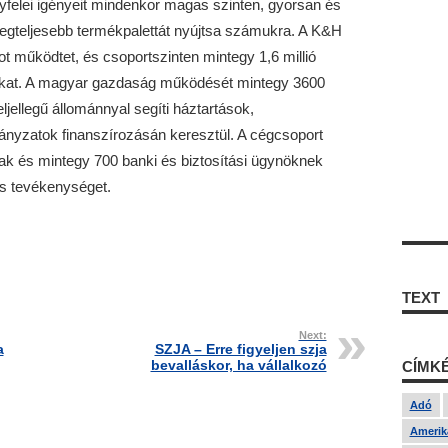
yfelei igényeit mindenkor magas szinten, gyorsan és
 legteljesebb termékpalettát nyújtsa számukra. A K&H
t működtet, és csoportszinten mintegy 1,6 millió
sokat. A magyar gazdaság működését mintegy 3600
iteljellegű állománnyal segíti háztartások,
mányzatok finanszírozásán keresztül. A cégcsoport
ak és mintegy 700 banki és biztosítási ügynöknek
os tevékenységet.
TEXT
Next:
a
SZJA – Erre figyeljen szja
bevalláskor, ha vállalkozó
CÍMK
Adó
Amerika