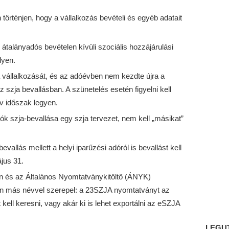
történjen, hogy a vállalkozás bevételi és egyéb adatait
átalányadós bevételen kívüli szociális hozzájárulási
lyen.
a vállalkozását, és az adóévben nem kezdte újra a
az szja bevallásban. A szünetelés esetén figyelni kell
ív időszak legyen.
k szja-bevallása egy szja tervezet, nem kell „másikat”
vallás mellett a helyi iparűzési adóról is bevallást kell
jus 31.
on és az Általános Nyomtatványkitöltő (ÁNYK)
nban más névvel szerepel: a 23SZJA nyomtatványt az
l keresni, vagy akár ki is lehet exportálni az eSZJA
LEGU