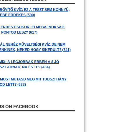
BŐVÍTŐ KVÍZ: EZ A TESZT SEM KÖNNYŰ,
ÉBE ÉRDEKES (590)
KÉRDÉS CSOKOR: ELMEBAJNOKSÁG,
 PONTOD LESZ? (617)
ÁL NEHÉZ MŰVELTSÉGI KVÍZ, DE NEM
ENKINEK, NEKED HOGY SIKERÜLT? (741)
MIX: A LEGJOBBAK EBBEN A 8 JÓ
ZT ADNAK, NA ÉS TE? (434)
: MOST MUTASD MEG MIT TUDSZ! HÁNY
D LETT? (633)
 US ON FACEBOOK