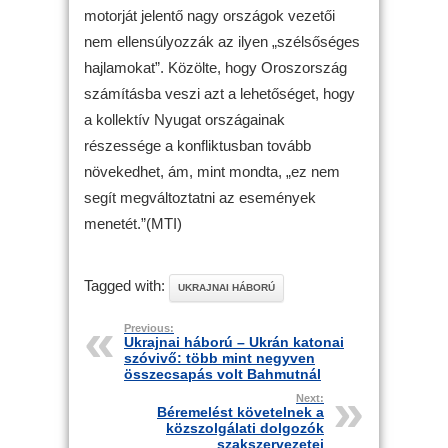
motorját jelentő nagy országok vezetői
nem ellensúlyozzák az ilyen „szélsőséges
hajlamokat”. Közölte, hogy Oroszország
számításba veszi azt a lehetőséget, hogy
a kollektív Nyugat országainak
részessége a konfliktusban tovább
növekedhet, ám, mint mondta, „ez nem
segít megváltoztatni az események
menetét.”(MTI)
Tagged with:
UKRAJNAI HÁBORÚ
Previous:
Ukrajnai háború – Ukrán katonai
szóvivő: több mint negyven
összecsapás volt Bahmutnál
Next:
Béremelést követelnek a
közszolgálati dolgozók
szakszervezetei