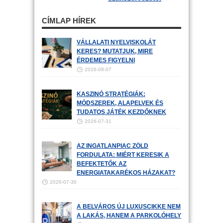
CÍMLAP HÍREK
VÁLLALATI NYELVISKOLÁT
KERES? MUTATJUK, MIRE
ÉRDEMES FIGYELNI
2026-08-07
KASZINÓ STRATÉGIÁK:
MÓDSZEREK, ALAPELVEK ÉS
TUDATOS JÁTÉK KEZDŐKNEK
2026-07-31
AZ INGATLANPIAC ZÖLD
FORDULATA: MIÉRT KERESIK A
BEFEKTETŐK AZ
ENERGIATAKARÉKOS HÁZAKAT?
2026-07-30
A BELVÁROS ÚJ LUXUSCIKKE NEM
A LAKÁS, HANEM A PARKOLÓHELY