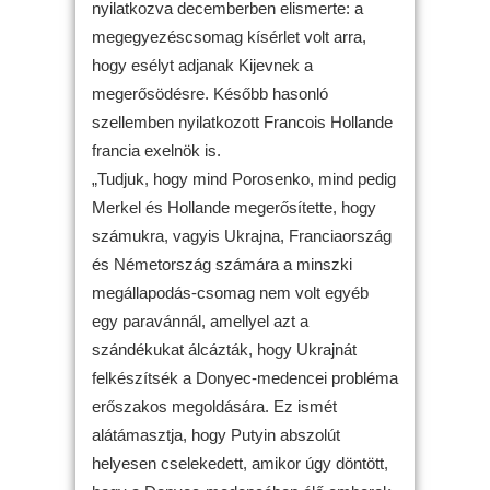
nyilatkozva decemberben elismerte: a
megegyezéscsomag kísérlet volt arra,
hogy esélyt adjanak Kijevnek a
megerősödésre. Később hasonló
szellemben nyilatkozott Francois Hollande
francia exelnök is.
„Tudjuk, hogy mind Porosenko, mind pedig
Merkel és Hollande megerősítette, hogy
számukra, vagyis Ukrajna, Franciaország
és Németország számára a minszki
megállapodás-csomag nem volt egyéb
egy paravánnál, amellyel azt a
szándékukat álcázták, hogy Ukrajnát
felkészítsék a Donyec-medencei probléma
erőszakos megoldására. Ez ismét
alátámasztja, hogy Putyin abszolút
helyesen cselekedett, amikor úgy döntött,