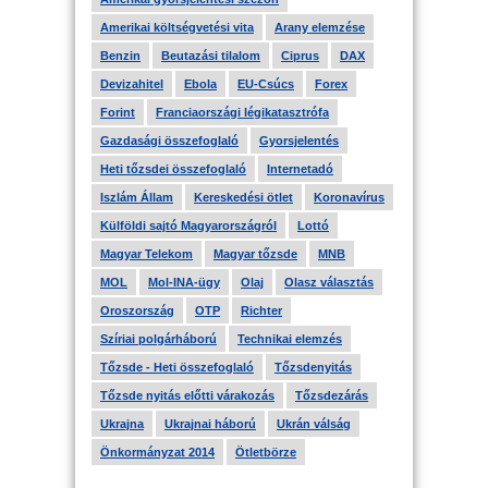
Amerikai költségvetési vita
Arany elemzése
Benzin
Beutazási tilalom
Ciprus
DAX
Devizahitel
Ebola
EU-Csúcs
Forex
Forint
Franciaországi légikatasztrófa
Gazdasági összefoglaló
Gyorsjelentés
Heti tőzsdei összefoglaló
Internetadó
Iszlám Állam
Kereskedési ötlet
Koronavírus
Külföldi sajtó Magyarországról
Lottó
Magyar Telekom
Magyar tőzsde
MNB
MOL
Mol-INA-ügy
Olaj
Olasz választás
Oroszország
OTP
Richter
Szíriai polgárháború
Technikai elemzés
Tőzsde - Heti összefoglaló
Tőzsdenyitás
Tőzsde nyitás előtti várakozás
Tőzsdezárás
Ukrajna
Ukrajnai háború
Ukrán válság
Önkormányzat 2014
Ötletbörze