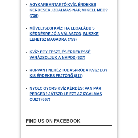
AGYKARBANTARTÓ KVÍZ: ÉRDEKES
KÉRDÉSEK, IZGALMAS NAP, MI KELL MÉG?
(736)
MŰVELTSÉGI KVÍZ: HA LEGALÁBB 5
KÉRDÉSRE JÓ A VÁLASZOD, BÜSZKE
LEHETSZ MAGADRA (759)
KVÍZ: EGY TESZT, ÉS ÉRDEKESSÉ
VARÁZSOLJUK A NAPOD (627)
ROPPANT NEHÉZ TUDÁSPRÓBA KVÍZ: EGY
KIS ÉRDEKES FEJTÖRŐ (811)
NYOLC GYORS KVÍZ KÉRDÉS: VAN PÁR
PERCED? JÁTSZD LE EZT AZ IZGALMAS
QUIZT (667)
FIND US ON FACEBOOK