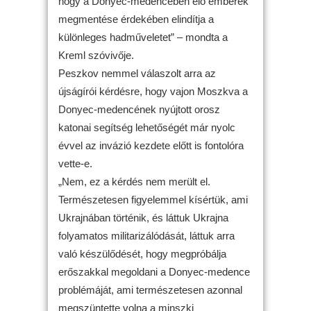
hogy a Donyec-medencében élő emberek
megmentése érdekében elindítja a
különleges hadműveletet” – mondta a
Kreml szóvivője.
Peszkov nemmel válaszolt arra az
újságírói kérdésre, hogy vajon Moszkva a
Donyec-medencének nyújtott orosz
katonai segítség lehetőségét már nyolc
évvel az invázió kezdete előtt is fontolóra
vette-e.
„Nem, ez a kérdés nem merült el.
Természetesen figyelemmel kísértük, ami
Ukrajnában történik, és láttuk Ukrajna
folyamatos militarizálódását, láttuk arra
való készülődését, hogy megpróbálja
erőszakkal megoldani a Donyec-medence
problémáját, ami természetesen azonnal
megszüntette volna a minszki