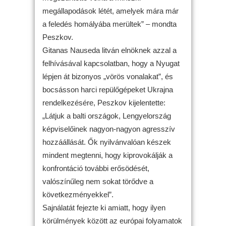
megállapodások létét, amelyek mára már
a feledés homályába merültek” – mondta
Peszkov.
Gitanas Nauseda litván elnöknek azzal a
felhívásával kapcsolatban, hogy a Nyugat
lépjen át bizonyos „vörös vonalakat”, és
bocsásson harci repülőgépeket Ukrajna
rendelkezésére, Peszkov kijelentette:
„Látjuk a balti országok, Lengyelország
képviselőinek nagyon-nagyon agresszív
hozzáállását. Ők nyilvánvalóan készek
mindent megtenni, hogy kiprovokálják a
konfrontáció további erősödését,
valószínűleg nem sokat törődve a
következményekkel”.
Sajnálatát fejezte ki amiatt, hogy ilyen
körülmények között az európai folyamatok