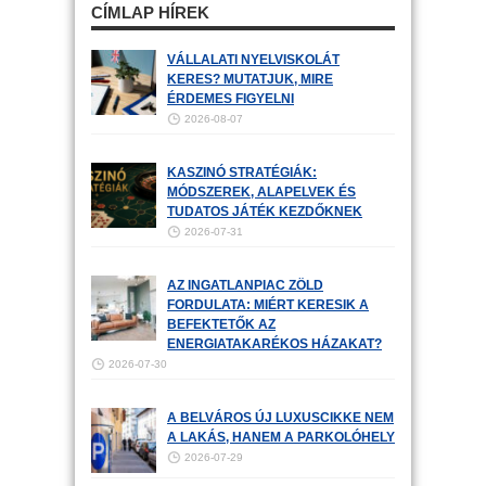
CÍMLAP HÍREK
VÁLLALATI NYELVISKOLÁT
KERES? MUTATJUK, MIRE
ÉRDEMES FIGYELNI
2026-08-07
KASZINÓ STRATÉGIÁK:
MÓDSZEREK, ALAPELVEK ÉS
TUDATOS JÁTÉK KEZDŐKNEK
2026-07-31
AZ INGATLANPIAC ZÖLD
FORDULATA: MIÉRT KERESIK A
BEFEKTETŐK AZ
ENERGIATAKARÉKOS HÁZAKAT?
2026-07-30
A BELVÁROS ÚJ LUXUSCIKKE NEM
A LAKÁS, HANEM A PARKOLÓHELY
2026-07-29