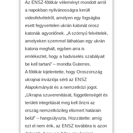
Az ENSZ-főtitkár véleményt mondott arról
a napokban nyilvánosságra került
videofelvételről, amelyen egy fogságba
esett fegyvertelen ukrán katonát orosz
katonák agyonlőnek. „A szörnyű felvételek,
amelyeken szemmel láthatóan egy ukrán
katona meghalt, egyben arra is
emlékeztet, hogy a hadviselés szabályait
be kell tartani” – mondta Guterres.
A főtitkár kijelentette, hogy Oroszország
ukrajnai inváziója sérti az ENSZ
Alapokmányát és a nemzetközi jogot.
„Ukrajna szuverenitását, függetlenségét és
területi integritását meg kell őrizni az
ország nemzetközileg elismert határain
belül” – hangsúlyozta. Hozzátette: amíg
ezt el nem érik, az ENSZ továbbra is azon