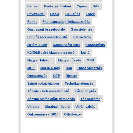
Benzin
Beutazási tilalom
Ciprus
DAX
Devizahitel
Ebola
EU-Csúcs
Forex
Forint
Franciaországi légikatasztrófa
Gazdasági összefoglaló
Gyorsjelentés
Heti tőzsdei összefoglaló
Internetadó
Iszlám Állam
Kereskedési ötlet
Koronavírus
Külföldi sajtó Magyarországról
Lottó
Magyar Telekom
Magyar tőzsde
MNB
MOL
Mol-INA-ügy
Olaj
Olasz választás
Oroszország
OTP
Richter
Szíriai polgárháború
Technikai elemzés
Tőzsde - Heti összefoglaló
Tőzsdenyitás
Tőzsde nyitás előtti várakozás
Tőzsdezárás
Ukrajna
Ukrajnai háború
Ukrán válság
Önkormányzat 2014
Ötletbörze