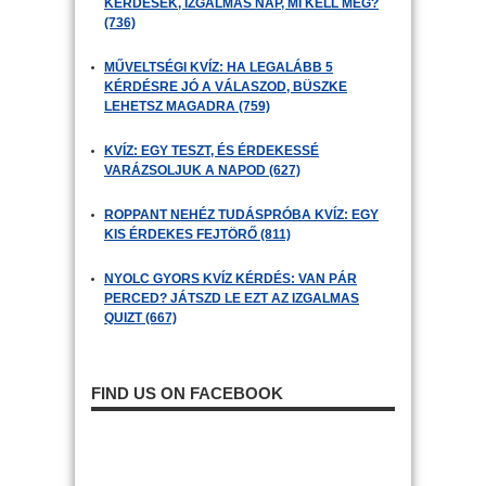
KÉRDÉSEK, IZGALMAS NAP, MI KELL MÉG?
(736)
MŰVELTSÉGI KVÍZ: HA LEGALÁBB 5
KÉRDÉSRE JÓ A VÁLASZOD, BÜSZKE
LEHETSZ MAGADRA (759)
KVÍZ: EGY TESZT, ÉS ÉRDEKESSÉ
VARÁZSOLJUK A NAPOD (627)
ROPPANT NEHÉZ TUDÁSPRÓBA KVÍZ: EGY
KIS ÉRDEKES FEJTÖRŐ (811)
NYOLC GYORS KVÍZ KÉRDÉS: VAN PÁR
PERCED? JÁTSZD LE EZT AZ IZGALMAS
QUIZT (667)
FIND US ON FACEBOOK