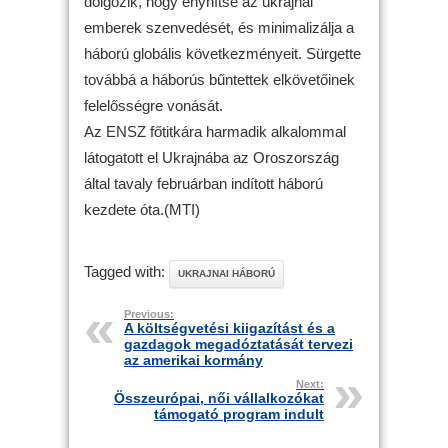
dolgozik, hogy enyhítse az ukrajnai
emberek szenvedését, és minimalizálja a
háború globális következményeit. Sürgette
továbbá a háborús bűntettek elkövetőinek
felelősségre vonását.
Az ENSZ főtitkára harmadik alkalommal
látogatott el Ukrajnába az Oroszország
által tavaly februárban indított háború
kezdete óta.(MTI)
Tagged with:
UKRAJNAI HÁBORÚ
Previous:
A költségvetési kiigazítást és a
gazdagok megadóztatását tervezi
az amerikai kormány
Next:
Összeurópai, női vállalkozókat
támogató program indult