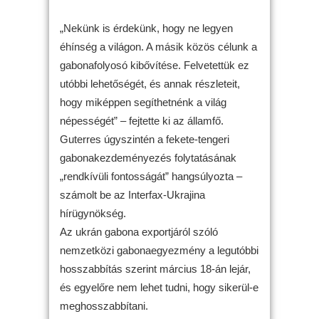
„Nekünk is érdekünk, hogy ne legyen
éhínség a világon. A másik közös célunk a
gabonafolyosó kibővítése. Felvetettük ez
utóbbi lehetőségét, és annak részleteit,
hogy miképpen segíthetnénk a világ
népességét” – fejtette ki az államfő.
Guterres úgyszintén a fekete-tengeri
gabonakezdeményezés folytatásának
„rendkívüli fontosságát” hangsúlyozta –
számolt be az Interfax-Ukrajina
hírügynökség.
Az ukrán gabona exportjáról szóló
nemzetközi gabonaegyezmény a legutóbbi
hosszabbítás szerint március 18-án lejár,
és egyelőre nem lehet tudni, hogy sikerül-e
meghosszabbítani.