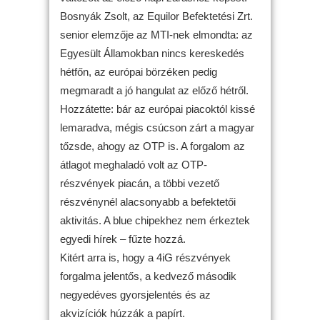
Bosnyák Zsolt, az Equilor Befektetési Zrt.
senior elemzője az MTI-nek elmondta: az
Egyesült Államokban nincs kereskedés
hétfőn, az európai börzéken pedig
megmaradt a jó hangulat az előző hétről.
Hozzátette: bár az európai piacoktól kissé
lemaradva, mégis csúcson zárt a magyar
tőzsde, ahogy az OTP is. A forgalom az
átlagot meghaladó volt az OTP-
részvények piacán, a többi vezető
részvénynél alacsonyabb a befektetői
aktivitás. A blue chipekhez nem érkeztek
egyedi hírek – fűzte hozzá.
Kitért arra is, hogy a 4iG részvények
forgalma jelentős, a kedvező második
negyedéves gyorsjelentés és az
akvizíciók húzzák a papírt.