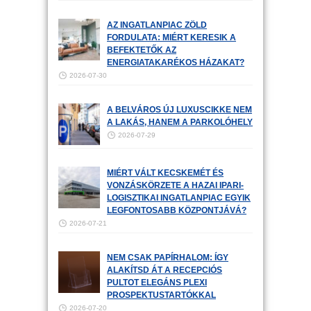
AZ INGATLANPIAC ZÖLD
FORDULATA: MIÉRT KERESIK A
BEFEKTETŐK AZ
ENERGIATAKARÉKOS HÁZAKAT?
2026-07-30
A BELVÁROS ÚJ LUXUSCIKKE NEM
A LAKÁS, HANEM A PARKOLÓHELY
2026-07-29
MIÉRT VÁLT KECSKEMÉT ÉS
VONZÁSKÖRZETE A HAZAI IPARI-
LOGISZTIKAI INGATLANPIAC EGYIK
LEGFONTOSABB KÖZPONTJÁVÁ?
2026-07-21
NEM CSAK PAPÍRHALOM: ÍGY
ALAKÍTSD ÁT A RECEPCIÓS
PULTOT ELEGÁNS PLEXI
PROSPEKTUSTARTÓKKAL
2026-07-20