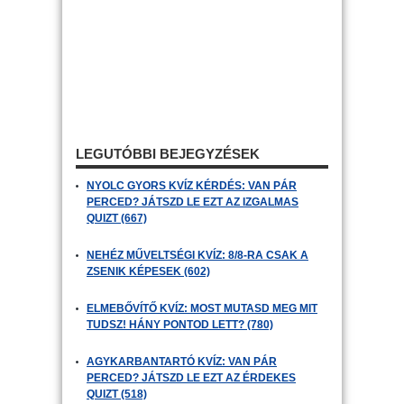
LEGUTÓBBI BEJEGYZÉSEK
NYOLC GYORS KVÍZ KÉRDÉS: VAN PÁR
PERCED? JÁTSZD LE EZT AZ IZGALMAS
QUIZT (667)
NEHÉZ MŰVELTSÉGI KVÍZ: 8/8-RA CSAK A
ZSENIK KÉPESEK (602)
ELMEBŐVÍTŐ KVÍZ: MOST MUTASD MEG MIT
TUDSZ! HÁNY PONTOD LETT? (780)
AGYKARBANTARTÓ KVÍZ: VAN PÁR
PERCED? JÁTSZD LE EZT AZ ÉRDEKES
QUIZT (518)