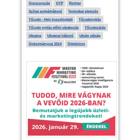
Oroszország
OTP
Richter
Szíriai polgárháború
Technikai elemzés
Tőzsde - Heti összefoglaló
Tőzsdenyitás
Tőzsde nyitás előtti várakozás
Tőzsdezárás
Ukrajna
Ukrajnai háború
Ukrán válság
Önkormányzat 2014
Ötletbörze