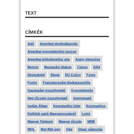
TEXT
CÍMKÉK
Adó
Amerikai elnökválasztás
Amerikai gyorsjelentési szezon
Amerikai költségvetési vita
Arany elemzése
Benzin
Beutazási tilalom
Ciprus
DAX
Devizahitel
Ebola
EU-Csúcs
Forex
Forint
Franciaországi légikatasztrófa
Gazdasági összefoglaló
Gyorsjelentés
Heti tőzsdei összefoglaló
Internetadó
Iszlám Állam
Kereskedési ötlet
Koronavírus
Külföldi sajtó Magyarországról
Lottó
Magyar Telekom
Magyar tőzsde
MNB
MOL
Mol-INA-ügy
Olaj
Olasz választás