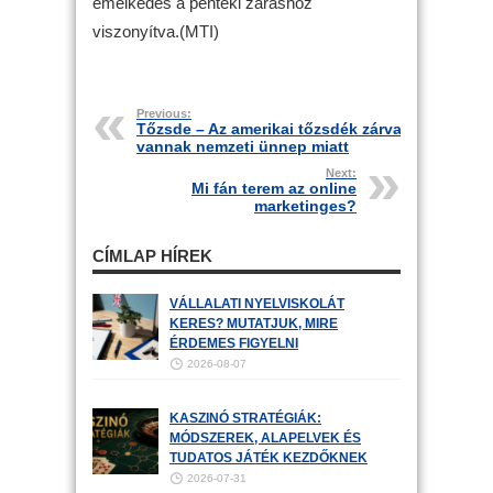
emelkedés a pénteki záráshoz
viszonyítva.(MTI)
Previous:
Tőzsde – Az amerikai tőzsdék zárva
vannak nemzeti ünnep miatt
Next:
Mi fán terem az online
marketinges?
CÍMLAP HÍREK
VÁLLALATI NYELVISKOLÁT
KERES? MUTATJUK, MIRE
ÉRDEMES FIGYELNI
2026-08-07
KASZINÓ STRATÉGIÁK:
MÓDSZEREK, ALAPELVEK ÉS
TUDATOS JÁTÉK KEZDŐKNEK
2026-07-31