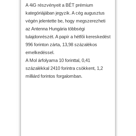
A 4iG részvényeit a BÉT prémium
kategóriájában jegyzik. A cég augusztus
végén jelentette be, hogy megszerezheti
az Antenna Hungária többségi
tulajdonrészét. A papír a hétfői kereskedést
996 forinton zárta, 13,98 százalékos
emelkedéssel.
A Mol árfolyama 10 forinttal, 0,41
százalékkal 2410 forintra csökkent, 1,2
milliárd forintos forgalomban.