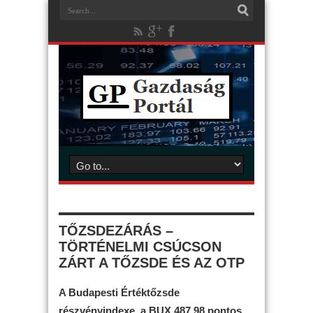
TŐZSDEZÁRÁS –
TÖRTÉNELMI CSÚCSON
ZÁRT A TŐZSDE ÉS AZ OTP
A Budapesti Értéktőzsde
részvényindexe, a BUX 487,98 pontos,