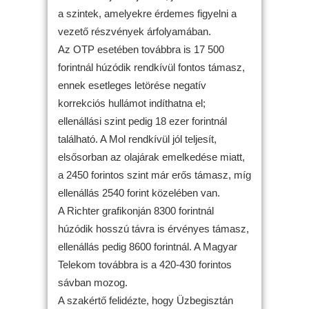
a szintek, amelyekre érdemes figyelni a
vezető részvények árfolyamában.
Az OTP esetében továbbra is 17 500
forintnál húzódik rendkívül fontos támasz,
ennek esetleges letörése negatív
korrekciós hullámot indíthatna el;
ellenállási szint pedig 18 ezer forintnál
található. A Mol rendkívül jól teljesít,
elsősorban az olajárak emelkedése miatt,
a 2450 forintos szint már erős támasz, míg
ellenállás 2540 forint közelében van.
A Richter grafikonján 8300 forintnál
húzódik hosszú távra is érvényes támasz,
ellenállás pedig 8600 forintnál. A Magyar
Telekom továbbra is a 420-430 forintos
sávban mozog.
A szakértő felidézte, hogy Üzbegisztán