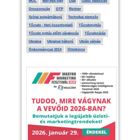
MOL
Mol-INA-ügy
Olaj
Olasz választás
Oroszország
OTP
Richter
Szíriai polgárháború
Technikai elemzés
Tőzsde - Heti összefoglaló
Tőzsdenyitás
Tőzsde nyitás előtti várakozás
Tőzsdezárás
Ukrajna
Ukrajnai háború
Ukrán válság
Önkormányzat 2014
Ötletbörze