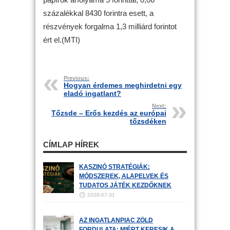
százalékkal 8430 forintra esett, a
részvények forgalma 1,3 milliárd forintot
ért el.(MTI)
Previous:
Hogyan érdemes meghirdetni egy
eladó ingatlant?
Next:
Tőzsde – Erős kezdés az európai
tőzsdéken
CÍMLAP HÍREK
KASZINÓ STRATÉGIÁK:
MÓDSZEREK, ALAPELVEK ÉS
TUDATOS JÁTÉK KEZDŐKNEK
2026-07-31
AZ INGATLANPIAC ZÖLD
FORDULATA: MIÉRT KERESIK A