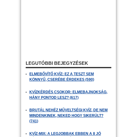
LEGUTÓBBI BEJEGYZÉSEK
ELMEBŐVÍTŐ KVÍZ: EZ A TESZT SEM
KÖNNYŰ, CSERÉBE ÉRDEKES (590)
KVÍZKÉRDÉS CSOKOR: ELMEBAJNOKSÁG,
HÁNY PONTOD LESZ? (617)
BRUTÁL NEHÉZ MŰVELTSÉGI KVÍZ, DE NEM
MINDENKINEK, NEKED HOGY SIKERÜLT?
(741)
KVÍZ-MIX: A LEGJOBBAK EBBEN A 8 JÓ