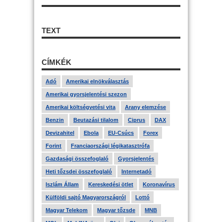
TEXT
CÍMKÉK
Adó
Amerikai elnökválasztás
Amerikai gyorsjelentési szezon
Amerikai költségvetési vita
Arany elemzése
Benzin
Beutazási tilalom
Ciprus
DAX
Devizahitel
Ebola
EU-Csúcs
Forex
Forint
Franciaországi légikatasztrófa
Gazdasági összefoglaló
Gyorsjelentés
Heti tőzsdei összefoglaló
Internetadó
Iszlám Állam
Kereskedési ötlet
Koronavírus
Külföldi sajtó Magyarországról
Lottó
Magyar Telekom
Magyar tőzsde
MNB