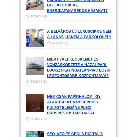
BEFEKTETŐK AZ
ENERGIATAKARÉKOS HÁZAKAT?
2026-07-30
A BELVÁROS ÚJ LUXUSCIKKE NEM
A LAKÁS, HANEM A PARKOLÓHELY
2026-07-29
MIÉRT VÁLT KECSKEMÉT ÉS
VONZÁSKÖRZETE A HAZAI IPARI-
LOGISZTIKAI INGATLANPIAC EGYIK
LEGFONTOSABB KÖZPONTJÁVÁ?
2026-07-21
NEM CSAK PAPÍRHALOM: ÍGY
ALAKÍTSD ÁT A RECEPCIÓS
PULTOT ELEGÁNS PLEXI
PROSPEKTUSTARTÓKKAL
2026-07-20
SEO, AEO ÉS GEO: A DIGITÁLIS