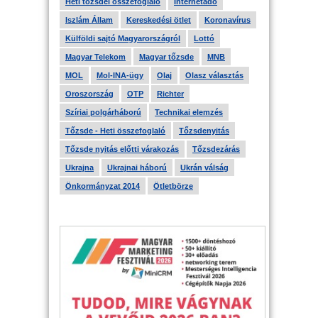
Heti tőzsdei összefoglaló
Internetadó
Iszlám Állam
Kereskedési ötlet
Koronavírus
Külföldi sajtó Magyarországról
Lottó
Magyar Telekom
Magyar tőzsde
MNB
MOL
Mol-INA-ügy
Olaj
Olasz választás
Oroszország
OTP
Richter
Szíriai polgárháború
Technikai elemzés
Tőzsde - Heti összefoglaló
Tőzsdenyitás
Tőzsde nyitás előtti várakozás
Tőzsdezárás
Ukrajna
Ukrajnai háború
Ukrán válság
Önkormányzat 2014
Ötletbörze