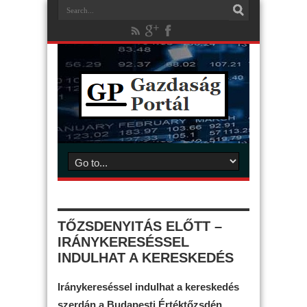
TŐZSDENYITÁS ELŐTT –
IRÁNYKERESÉSSEL
INDULHAT A KERESKEDÉS
Iránykereséssel indulhat a kereskedés
szerdán a Budapesti Értéktőzsdén