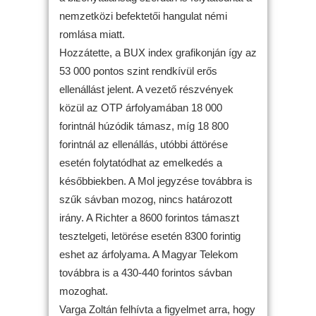
nemzetközi befektetői hangulat némi
romlása miatt.
Hozzátette, a BUX index grafikonján így az
53 000 pontos szint rendkívül erős
ellenállást jelent. A vezető részvények
közül az OTP árfolyamában 18 000
forintnál húzódik támasz, míg 18 800
forintnál az ellenállás, utóbbi áttörése
esetén folytatódhat az emelkedés a
későbbiekben. A Mol jegyzése továbbra is
szűk sávban mozog, nincs határozott
irány. A Richter a 8600 forintos támaszt
tesztelgeti, letörése esetén 8300 forintig
eshet az árfolyama. A Magyar Telekom
továbbra is a 430-440 forintos sávban
mozoghat.
Varga Zoltán felhívta a figyelmet arra, hogy