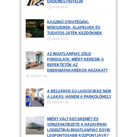
ÉRDEMES FIGYELNI
2026-08-07
KASZINÓ STRATÉGIÁK:
MÓDSZEREK, ALAPELVEK ÉS
TUDATOS JÁTÉK KEZDŐKNEK
2026-07-31
AZ INGATLANPIAC ZÖLD
FORDULATA: MIÉRT KERESIK A
BEFEKTETŐK AZ
ENERGIATAKARÉKOS HÁZAKAT?
2026-07-30
A BELVÁROS ÚJ LUXUSCIKKE NEM
A LAKÁS, HANEM A PARKOLÓHELY
2026-07-29
MIÉRT VÁLT KECSKEMÉT ÉS
VONZÁSKÖRZETE A HAZAI IPARI-
LOGISZTIKAI INGATLANPIAC EGYIK
LEGFONTOSABB KÖZPONTJÁVÁ?