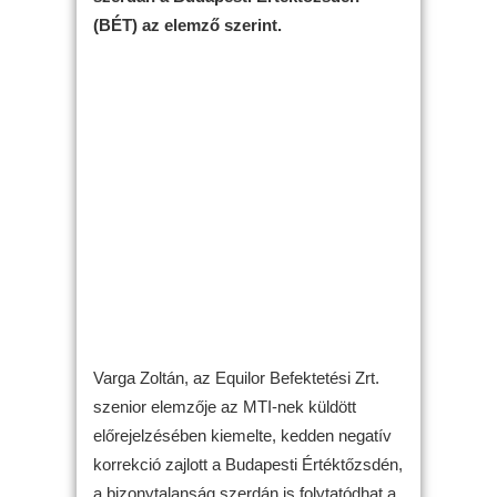
(BÉT) az elemző szerint.
Varga Zoltán, az Equilor Befektetési Zrt.
szenior elemzője az MTI-nek küldött
előrejelzésében kiemelte, kedden negatív
korrekció zajlott a Budapesti Értéktőzsdén,
a bizonytalanság szerdán is folytatódhat a