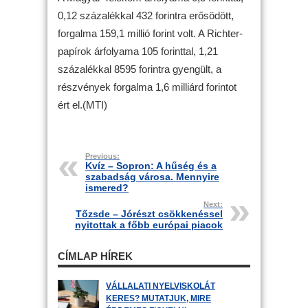
0,12 százalékkal 432 forintra erősödött,
forgalma 159,1 millió forint volt. A Richter-
papírok árfolyama 105 forinttal, 1,21
százalékkal 8595 forintra gyengült, a
részvények forgalma 1,6 milliárd forintot
ért el.(MTI)
Previous:
Kvíz – Sopron: A hűség és a
szabadság városa. Mennyire
ismered?
Next:
Tőzsde – Jórészt csökkenéssel
nyitottak a főbb európai piacok
CÍMLAP HÍREK
VÁLLALATI NYELVISKOLÁT
KERES? MUTATJUK, MIRE