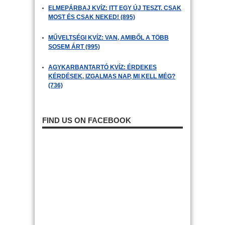
ELMEPÁRBAJ KVÍZ: ITT EGY ÚJ TESZT. CSAK
MOST ÉS CSAK NEKED! (895)
MŰVELTSÉGI KVÍZ: VAN, AMIBŐL A TÖBB
SOSEM ÁRT (995)
AGYKARBANTARTÓ KVÍZ: ÉRDEKES
KÉRDÉSEK, IZGALMAS NAP, MI KELL MÉG?
(736)
FIND US ON FACEBOOK