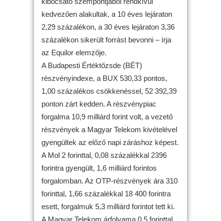
kibocsátó szempontjából rendkívül
kedvezően alakultak, a 10 éves lejáraton
2,29 százalékon, a 30 éves lejáraton 3,36
százalékon sikerült forrást bevonni – írja
az Equilor elemzője.
A Budapesti Értéktőzsde (BÉT)
részvényindexe, a BUX 530,33 pontos,
1,00 százalékos csökkenéssel, 52 392,39
ponton zárt kedden. A részvénypiac
forgalma 10,9 milliárd forint volt, a vezető
részvények a Magyar Telekom kivételével
gyengültek az előző napi záráshoz képest.
A Mol 2 forinttal, 0,08 százalékkal 2396
forintra gyengült, 1,6 milliárd forintos
forgalomban. Az OTP-részvények ára 310
forinttal, 1,66 százalékkal 18 400 forintra
esett, forgalmuk 5,3 milliárd forintot tett ki.
A Magyar Telekom árfolyama 0,5 forinttal,