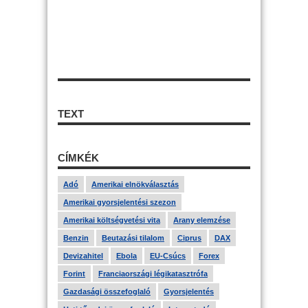
TEXT
CÍMKÉK
Adó
Amerikai elnökválasztás
Amerikai gyorsjelentési szezon
Amerikai költségvetési vita
Arany elemzése
Benzin
Beutazási tilalom
Ciprus
DAX
Devizahitel
Ebola
EU-Csúcs
Forex
Forint
Franciaországi légikatasztrófa
Gazdasági összefoglaló
Gyorsjelentés