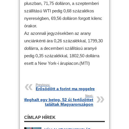
pluszban, 71,75 dolláron, a szeptemberi
szállítású WTI pedig 0,68 százalékos
nyereségben, 69,56 dolláron forgott kilenc
órakor.
Az azonnali jegyzésekben az arany
unciánkénti ára 0,26 százalékkal, 1799,30
dollárra, a decemberi szállítású aranyé
pedig 0,35 százalékkal, 1802,50 dollárra
esett a New York-i árupiacon.(MTI)
Previous:
Erősödött a forint ma reggelre
Next:
Meghalt egy beteg, 52 új fertőzöttet
találtak Magyarországon
CÍMLAP HÍREK