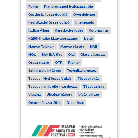
Forint
Franciaországi légikatasztrófa
Gazdasági összefoglaló
Gyorsjelentés
Heti tőzsdei összefoglaló
Internetadó
Iszlám Állam
Kereskedési ötlet
Koronavírus
Külföldi sajtó Magyarországról
Lottó
Magyar Telekom
Magyar tőzsde
MNB
MOL
Mol-INA-ügy
Olaj
Olasz választás
Oroszország
OTP
Richter
Szíriai polgárháború
Technikai elemzés
Tőzsde - Heti összefoglaló
Tőzsdenyitás
Tőzsde nyitás előtti várakozás
Tőzsdezárás
Ukrajna
Ukrajnai háború
Ukrán válság
Önkormányzat 2014
Ötletbörze