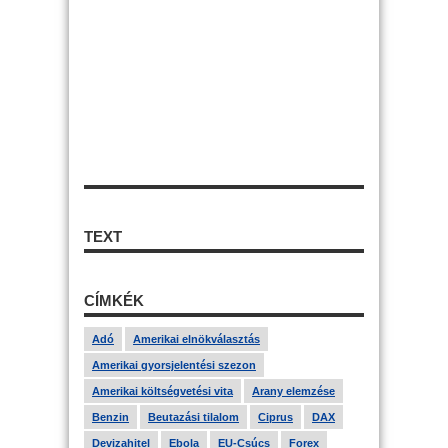
TEXT
CÍMKÉK
Adó
Amerikai elnökválasztás
Amerikai gyorsjelentési szezon
Amerikai költségvetési vita
Arany elemzése
Benzin
Beutazási tilalom
Ciprus
DAX
Devizahitel
Ebola
EU-Csúcs
Forex