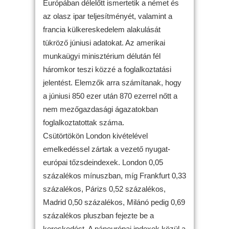
Európában délelőtt ismertetik a német és
az olasz ipar teljesítményét, valamint a
francia külkereskedelem alakulását
tükröző júniusi adatokat. Az amerikai
munkaügyi minisztérium délután fél
háromkor teszi közzé a foglalkoztatási
jelentést. Elemzők arra számítanak, hogy
a júniusi 850 ezer után 870 ezerrel nőtt a
nem mezőgazdasági ágazatokban
foglalkoztatottak száma.
Csütörtökön London kivételével
emelkedéssel zártak a vezető nyugat-
európai tőzsdeindexek. London 0,05
százalékos mínuszban, míg Frankfurt 0,33
százalékos, Párizs 0,52 százalékos,
Madrid 0,50 százalékos, Milánó pedig 0,69
százalékos pluszban fejezte be a
kereskedést. A páneurópai indexek közül a