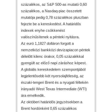
százalékos, az S&P 500-as mutató 0,60
százalékos, a Nasdaq-piac összetett
mutatója pedig 0,78 százalékos pluszban
fejezte be a kereskedést. A határidős
indexek enyhe csökkenést
valószínűsítenek a pénteki nyitásra.
Az euró 1,1827 dolláron forgott a
nemzetközi bankközi devizapiacon péntek
délelőtt kilenc órakor, 0,05 százalékkal
gyengült az előző napi záráshoz képest.
A globális kereskedelem szempontjából
legjelentősebb két nyersolajféleség, az
északi-tengeri Brent és a nyugati féltekén
irányadó West Texas Intermediate (WTI)
ára emelkedik.
Az októberi határidős jegyzésekben a
Brent hordónként 0,65 százalékos