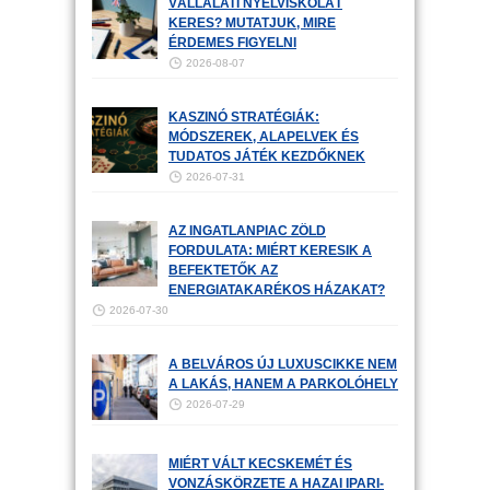
VÁLLALATI NYELVISKOLÁT
KERES? MUTATJUK, MIRE
ÉRDEMES FIGYELNI
2026-08-07
KASZINÓ STRATÉGIÁK:
MÓDSZEREK, ALAPELVEK ÉS
TUDATOS JÁTÉK KEZDŐKNEK
2026-07-31
AZ INGATLANPIAC ZÖLD
FORDULATA: MIÉRT KERESIK A
BEFEKTETŐK AZ
ENERGIATAKARÉKOS HÁZAKAT?
2026-07-30
A BELVÁROS ÚJ LUXUSCIKKE NEM
A LAKÁS, HANEM A PARKOLÓHELY
2026-07-29
MIÉRT VÁLT KECSKEMÉT ÉS
VONZÁSKÖRZETE A HAZAI IPARI-