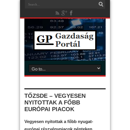
TŐZSDE – VEGYESEN
NYITOTTAK A FŐBB
EURÓPAI PIACOK
Vegyesen nyitottak a főbb nyugat-
európai részvénypiacok pénteken.