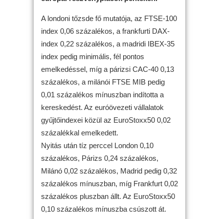
A londoni tőzsde fő mutatója, az FTSE-100
index 0,06 százalékos, a frankfurti DAX-
index 0,22 százalékos, a madridi IBEX-35
index pedig minimális, fél pontos
emelkedéssel, míg a párizsi CAC-40 0,13
százalékos, a milánói FTSE MIB pedig
0,01 százalékos mínuszban indította a
kereskedést. Az euróövezeti vállalatok
gyűjtőindexei közül az EuroStoxx50 0,02
százalékkal emelkedett.
Nyitás után tíz perccel London 0,10
százalékos, Párizs 0,24 százalékos,
Milánó 0,02 százalékos, Madrid pedig 0,32
százalékos mínuszban, míg Frankfurt 0,02
százalékos pluszban állt. Az EuroStoxx50
0,10 százalékos mínuszba csúszott át.