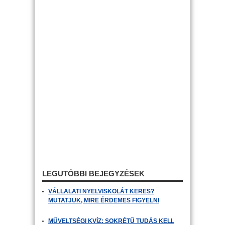
LEGUTÓBBI BEJEGYZÉSEK
VÁLLALATI NYELVISKOLÁT KERES?
MUTATJUK, MIRE ÉRDEMES FIGYELNI
MŰVELTSÉGI KVÍZ: SOKRÉTŰ TUDÁS KELL