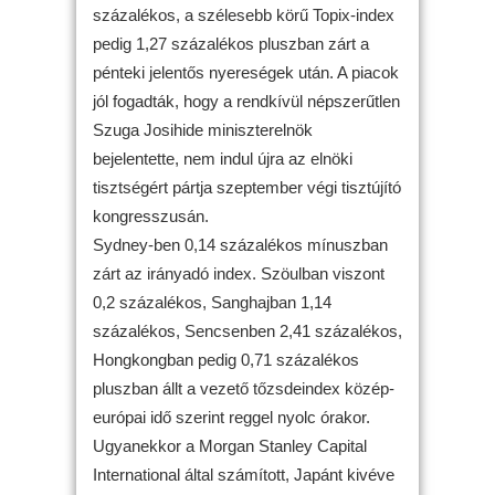
százalékos, a szélesebb körű Topix-index
pedig 1,27 százalékos pluszban zárt a
pénteki jelentős nyereségek után. A piacok
jól fogadták, hogy a rendkívül népszerűtlen
Szuga Josihide miniszterelnök
bejelentette, nem indul újra az elnöki
tisztségért pártja szeptember végi tisztújító
kongresszusán.
Sydney-ben 0,14 százalékos mínuszban
zárt az irányadó index. Szöulban viszont
0,2 százalékos, Sanghajban 1,14
százalékos, Sencsenben 2,41 százalékos,
Hongkongban pedig 0,71 százalékos
pluszban állt a vezető tőzsdeindex közép-
európai idő szerint reggel nyolc órakor.
Ugyanekkor a Morgan Stanley Capital
International által számított, Japánt kivéve