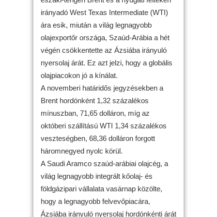
irányadó West Texas Intermediate (WTI)
ára esik, miután a világ legnagyobb
olajexportőr országa, Szaúd-Arábia a hét
végén csökkentette az Ázsiába irányuló
nyersolaj árát. Ez azt jelzi, hogy a globális
olajpiacokon jó a kínálat.
A novemberi határidős jegyzésekben a
Brent hordónként 1,32 százalékos
mínuszban, 71,65 dolláron, míg az
októberi szállítású WTI 1,34 százalékos
veszteségben, 68,36 dolláron forgott
háromnegyed nyolc körül.
A Saudi Aramco szaúd-arábiai olajcég, a
világ legnagyobb integrált kőolaj- és
földgázipari vállalata vasárnap közölte,
hogy a legnagyobb felvevőpiacára,
Ázsiába irányuló nyersolaj hordónkénti árát