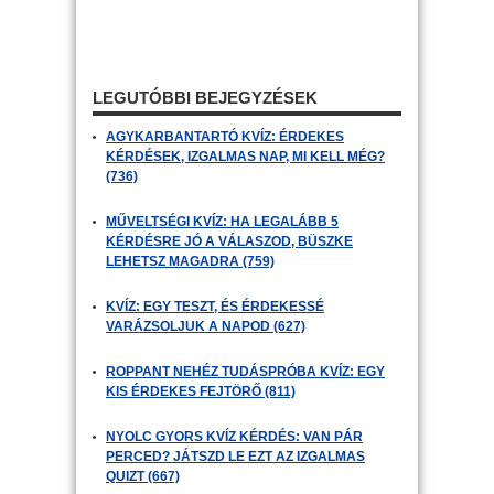
LEGUTÓBBI BEJEGYZÉSEK
AGYKARBANTARTÓ KVÍZ: ÉRDEKES
KÉRDÉSEK, IZGALMAS NAP, MI KELL MÉG?
(736)
MŰVELTSÉGI KVÍZ: HA LEGALÁBB 5
KÉRDÉSRE JÓ A VÁLASZOD, BÜSZKE
LEHETSZ MAGADRA (759)
KVÍZ: EGY TESZT, ÉS ÉRDEKESSÉ
VARÁZSOLJUK A NAPOD (627)
ROPPANT NEHÉZ TUDÁSPRÓBA KVÍZ: EGY
KIS ÉRDEKES FEJTÖRŐ (811)
NYOLC GYORS KVÍZ KÉRDÉS: VAN PÁR
PERCED? JÁTSZD LE EZT AZ IZGALMAS
QUIZT (667)