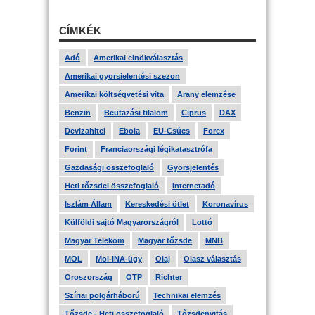
CÍMKÉK
Adó
Amerikai elnökválasztás
Amerikai gyorsjelentési szezon
Amerikai költségvetési vita
Arany elemzése
Benzin
Beutazási tilalom
Ciprus
DAX
Devizahitel
Ebola
EU-Csúcs
Forex
Forint
Franciaországi légikatasztrófa
Gazdasági összefoglaló
Gyorsjelentés
Heti tőzsdei összefoglaló
Internetadó
Iszlám Állam
Kereskedési ötlet
Koronavírus
Külföldi sajtó Magyarországról
Lottó
Magyar Telekom
Magyar tőzsde
MNB
MOL
Mol-INA-ügy
Olaj
Olasz választás
Oroszország
OTP
Richter
Szíriai polgárháború
Technikai elemzés
Tőzsde - Heti összefoglaló
Tőzsdenyitás