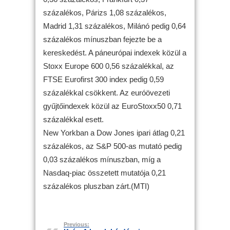
százalékos, Párizs 1,08 százalékos,
Madrid 1,31 százalékos, Milánó pedig 0,64
százalékos mínuszban fejezte be a
kereskedést. A páneurópai indexek közül a
Stoxx Europe 600 0,56 százalékkal, az
FTSE Eurofirst 300 index pedig 0,59
százalékkal csökkent. Az euróövezeti
gyűjtőindexek közül az EuroStoxx50 0,71
százalékkal esett.
New Yorkban a Dow Jones ipari átlag 0,21
százalékos, az S&P 500-as mutató pedig
0,03 százalékos mínuszban, míg a
Nasdaq-piac összetett mutatója 0,21
százalékos pluszban zárt.(MTI)
Previous: