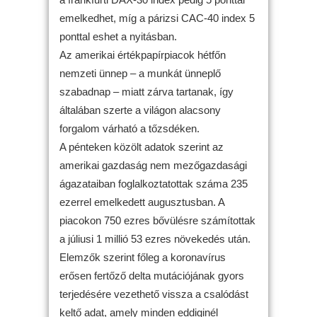
emelkedhet, míg a párizsi CAC-40 index 5
ponttal eshet a nyitásban.
Az amerikai értékpapírpiacok hétfőn
nemzeti ünnep – a munkát ünneplő
szabadnap – miatt zárva tartanak, így
általában szerte a világon alacsony
forgalom várható a tőzsdéken.
A pénteken közölt adatok szerint az
amerikai gazdaság nem mezőgazdasági
ágazataiban foglalkoztatottak száma 235
ezerrel emelkedett augusztusban. A
piacokon 750 ezres bővülésre számítottak
a júliusi 1 millió 53 ezres növekedés után.
Elemzők szerint főleg a koronavírus
erősen fertőző delta mutációjának gyors
terjedésére vezethető vissza a csalódást
keltő adat, amely minden eddiginél