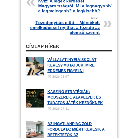
Kvíz: A legek kérdései
Magyarországról. Mi a legnagyobb?
a legmelegebb? a legkisebb?
Next:
Tőzsdenyitás előtt – Mérsékelt
emelkedéssel nyithat a tőzsde az
elemző szerint
CÍMLAP HÍREK
VÁLLALATI NYELVISKOLÁT
KERES? MUTATJUK, MIRE
ÉRDEMES FIGYELNI
2026-08-07
KASZINÓ STRATÉGIÁK:
MÓDSZEREK, ALAPELVEK ÉS
TUDATOS JÁTÉK KEZDŐKNEK
2026-07-31
AZ INGATLANPIAC ZÖLD
FORDULATA: MIÉRT KERESIK A
BEFEKTETŐK AZ