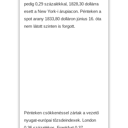
pedig 0,29 százalékkal, 1828,30 dollárra
esett a New York-i árupiacon. Pénteken a
spot arany 1833,80 dolláron június 16. óta
nem látott szinten is forgott.
Pénteken csökkenéssel zártak a vezető
nyugat-európai tőzsdeindexek. London
0,36 százalékos, Frankfurt 0,37