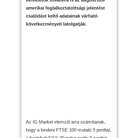
amerikai foglalkoztatottsági jelentést
csalódást keltő adatainak várható
következményeit latolgatják.
Az IG Market elemzői arra számítanak,
hogy a londoni FTSE 100 mutató 9 ponttal,
a frankfurti DAX-30 index pedig 5 ponttal