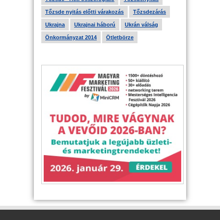
Tőzsde nyitás előtti várakozás
Tőzsdezárás
Ukrajna
Ukrajnai háború
Ukrán válság
Önkormányzat 2014
Ötletbörze