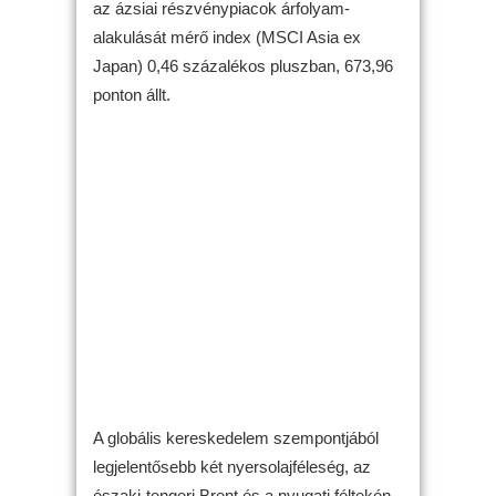
az ázsiai részvénypiacok árfolyam-
alakulását mérő index (MSCI Asia ex
Japan) 0,46 százalékos pluszban, 673,96
ponton állt.
A globális kereskedelem szempontjából
legjelentősebb két nyersolajféleség, az
északi-tengeri Brent és a nyugati féltekén