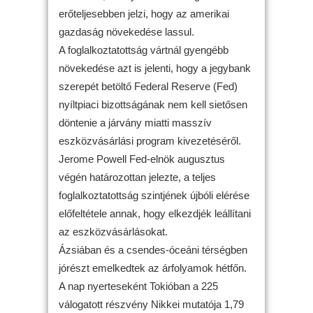
erőteljesebben jelzi, hogy az amerikai
gazdaság növekedése lassul.
A foglalkoztatottság vártnál gyengébb
növekedése azt is jelenti, hogy a jegybank
szerepét betöltő Federal Reserve (Fed)
nyíltpiaci bizottságának nem kell sietősen
döntenie a járvány miatti masszív
eszközvásárlási program kivezetéséről.
Jerome Powell Fed-elnök augusztus
végén határozottan jelezte, a teljes
foglalkoztatottság szintjének újbóli elérése
előfeltétele annak, hogy elkezdjék leállítani
az eszközvásárlásokat.
Ázsiában és a csendes-óceáni térségben
jórészt emelkedtek az árfolyamok hétfőn.
A nap nyerteseként Tokióban a 225
válogatott részvény Nikkei mutatója 1,79