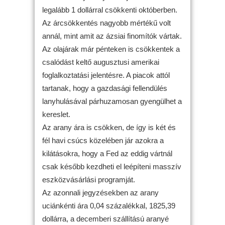
legalább 1 dollárral csökkenti októberben.
Az árcsökkentés nagyobb mértékű volt
annál, mint amit az ázsiai finomítók vártak.
Az olajárak már pénteken is csökkentek a
csalódást keltő augusztusi amerikai
foglalkoztatási jelentésre. A piacok attól
tartanak, hogy a gazdasági fellendülés
lanyhulásával párhuzamosan gyengülhet a
kereslet.
Az arany ára is csökken, de így is két és
fél havi csúcs közelében jár azokra a
kilátásokra, hogy a Fed az eddig vártnál
csak később kezdheti el leépíteni masszív
eszközvásárlási programját.
Az azonnali jegyzésekben az arany
uciánkénti ára 0,04 százalékkal, 1825,39
dollárra, a decemberi szállítású aranyé