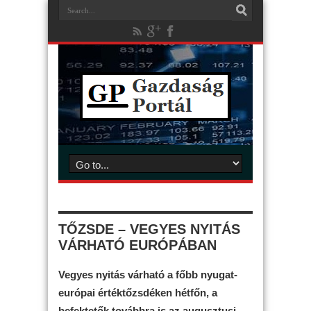
TŐZSDE – VEGYES NYITÁS
VÁRHATÓ EURÓPÁBAN
Vegyes nyitás várható a főbb nyugat-
európai értéktőzsdéken hétfőn, a
befektetők továbbra is az augusztusi