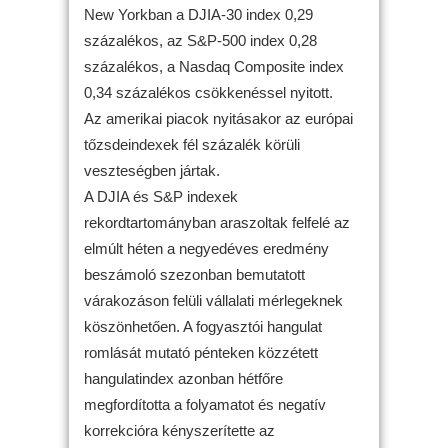
New Yorkban a DJIA-30 index 0,29
százalékos, az S&P-500 index 0,28
százalékos, a Nasdaq Composite index
0,34 százalékos csökkenéssel nyitott.
Az amerikai piacok nyitásakor az európai
tőzsdeindexek fél százalék körüli
veszteségben jártak.
A DJIA és S&P indexek
rekordtartományban araszoltak felfelé az
elmúlt héten a negyedéves eredmény
beszámoló szezonban bemutatott
várakozáson felüli vállalati mérlegeknek
köszönhetően. A fogyasztói hangulat
romlását mutató pénteken közzétett
hangulatindex azonban hétfőre
megfordította a folyamatot és negatív
korrekcióra kényszerítette az