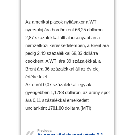
Az amerikai piacok nyitásakor a WTI
nyersolaj ára hordónként 66,25 dolláron
2,87 százalékkal állt alacsonyabban a
nemzetközi kereskedelemben, a Brent ára
pedig 2,49 százalékkal 68,83 dollárra
csökkent. A WTI ára 39 százalékkal, a
Brent ára 36 százalékkal áll az év eleji
értéke felet.
Az eurót 0,07 százalékkal jegyzik
gyengébben 1,1783 dolláron, az arany spot
ára 0,11 százalékkal emelkedett
unciánként 1781,80 dollárra.(MTI)
Previous:
Az orosz kőolajexport vámja 3,2