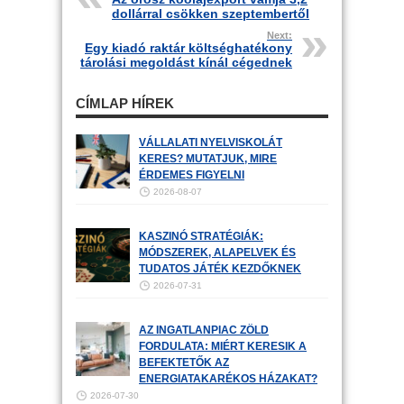
dollárral csökken szeptembertől
Next:
Egy kiadó raktár költséghatékony
tárolási megoldást kínál cégednek
CÍMLAP HÍREK
VÁLLALATI NYELVISKOLÁT
KERES? MUTATJUK, MIRE
ÉRDEMES FIGYELNI
2026-08-07
KASZINÓ STRATÉGIÁK:
MÓDSZEREK, ALAPELVEK ÉS
TUDATOS JÁTÉK KEZDŐKNEK
2026-07-31
AZ INGATLANPIAC ZÖLD
FORDULATA: MIÉRT KERESIK A
BEFEKTETŐK AZ
ENERGIATAKARÉKOS HÁZAKAT?
2026-07-30