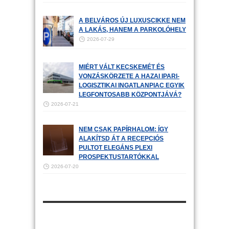
A BELVÁROS ÚJ LUXUSCIKKE NEM
A LAKÁS, HANEM A PARKOLÓHELY
2026-07-29
MIÉRT VÁLT KECSKEMÉT ÉS
VONZÁSKÖRZETE A HAZAI IPARI-
LOGISZTIKAI INGATLANPIAC EGYIK
LEGFONTOSABB KÖZPONTJÁVÁ?
2026-07-21
NEM CSAK PAPÍRHALOM: ÍGY
ALAKÍTSD ÁT A RECEPCIÓS
PULTOT ELEGÁNS PLEXI
PROSPEKTUSTARTÓKKAL
2026-07-20