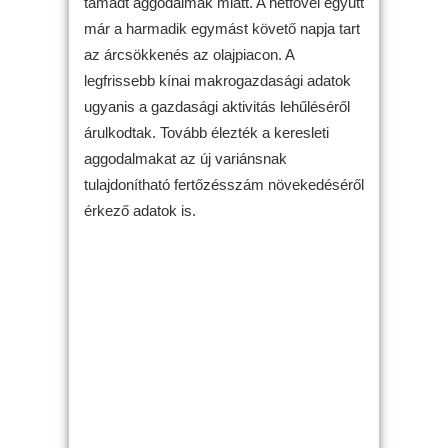
támadt aggodalmak miatt. A hétfővel együtt
már a harmadik egymást követő napja tart
az árcsökkenés az olajpiacon. A
legfrissebb kínai makrogazdasági adatok
ugyanis a gazdasági aktivitás lehűléséről
árulkodtak. Tovább élezték a keresleti
aggodalmakat az új variánsnak
tulajdonítható fertőzésszám növekedéséről
érkező adatok is.