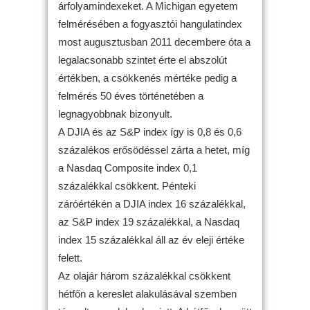
árfolyamindexeket. A Michigan egyetem
felmérésében a fogyasztói hangulatindex
most augusztusban 2011 decembere óta a
legalacsonabb szintet érte el abszolút
értékben, a csökkenés mértéke pedig a
felmérés 50 éves történetében a
legnagyobbnak bizonyult.
A DJIA és az S&P index így is 0,8 és 0,6
százalékos erősödéssel zárta a hetet, míg
a Nasdaq Composite index 0,1
százalékkal csökkent. Pénteki
záróértékén a DJIA index 16 százalékkal,
az S&P index 19 százalékkal, a Nasdaq
index 15 százalékkal áll az év eleji értéke
felett.
Az olajár három százalékkal csökkent
hétfőn a kereslet alakulásával szemben