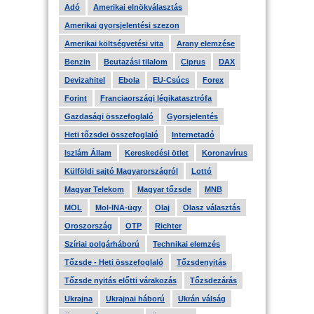
Adó
Amerikai elnökválasztás
Amerikai gyorsjelentési szezon
Amerikai költségvetési vita
Arany elemzése
Benzin
Beutazási tilalom
Ciprus
DAX
Devizahitel
Ebola
EU-Csúcs
Forex
Forint
Franciaországi légikatasztrófa
Gazdasági összefoglaló
Gyorsjelentés
Heti tőzsdei összefoglaló
Internetadó
Iszlám Állam
Kereskedési ötlet
Koronavírus
Külföldi sajtó Magyarországról
Lottó
Magyar Telekom
Magyar tőzsde
MNB
MOL
Mol-INA-ügy
Olaj
Olasz választás
Oroszország
OTP
Richter
Szíriai polgárháború
Technikai elemzés
Tőzsde - Heti összefoglaló
Tőzsdenyitás
Tőzsde nyitás előtti várakozás
Tőzsdezárás
Ukrajna
Ukrajnai háború
Ukrán válság