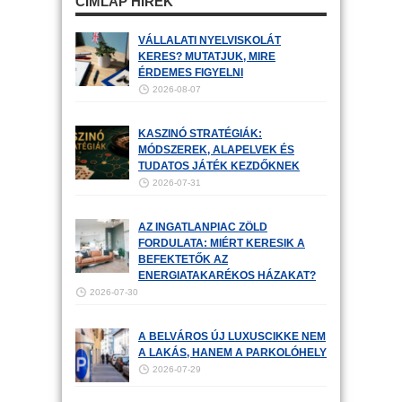
CÍMLAP HÍREK
VÁLLALATI NYELVISKOLÁT
KERES? MUTATJUK, MIRE
ÉRDEMES FIGYELNI
2026-08-07
KASZINÓ STRATÉGIÁK:
MÓDSZEREK, ALAPELVEK ÉS
TUDATOS JÁTÉK KEZDŐKNEK
2026-07-31
AZ INGATLANPIAC ZÖLD
FORDULATA: MIÉRT KERESIK A
BEFEKTETŐK AZ
ENERGIATAKARÉKOS HÁZAKAT?
2026-07-30
A BELVÁROS ÚJ LUXUSCIKKE NEM
A LAKÁS, HANEM A PARKOLÓHELY
2026-07-29