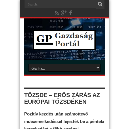
TŐZSDE – ERŐS ZÁRÁS AZ
EURÓPAI TŐZSDÉKEN
Pozitív kezdés után számottevő
indexemelkedéssel fejezték be a pénteki
kereskedést a főbb európai