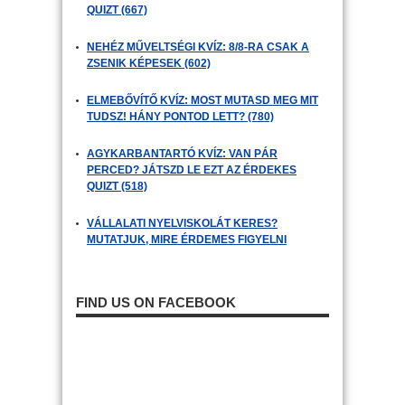
QUIZT (667)
NEHÉZ MŰVELTSÉGI KVÍZ: 8/8-RA CSAK A
ZSENIK KÉPESEK (602)
ELMEBŐVÍTŐ KVÍZ: MOST MUTASD MEG MIT
TUDSZ! HÁNY PONTOD LETT? (780)
AGYKARBANTARTÓ KVÍZ: VAN PÁR
PERCED? JÁTSZD LE EZT AZ ÉRDEKES
QUIZT (518)
VÁLLALATI NYELVISKOLÁT KERES?
MUTATJUK, MIRE ÉRDEMES FIGYELNI
FIND US ON FACEBOOK