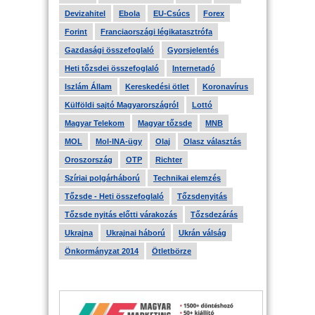
Devizahitel
Ebola
EU-Csúcs
Forex
Forint
Franciaországi légikatasztrófa
Gazdasági összefoglaló
Gyorsjelentés
Heti tőzsdei összefoglaló
Internetadó
Iszlám Állam
Kereskedési ötlet
Koronavírus
Külföldi sajtó Magyarországról
Lottó
Magyar Telekom
Magyar tőzsde
MNB
MOL
Mol-INA-ügy
Olaj
Olasz választás
Oroszország
OTP
Richter
Szíriai polgárháború
Technikai elemzés
Tőzsde - Heti összefoglaló
Tőzsdenyitás
Tőzsde nyitás előtti várakozás
Tőzsdezárás
Ukrajna
Ukrajnai háború
Ukrán válság
Önkormányzat 2014
Ötletbörze