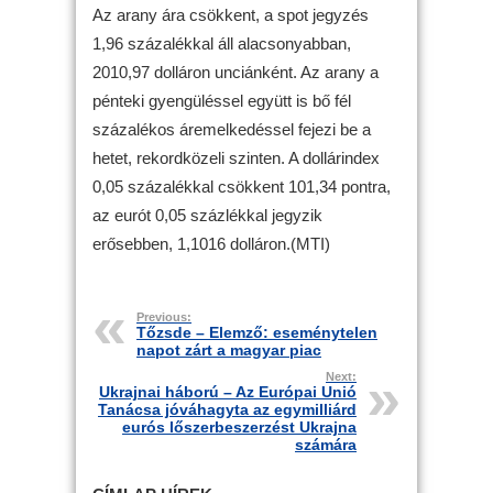
Az arany ára csökkent, a spot jegyzés
1,96 százalékkal áll alacsonyabban,
2010,97 dolláron unciánként. Az arany a
pénteki gyengüléssel együtt is bő fél
százalékos áremelkedéssel fejezi be a
hetet, rekordközeli szinten. A dollárindex
0,05 százalékkal csökkent 101,34 pontra,
az eurót 0,05 százlékkal jegyzik
erősebben, 1,1016 dolláron.(MTI)
Previous:
Tőzsde – Elemző: eseménytelen
napot zárt a magyar piac
Next:
Ukrajnai háború – Az Európai Unió
Tanácsa jóváhagyta az egymilliárd
eurós lőszerbeszerzést Ukrajna
számára