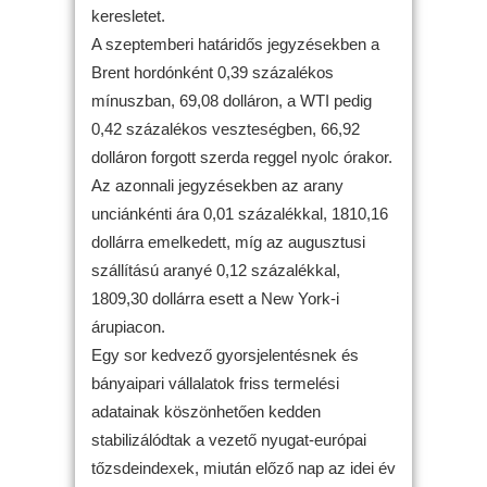
keresletet.
A szeptemberi határidős jegyzésekben a
Brent hordónként 0,39 százalékos
mínuszban, 69,08 dolláron, a WTI pedig
0,42 százalékos veszteségben, 66,92
dolláron forgott szerda reggel nyolc órakor.
Az azonnali jegyzésekben az arany
unciánkénti ára 0,01 százalékkal, 1810,16
dollárra emelkedett, míg az augusztusi
szállítású aranyé 0,12 százalékkal,
1809,30 dollárra esett a New York-i
árupiacon.
Egy sor kedvező gyorsjelentésnek és
bányaipari vállalatok friss termelési
adatainak köszönhetően kedden
stabilizálódtak a vezető nyugat-európai
tőzsdeindexek, miután előző nap az idei év