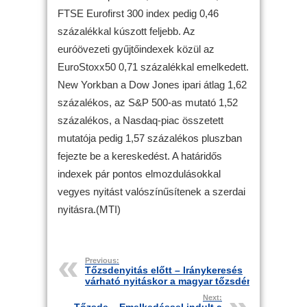
FTSE Eurofirst 300 index pedig 0,46
százalékkal kúszott feljebb. Az
euróövezeti gyűjtőindexek közül az
EuroStoxx50 0,71 százalékkal emelkedett.
New Yorkban a Dow Jones ipari átlag 1,62
százalékos, az S&P 500-as mutató 1,52
százalékos, a Nasdaq-piac összetett
mutatója pedig 1,57 százalékos pluszban
fejezte be a kereskedést. A határidős
indexek pár pontos elmozdulásokkal
vegyes nyitást valószínűsítenek a szerdai
nyitásra.(MTI)
Previous:
Tőzsdenyitás előtt – Iránykeresés
várható nyitáskor a magyar tőzsdén
Next: