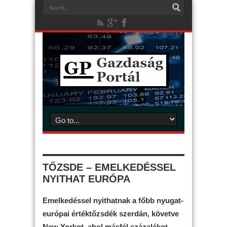
TŐZSDE – EMELKEDÉSSEL
NYITHAT EURÓPA
Emelkedéssel nyithatnak a főbb nyugat-
európai értéktőzsdék szerdán, követve
New Yorkot, ahol másfél százalékot