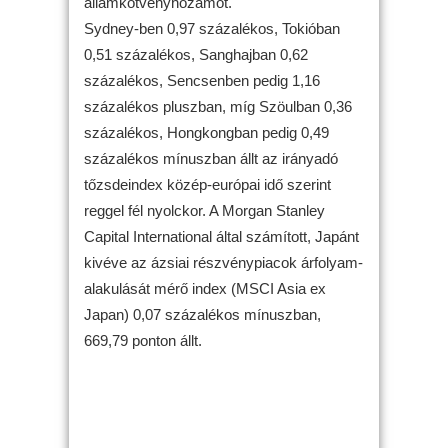
államkötvényhozamot.
Sydney-ben 0,97 százalékos, Tokióban
0,51 százalékos, Sanghajban 0,62
százalékos, Sencsenben pedig 1,16
százalékos pluszban, míg Szöulban 0,36
százalékos, Hongkongban pedig 0,49
százalékos mínuszban állt az irányadó
tőzsdeindex közép-európai idő szerint
reggel fél nyolckor. A Morgan Stanley
Capital International által számított, Japánt
kivéve az ázsiai részvénypiacok árfolyam-
alakulását mérő index (MSCI Asia ex
Japan) 0,07 százalékos mínuszban,
669,79 ponton állt.