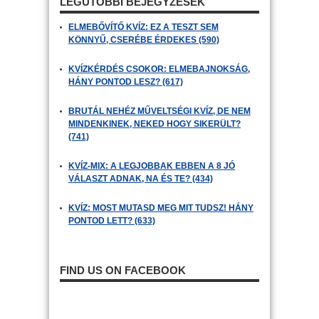
LEGUTÓBBI BEJEGYZÉSEK
ELMEBŐVÍTŐ KVÍZ: EZ A TESZT SEM
KÖNNYŰ, CSERÉBE ÉRDEKES (590)
KVÍZKÉRDÉS CSOKOR: ELMEBAJNOKSÁG,
HÁNY PONTOD LESZ? (617)
BRUTÁL NEHÉZ MŰVELTSÉGI KVÍZ, DE NEM
MINDENKINEK, NEKED HOGY SIKERÜLT?
(741)
KVÍZ-MIX: A LEGJOBBAK EBBEN A 8 JÓ
VÁLASZT ADNAK, NA ÉS TE? (434)
KVÍZ: MOST MUTASD MEG MIT TUDSZ! HÁNY
PONTOD LETT? (633)
FIND US ON FACEBOOK