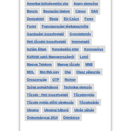
Amerikai költségvetési vita
Arany elemzése
Benzin
Beutazási tilalom
Ciprus
DAX
Devizahitel
Ebola
EU-Csúcs
Forex
Forint
Franciaországi légikatasztrófa
Gazdasági összefoglaló
Gyorsjelentés
Heti tőzsdei összefoglaló
Internetadó
Iszlám Állam
Kereskedési ötlet
Koronavírus
Külföldi sajtó Magyarországról
Lottó
Magyar Telekom
Magyar tőzsde
MNB
MOL
Mol-INA-ügy
Olaj
Olasz választás
Oroszország
OTP
Richter
Szíriai polgárháború
Technikai elemzés
Tőzsde - Heti összefoglaló
Tőzsdenyitás
Tőzsde nyitás előtti várakozás
Tőzsdezárás
Ukrajna
Ukrajnai háború
Ukrán válság
Önkormányzat 2014
Ötletbörze