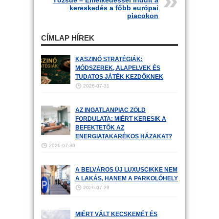
Tőzsde – Emelkedéssel indult a
kereskedés a főbb európai
piacokon
CÍMLAP HÍREK
KASZINÓ STRATÉGIÁK:
MÓDSZEREK, ALAPELVEK ÉS
TUDATOS JÁTÉK KEZDŐKNEK
2026-07-31
AZ INGATLANPIAC ZÖLD
FORDULATA: MIÉRT KERESIK A
BEFEKTETŐK AZ
ENERGIATAKARÉKOS HÁZAKAT?
2026-07-30
A BELVÁROS ÚJ LUXUSCIKKE NEM
A LAKÁS, HANEM A PARKOLÓHELY
2026-07-29
MIÉRT VÁLT KECSKEMÉT ÉS