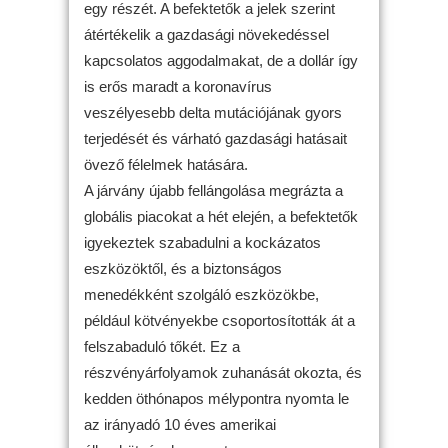
egy részét. A befektetők a jelek szerint
átértékelik a gazdasági növekedéssel
kapcsolatos aggodalmakat, de a dollár így
is erős maradt a koronavírus
veszélyesebb delta mutációjának gyors
terjedését és várható gazdasági hatásait
övező félelmek hatására.
A járvány újabb fellángolása megrázta a
globális piacokat a hét elején, a befektetők
igyekeztek szabadulni a kockázatos
eszközöktől, és a biztonságos
menedékként szolgáló eszközökbe,
például kötvényekbe csoportosították át a
felszabaduló tőkét. Ez a
részvényárfolyamok zuhanását okozta, és
kedden öthónapos mélypontra nyomta le
az irányadó 10 éves amerikai