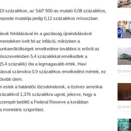
0,10 százalékos, az S&P 500-as mutató 0,08 százalékos,
mposite mutatója pedig 0,12 százalékos mínuszban
ások feloldásával és a gazdaság újraindulásával
edeken ívelt fel az infláció, miközben a
nkaerőköltségek emelkedése továbbra is erősíti az
 összevetésben 5,4 százalékkal emelkedtek a
(5,4 százalék) óta a legmagasabb érték. Havi
ítással számolva 0,9 százalékos emelkedést mértek, ez
2026-
rősebb ütem.
 estek a határidős tőzsdeindexek, a tízéves amerikai
zalékról 1,376 százalékra ugrott, jelezve, hogy a
 szerepét betöltő a Federal Reserve a korábban
2026-
a monetáris szigorítást.