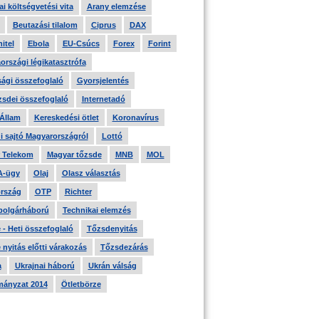
i költségvetési vita
Arany elemzése
Beutazási tilalom
Ciprus
DAX
itel
Ebola
EU-Csúcs
Forex
Forint
országi légikatasztrófa
ági összefoglaló
Gyorsjelentés
zsdei összefoglaló
Internetadó
 Állam
Kereskedési ötlet
Koronavírus
i sajtó Magyarországról
Lottó
 Telekom
Magyar tőzsde
MNB
MOL
A-ügy
Olaj
Olasz választás
rszág
OTP
Richter
 polgárháború
Technikai elemzés
- Heti összefoglaló
Tőzsdenyitás
nyitás előtti várakozás
Tőzsdezárás
a
Ukrajnai háború
Ukrán válság
ányzat 2014
Ötletbörze