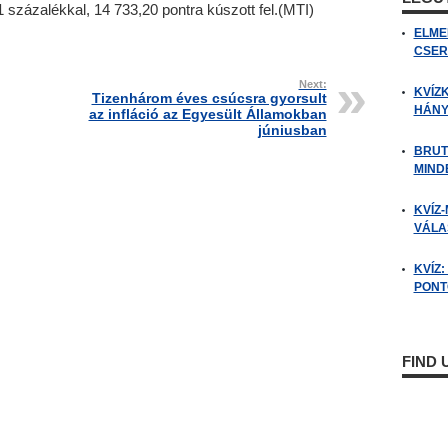
százalékkal, 14 733,20 pontra kúszott fel.(MTI)
ELME
CSER
Next:
KVÍZ
Tizenhárom éves csúcsra gyorsult
HÁNY
az infláció az Egyesült Államokban
júniusban
BRUT
MIND
KVÍZ-
VÁLAS
KVÍZ
PONTO
FIND