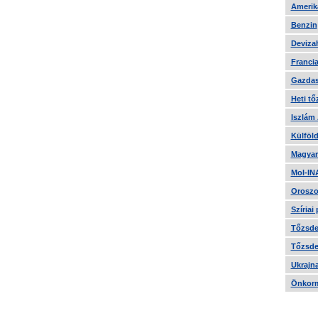
Amerika
Benzin
Devizah
Francia
Gazdas
Heti tő
Iszlám
Külföld
Magyar
Mol-IN
Oroszo
Szíriai
Tőzsde 
Tőzsde 
Ukrajn
Önkorm