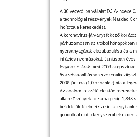
A 30 vezető iparvállalat DJIA-indexe 
a technológiai részvények Nasdaq Co
indította a kereskedést.
A koronavírus-járványt fékező korlátoz
párhuzamosan az utóbbi hónapokban mer
nyersanyagárak elszabadulása és a mu
inflációs nyomásokat. Júniusban éves
fogyasztói árak, ami 2008 augusztusa 
összehasonlításban szezonális kiigaz
2008 júniusa (1,0 százalék) óta a lege
Az adatsor közzététele után meredeken
államkötvények hozama pedig 1,348 szá
befektetők félelmei szerint a jegybank
gondoltnál előbb kényszerül elkezdeni 