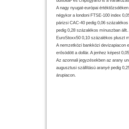
üdítőital- és chipsgyártó is a várako
A nagy nyugat-európai értéktőzsdéken 
négykor a londoni FTSE-100 index 0,09
párizsi CAC-40 pedig 0,06 százalékos 
pedig 0,28 százalékos mínuszban állt. 
EuroStoxx50 0,10 százalékos pluszt mu
A nemzetközi bankközi devizapiacon eg
erősödött a dollár. A jenhez képest 0,05
Az azonnali jegyzésekben az arany unci
augusztusi szállítású aranyé pedig 0,2
árupiacon.