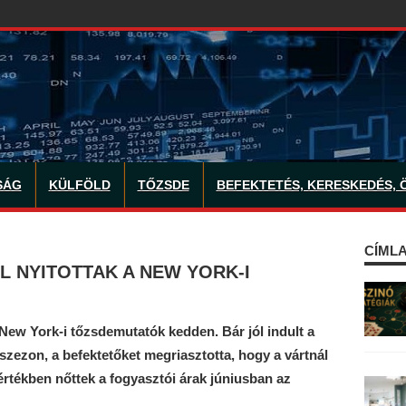
SÁG
KÜLFÖLD
TŐZSDE
BEFEKTETÉS, KERESKEDÉS, 
CÍMLA
 NYITOTTAK A NEW YORK-I
New York-i tőzsdemutatók kedden. Bár jól indult a
zezon, a befektetőket megriasztotta, hogy a vártnál
értékben nőttek a fogyasztói árak júniusban az