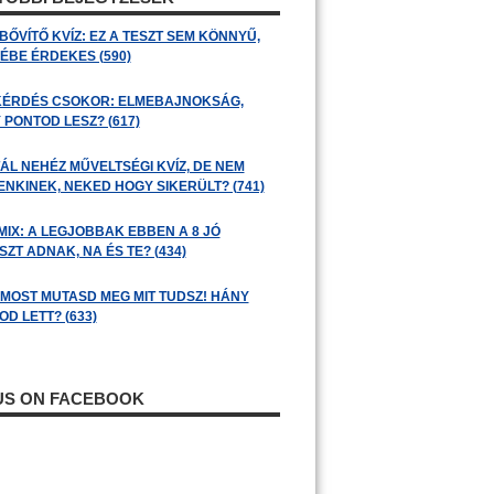
BŐVÍTŐ KVÍZ: EZ A TESZT SEM KÖNNYŰ,
ÉBE ÉRDEKES (590)
KÉRDÉS CSOKOR: ELMEBAJNOKSÁG,
 PONTOD LESZ? (617)
ÁL NEHÉZ MŰVELTSÉGI KVÍZ, DE NEM
ENKINEK, NEKED HOGY SIKERÜLT? (741)
MIX: A LEGJOBBAK EBBEN A 8 JÓ
ZT ADNAK, NA ÉS TE? (434)
: MOST MUTASD MEG MIT TUDSZ! HÁNY
D LETT? (633)
 US ON FACEBOOK