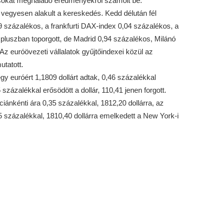
zásokat meghaladó eredményekről számolt be.
vegyesen alakult a kereskedés. Kedd délután fél
 százalékos, a frankfurti DAX-index 0,04 százalékos, a
pluszban toporgott, de Madrid 0,94 százalékos, Milánó
Az euróövezeti vállalatok gyűjtőindexei közül az
tatott.
y euróért 1,1809 dollárt adtak, 0,46 százalékkal
 százalékkal erősödött a dollár, 110,41 jenen forgott.
ánkénti ára 0,35 százalékkal, 1812,20 dollárra, az
5 százalékkal, 1810,40 dollárra emelkedett a New York-i