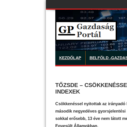
KEZDŐLAP
BELFÖLD -GAZDA
TŐZSDE – CSÖKKENÉSSEL
INDEXEK
Csökkenéssel nyitottak az irányadó 
második negyedéves gyorsjelentési s
sokkal erősebb, 13 éve nem látott m
Egyesült Államokban.