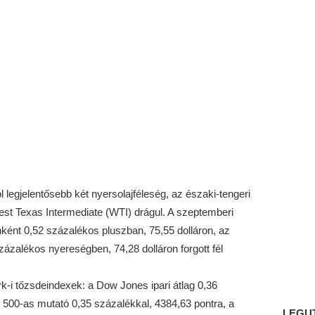
legjelentősebb két nyersolajféleség, az északi-tengeri
est Texas Intermediate (WTI) drágul. A szeptemberi
ként 0,52 százalékos pluszban, 75,55 dolláron, az
zázalékos nyereségben, 74,28 dolláron forgott fél
-i tőzsdeindexek: a Dow Jones ipari átlag 0,36
 500-as mutató 0,35 százalékkal, 4384,63 pontra, a
LEGU