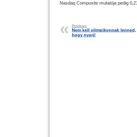
Nasdaq Composite mutatója pedig 0,21 
Previous:
Nem kell olimpikonnak lenned,
hogy nyerj!