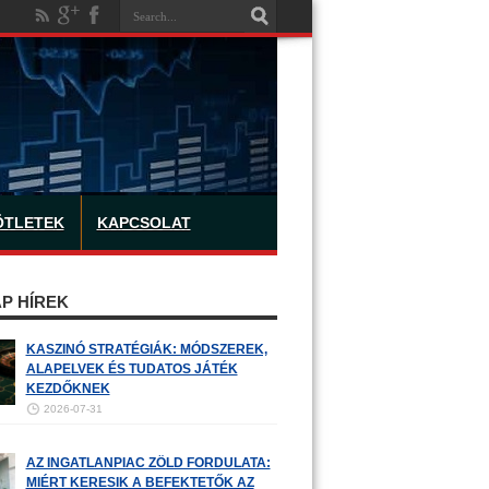
ÖTLETEK
KAPCSOLAT
P HÍREK
KASZINÓ STRATÉGIÁK: MÓDSZEREK,
ALAPELVEK ÉS TUDATOS JÁTÉK
KEZDŐKNEK
2026-07-31
AZ INGATLANPIAC ZÖLD FORDULATA:
MIÉRT KERESIK A BEFEKTETŐK AZ