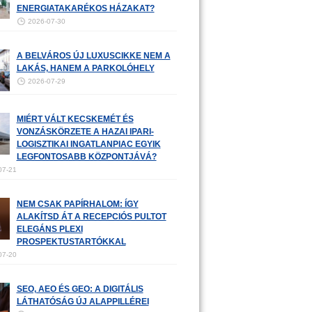
ENERGIATAKARÉKOS HÁZAKAT?
2026-07-30
A BELVÁROS ÚJ LUXUSCIKKE NEM A
LAKÁS, HANEM A PARKOLÓHELY
2026-07-29
MIÉRT VÁLT KECSKEMÉT ÉS
VONZÁSKÖRZETE A HAZAI IPARI-
LOGISZTIKAI INGATLANPIAC EGYIK
LEGFONTOSABB KÖZPONTJÁVÁ?
07-21
NEM CSAK PAPÍRHALOM: ÍGY
ALAKÍTSD ÁT A RECEPCIÓS PULTOT
ELEGÁNS PLEXI
PROSPEKTUSTARTÓKKAL
07-20
SEO, AEO ÉS GEO: A DIGITÁLIS
LÁTHATÓSÁG ÚJ ALAPPILLÉREI