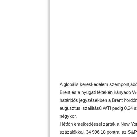
A globális kereskedelem szempontjából 
Brent és a nyugati féltekén irányadó W
határidős jegyzésekben a Brent hordón
augusztusi szállítású WTI pedig 0,24 s
négykor.
Hétfőn emelkedéssel zártak a New York
százalékkal, 34 996,18 pontra, az S&P