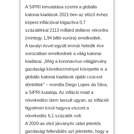
A SIPRI kimutatása szerint a globális
katonai kiadások 2021-ben az előző évhez
képest inflációval kiigazítva 0,7
százalékkal 2113 milliárd dolláros rekordra
(mintegy 1,94 billió euróra) emelkedtek.
A tavalyi évvel együtt immár hetedik éve
sorozatban emelkednek a világ katonai
kiadásai. „Még a koronavírus-világjárvány
gazdasági következményei közepette is a
globális katonai kiadások újabb csúcsot
döntöttek” – mondta Diego Lopes da Silva,
a SIPRI kutatója. Az infláció miatt a
növekedési ütem lassult ugyan, az inflációt
figyelmen kívül hagyva viszont a
növekedés 6,1 százalék volt.
A 2020-as első járványév utáni jelentős
gazdasági fellendülés azt jelentette, hogy a