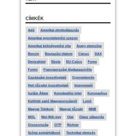
CÍMKÉK
Adó
Amerikai elnökválasztás
Amerikai gyorsjelentési szezon
Amerikai költségvetési vita
Arany elemzése
Benzin
Beutazási tilalom
Ciprus
DAX
Devizahitel
Ebola
EU-Csúcs
Forex
Forint
Franciaországi légikatasztrófa
Gazdasági összefoglaló
Gyorsjelentés
Heti tőzsdei összefoglaló
Internetadó
Iszlám Állam
Kereskedési ötlet
Koronavírus
Külföldi sajtó Magyarországról
Lottó
Magyar Telekom
Magyar tőzsde
MNB
MOL
Mol-INA-ügy
Olaj
Olasz választás
Oroszország
OTP
Richter
Szíriai polgárháború
Technikai elemzés