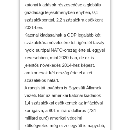
katonai kiadások részesedése a globális
gazdasági teljesítményben enyhén, 0,1
százalékponttal, 2,2 százalékra csökkent
2021-ben.
Katonai kiadásainak a GDP legalább két
százalékára növelésére tett ígéretét tavaly
nyolc európai NATO-ország érte el, eggyel
kevesebben, mint 2020-ban, de ez is
jelentős növekedés 2014-hez képest,
amikor csak két ország érte el a két
százalékos határt.
A ranglistát továbbra is Egyesült Államok
vezeti. Bár az amerikai katonai kiadások
1,4 százalékkal csökkentek az inflációval
korrigálva, a 801 milliárd dolláros (734
milliárd euró) amerikai védelmi
költségvetés még ezzel együtt is nagyobb,