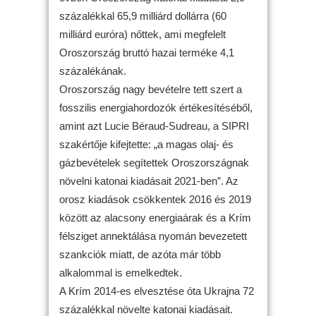
százalékkal 65,9 milliárd dollárra (60
milliárd euróra) nőttek, ami megfelelt
Oroszország bruttó hazai terméke 4,1
százalékának.
Oroszország nagy bevételre tett szert a
fosszilis energiahordozók értékesítéséből,
amint azt Lucie Béraud-Sudreau, a SIPRI
szakértője kifejtette: „a magas olaj- és
gázbevételek segítettek Oroszországnak
növelni katonai kiadásait 2021-ben”. Az
orosz kiadások csökkentek 2016 és 2019
között az alacsony energiaárak és a Krím
félsziget annektálása nyomán bevezetett
szankciók miatt, de azóta már több
alkalommal is emelkedtek.
A Krím 2014-es elvesztése óta Ukrajna 72
százalékkal növelte katonai kiadásait.