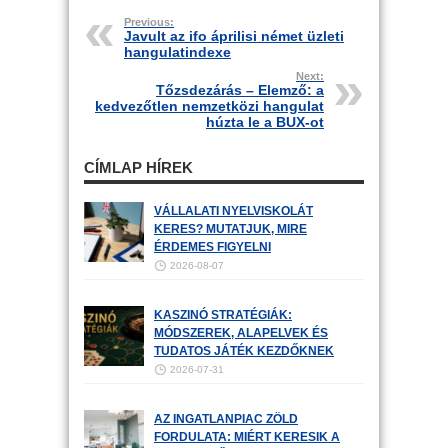
Previous:
Javult az ifo áprilisi német üzleti
hangulatindexe
Next:
Tőzsdezárás – Elemző: a
kedvezőtlen nemzetközi hangulat
húzta le a BUX-ot
CÍMLAP HÍREK
VÁLLALATI NYELVISKOLÁT
KERES? MUTATJUK, MIRE
ÉRDEMES FIGYELNI
2026-08-07
KASZINÓ STRATÉGIÁK:
MÓDSZEREK, ALAPELVEK ÉS
TUDATOS JÁTÉK KEZDŐKNEK
2026-07-31
AZ INGATLANPIAC ZÖLD
FORDULATA: MIÉRT KERESIK A