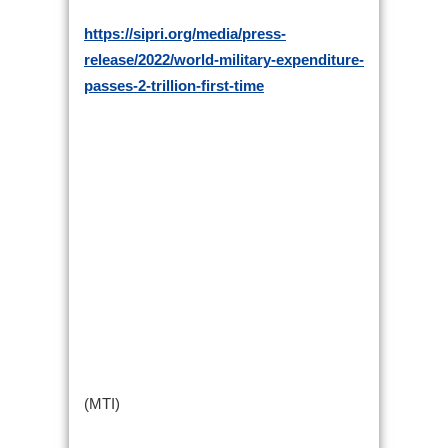
https://sipri.org/media/press-
release/2022/world-military-expenditure-
passes-2-trillion-first-time
(MTI)