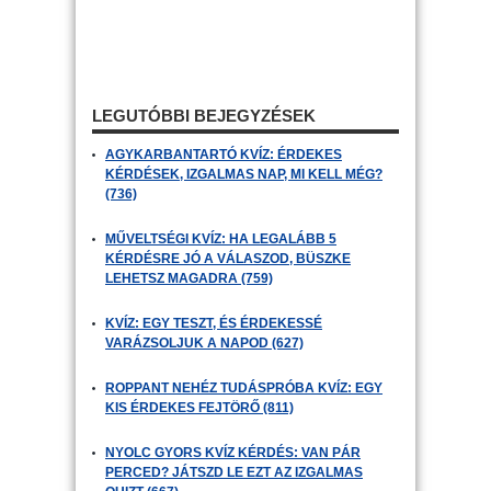
LEGUTÓBBI BEJEGYZÉSEK
AGYKARBANTARTÓ KVÍZ: ÉRDEKES
KÉRDÉSEK, IZGALMAS NAP, MI KELL MÉG?
(736)
MŰVELTSÉGI KVÍZ: HA LEGALÁBB 5
KÉRDÉSRE JÓ A VÁLASZOD, BÜSZKE
LEHETSZ MAGADRA (759)
KVÍZ: EGY TESZT, ÉS ÉRDEKESSÉ
VARÁZSOLJUK A NAPOD (627)
ROPPANT NEHÉZ TUDÁSPRÓBA KVÍZ: EGY
KIS ÉRDEKES FEJTÖRŐ (811)
NYOLC GYORS KVÍZ KÉRDÉS: VAN PÁR
PERCED? JÁTSZD LE EZT AZ IZGALMAS