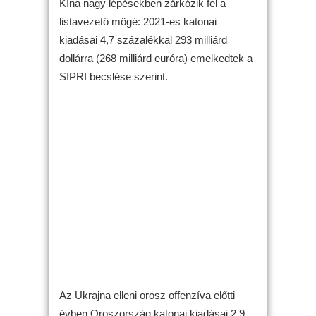
Kína nagy lépésekben zárkózik fel a
listavezető mögé: 2021-es katonai
kiadásai 4,7 százalékkal 293 milliárd
dollárra (268 milliárd euróra) emelkedtek a
SIPRI becslése szerint.
Az Ukrajna elleni orosz offenzíva előtti
évben Oroszország katonai kiadásai 2,9