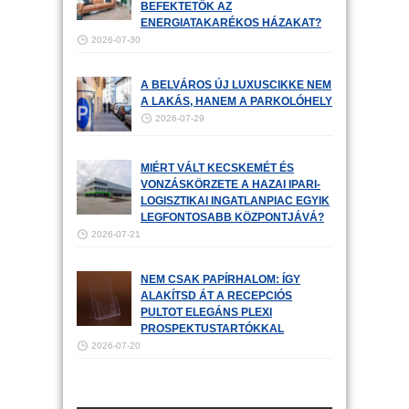
BEFEKTETŐK AZ
ENERGIATAKARÉKOS HÁZAKAT?
2026-07-30
A BELVÁROS ÚJ LUXUSCIKKE NEM
A LAKÁS, HANEM A PARKOLÓHELY
2026-07-29
MIÉRT VÁLT KECSKEMÉT ÉS
VONZÁSKÖRZETE A HAZAI IPARI-
LOGISZTIKAI INGATLANPIAC EGYIK
LEGFONTOSABB KÖZPONTJÁVÁ?
2026-07-21
NEM CSAK PAPÍRHALOM: ÍGY
ALAKÍTSD ÁT A RECEPCIÓS
PULTOT ELEGÁNS PLEXI
PROSPEKTUSTARTÓKKAL
2026-07-20