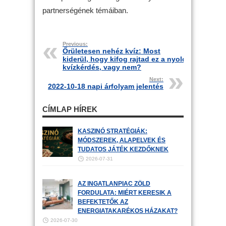
partnerségének témáiban.
Previous:
Őrületesen nehéz kvíz: Most
kiderül, hogy kifog rajtad ez a nyolc
kvízkérdés, vagy nem?
Next:
2022-10-18 napi árfolyam jelentés
CÍMLAP HÍREK
KASZINÓ STRATÉGIÁK:
MÓDSZEREK, ALAPELVEK ÉS
TUDATOS JÁTÉK KEZDŐKNEK
2026-07-31
AZ INGATLANPIAC ZÖLD
FORDULATA: MIÉRT KERESIK A
BEFEKTETŐK AZ
ENERGIATAKARÉKOS HÁZAKAT?
2026-07-30