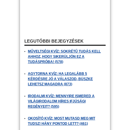
LEGUTÓBBI BEJEGYZÉSEK
MŰVELTSÉGI KVÍZ: SOKRÉTŰ TUDÁS KELL
AHHOZ, HOGY SIKERÜLJÖN EZ A
TUDÁSPRÓBA! (578)
AGYTORNA KVÍZ: HA LEGALÁBB 5
KÉRDÉSRE JÓ A VÁLASZOD, BÜSZKE
LEHETSZ MAGADRA (873)
IRODALMI KVÍZ: MENNYIRE ISMERED A
VILÁGIRODALOM HÍRES IFJÚSÁGI
REGÉNYEIT? (595)
OKOSÍTÓ KVÍZ: MOST MUTASD MEG MIT
TUDSZ! HÁNY PONTOD LETT? (461)