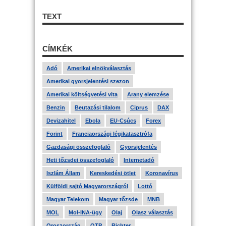
TEXT
CÍMKÉK
Adó
Amerikai elnökválasztás
Amerikai gyorsjelentési szezon
Amerikai költségvetési vita
Arany elemzése
Benzin
Beutazási tilalom
Ciprus
DAX
Devizahitel
Ebola
EU-Csúcs
Forex
Forint
Franciaországi légikatasztrófa
Gazdasági összefoglaló
Gyorsjelentés
Heti tőzsdei összefoglaló
Internetadó
Iszlám Állam
Kereskedési ötlet
Koronavírus
Külföldi sajtó Magyarországról
Lottó
Magyar Telekom
Magyar tőzsde
MNB
MOL
Mol-INA-ügy
Olaj
Olasz választás
Oroszország
OTP
Richter