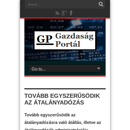
TOVÁBB EGYSZERŰSÖDIK
AZ ÁTALÁNYADÓZÁS
Tovább egyszerűsödik az
átalányadózásra való átállás, illetve az
átalányadózók adminisztrációja –