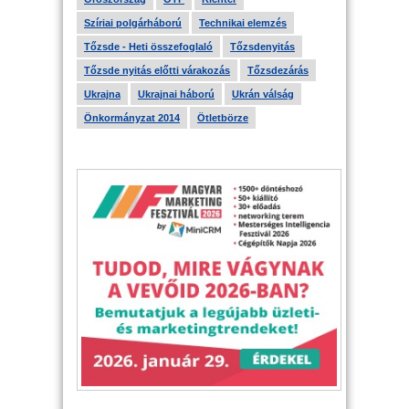
Szíriai polgárháború
Technikai elemzés
Tőzsde - Heti összefoglaló
Tőzsdenyitás
Tőzsde nyitás előtti várakozás
Tőzsdezárás
Ukrajna
Ukrajnai háború
Ukrán válság
Önkormányzat 2014
Ötletbörze