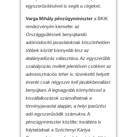
egyszerűsítésével is segíti a cégeket.
Varga Mihály pénzügyminiszter
a BKIK
rendezvényén kiemelte:
az
Országgyűlésnek benyújtandó
adómódosító javaslatoknak köszönhetően
többek között könnyebb lesz az
átalányadózás választása. Az egyszerűbb
szabályozás mellett jelentősen csökken az
adminisztrációs teher is: tizenkettő helyett
évente csak négyszer kell járulékbevallást
benyújtani. A legnagyobb könnyítéssel a
kisvállalkozások számolhatnak a
törvényjavaslat alapján, a helyi iparűzési
adó egyszerűsödik számukra.
A
pénzügyminiszter közölte:
továbbra is
folytatódnak a Széchenyi Kártya