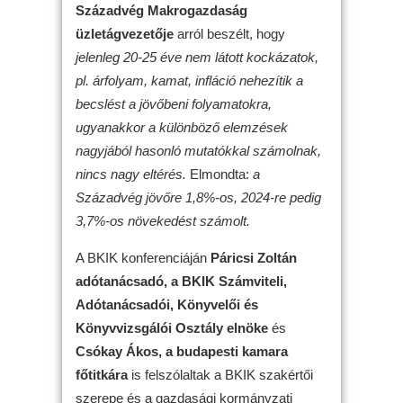
Századvég Makrogazdaság
üzletágvezetője
arról beszélt, hogy
jelenleg 20-25 éve nem látott kockázatok,
pl. árfolyam, kamat, infláció nehezítik a
becslést a jövőbeni folyamatokra,
ugyanakkor a különböző elemzések
nagyjából hasonló mutatókkal számolnak,
nincs nagy eltérés.
Elmondta:
a
Századvég jövőre 1,8%-os, 2024-re pedig
3,7%-os növekedést számolt.
A BKIK konferenciáján
Páricsi Zoltán
adótanácsadó, a BKIK Számviteli,
Adótanácsadói, Könyvelői és
Könyvvizsgálói Osztály elnöke
és
Csókay Ákos, a budapesti kamara
főtitkára
is felszólaltak a BKIK szakértői
szerepe és a gazdasági kormányzati