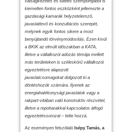
válságkezelés és túlélés szempontjából is
kiemelten fontos eszközként jellemezte a
gazdasági kamarák helyzetelemző,
javaslattevő és konzultációs szerepét,
melynek egyik fontos sikere a most
benyújtandó törvénymódosítás. Ezen kívül
a BKIK az elmúlt időszakban a KATA,
illetve a vállalkozói adózás témája mellett
más területeken is széleskörű vállalkozói
egyeztetésre alapozott
javaslatcsomagokat dolgozott ki a
döntéshozók számára. Ilyenek az
energiahatékonysági javaslatok vagy a
rakpart-vitában való konstruktív részvétel,
illetve a repoharakkal kapcsolatos átfogó
egyeztetéssorozat
– tette hozzá
.
Az eseményen felszólaló
Isépy Tamás, a