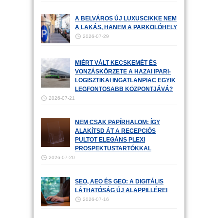
A BELVÁROS ÚJ LUXUSCIKKE NEM
A LAKÁS, HANEM A PARKOLÓHELY
2026-07-29
MIÉRT VÁLT KECSKEMÉT ÉS
VONZÁSKÖRZETE A HAZAI IPARI-
LOGISZTIKAI INGATLANPIAC EGYIK
LEGFONTOSABB KÖZPONTJÁVÁ?
2026-07-21
NEM CSAK PAPÍRHALOM: ÍGY
ALAKÍTSD ÁT A RECEPCIÓS
PULTOT ELEGÁNS PLEXI
PROSPEKTUSTARTÓKKAL
2026-07-20
SEO, AEO ÉS GEO: A DIGITÁLIS
LÁTHATÓSÁG ÚJ ALAPPILLÉREI
2026-07-16