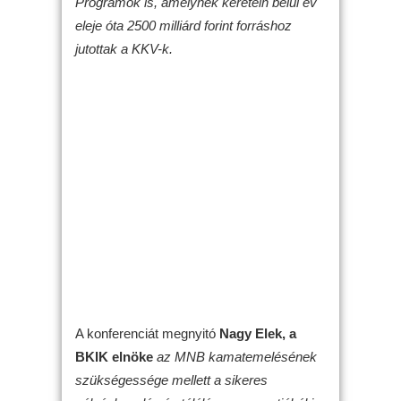
Programok is, amelynek keretein belül év
eleje óta 2500 milliárd forint forráshoz
jutottak a KKV-k.
A konferenciát megnyitó
Nagy Elek, a
BKIK elnöke
az MNB kamatemelésének
szükségessége mellett a sikeres