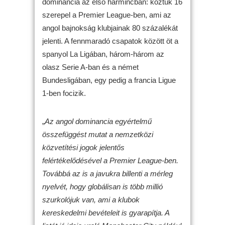
dominancia az első harmincban: köztük 16
szerepel a Premier League-ben, ami az
angol bajnokság klubjainak 80 százalékát
jelenti. A fennmaradó csapatok között öt a
spanyol La Ligában, három-három az
olasz Serie A-ban és a német
Bundesligában, egy pedig a francia Ligue
1-ben focizik.
„
Az angol dominancia egyértelmű
összefüggést mutat a nemzetközi
közvetítési jogok jelentős
felértékelődésével a Premier League-ben.
Továbbá az is a javukra billenti a mérleg
nyelvét, hogy globálisan is több millió
szurkolójuk van, ami a klubok
kereskedelmi bevételeit is gyarapítja. A