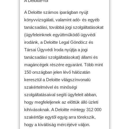
A Deloitte-ról
A Deloitte számos iparágban nyújt
könyvvizsgálati, valamint adó- és egyéb
tanácsadási, továbbá jogi szolgáltatásokat
(ügyfeleinknek együttműködő ügyvédi
irodánk, a Deloitte Legal Göndöcz és
Társai Ügyvédi Iroda nyújtja a jogi
tanácsadási szolgáltatásokat) állami és
magáncégek részére egyaránt. Több mint
150 országban jelen lévő hálózatán
keresztül a Deloitte világszínvonalú
szakértelmével és minőségi
szolgáltatásaival segíti ügyfeleit abban,
hogy megfeleljenek az előttük álló üzleti
kihívásoknak. A Deloitte mintegy 312 000
szakértője egytől egyig arra törekszik,
hogy a kiválóság mércéjévé váljon.