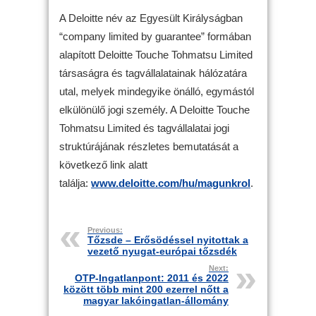
A Deloitte név az Egyesült Királyságban
“company limited by guarantee” formában
alapított Deloitte Touche Tohmatsu Limited
társaságra és tagvállalatainak hálózatára
utal, melyek mindegyike önálló, egymástól
elkülönülő jogi személy. A Deloitte Touche
Tohmatsu Limited és tagvállalatai jogi
struktúrájának részletes bemutatását a
következő link alatt
találja:
www.deloitte.com/hu/magunkrol
.
Previous:
Tőzsde – Erősödéssel nyitottak a
vezető nyugat-európai tőzsdék
Next:
OTP-Ingatlanpont: 2011 és 2022
között több mint 200 ezerrel nőtt a
magyar lakóingatlan-állomány