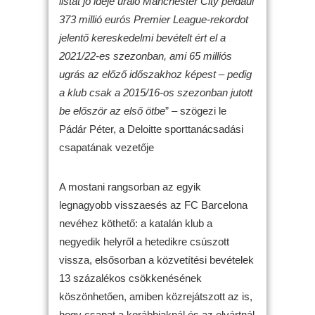
listát jó ideje uraló Manchester City például
373 millió eurós Premier League-rekordot
jelentő kereskedelmi bevételt ért el a
2021/22-es szezonban, ami 65 milliós
ugrás az előző időszakhoz képest – pedig
a klub csak a 2015/16-os szezonban jutott
be először az első ötbe
” – szögezi le
Pádár Péter, a Deloitte sporttanácsadási
csapatának vezetője
A mostani rangsorban az egyik
legnagyobb visszaesés az FC Barcelona
nevéhez köthető: a katalán klub a
negyedik helyről a hetedikre csúszott
vissza, elsősorban a közvetítési bevételek
13 százalékos csökkenésének
köszönhetően, amiben közrejátszott az is,
hogy csapat a korábbiaknál és az elvártnál