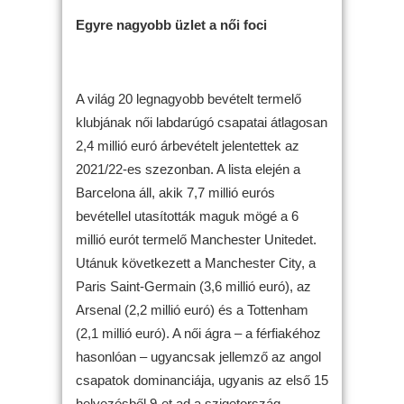
Egyre nagyobb üzlet a női foci
A világ 20 legnagyobb bevételt termelő
klubjának női labdarúgó csapatai átlagosan
2,4 millió euró árbevételt jelentettek az
2021/22-es szezonban. A lista elején a
Barcelona áll, akik 7,7 millió eurós
bevétellel utasították maguk mögé a 6
millió eurót termelő Manchester Unitedet.
Utánuk következett a Manchester City, a
Paris Saint-Germain (3,6 millió euró), az
Arsenal (2,2 millió euró) és a Tottenham
(2,1 millió euró). A női ágra – a férfiakéhoz
hasonlóan – ugyancsak jellemző az angol
csapatok dominanciája, ugyanis az első 15
helyezésből 9-et ad a szigetország.