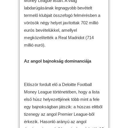
Money League listán. A világ
labdarúgásának legnagyobb bevételt
termelő klubjait összefogó felmérésben a
vörösök négy helyet javítottak 702 millió
eurós bevételükkel, amellyel
megközelítették a Real Madridot (714
millió euró).
Az angol bajnokság dominanciája
Először fordult elő a Deloitte Football
Money League történetében, hogy a lista
első húsz helyezettjének több mint a fele
egy bajnokságban játszik: a húszas elitből
tizenegy az angol Premier League-ből
érkezik. Hasonló arányú az angol