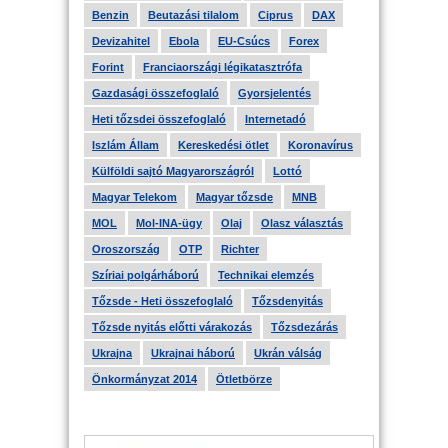
Benzin
Beutazási tilalom
Ciprus
DAX
Devizahitel
Ebola
EU-Csúcs
Forex
Forint
Franciaországi légikatasztrófa
Gazdasági összefoglaló
Gyorsjelentés
Heti tőzsdei összefoglaló
Internetadó
Iszlám Állam
Kereskedési ötlet
Koronavírus
Külföldi sajtó Magyarországról
Lottó
Magyar Telekom
Magyar tőzsde
MNB
MOL
Mol-INA-ügy
Olaj
Olasz választás
Oroszország
OTP
Richter
Szíriai polgárháború
Technikai elemzés
Tőzsde - Heti összefoglaló
Tőzsdenyitás
Tőzsde nyitás előtti várakozás
Tőzsdezárás
Ukrajna
Ukrajnai háború
Ukrán válság
Önkormányzat 2014
Ötletbörze