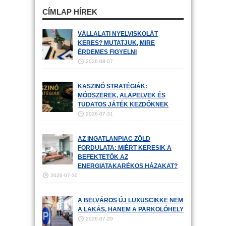
CÍMLAP HÍREK
VÁLLALATI NYELVISKOLÁT
KERES? MUTATJUK, MIRE
ÉRDEMES FIGYELNI
2026-08-07
KASZINÓ STRATÉGIÁK:
MÓDSZEREK, ALAPELVEK ÉS
TUDATOS JÁTÉK KEZDŐKNEK
2026-07-31
AZ INGATLANPIAC ZÖLD
FORDULATA: MIÉRT KERESIK A
BEFEKTETŐK AZ
ENERGIATAKARÉKOS HÁZAKAT?
2026-07-30
A BELVÁROS ÚJ LUXUSCIKKE NEM
A LAKÁS, HANEM A PARKOLÓHELY
2026-07-29