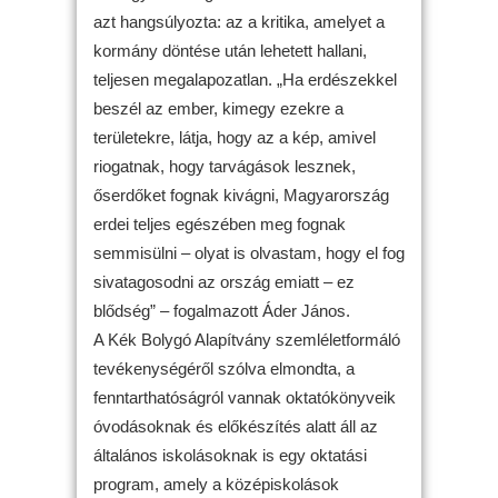
azt hangsúlyozta: az a kritika, amelyet a
kormány döntése után lehetett hallani,
teljesen megalapozatlan. „Ha erdészekkel
beszél az ember, kimegy ezekre a
területekre, látja, hogy az a kép, amivel
riogatnak, hogy tarvágások lesznek,
őserdőket fognak kivágni, Magyarország
erdei teljes egészében meg fognak
semmisülni – olyat is olvastam, hogy el fog
sivatagosodni az ország emiatt – ez
blődség” – fogalmazott Áder János.
A Kék Bolygó Alapítvány szemléletformáló
tevékenységéről szólva elmondta, a
fenntarthatóságról vannak oktatókönyveik
óvodásoknak és előkészítés alatt áll az
általános iskolásoknak is egy oktatási
program, amely a középiskolások