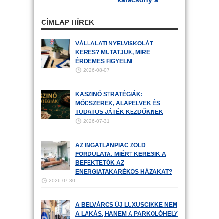
karácsonyra
CÍMLAP HÍREK
VÁLLALATI NYELVISKOLÁT
KERES? MUTATJUK, MIRE
ÉRDEMES FIGYELNI
2026-08-07
KASZINÓ STRATÉGIÁK:
MÓDSZEREK, ALAPELVEK ÉS
TUDATOS JÁTÉK KEZDŐKNEK
2026-07-31
AZ INGATLANPIAC ZÖLD
FORDULATA: MIÉRT KERESIK A
BEFEKTETŐK AZ
ENERGIATAKARÉKOS HÁZAKAT?
2026-07-30
A BELVÁROS ÚJ LUXUSCIKKE NEM
A LAKÁS, HANEM A PARKOLÓHELY