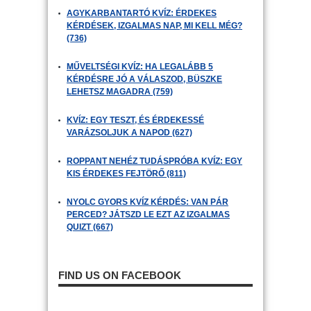
AGYKARBANTARTÓ KVÍZ: ÉRDEKES
KÉRDÉSEK, IZGALMAS NAP, MI KELL MÉG?
(736)
MŰVELTSÉGI KVÍZ: HA LEGALÁBB 5
KÉRDÉSRE JÓ A VÁLASZOD, BÜSZKE
LEHETSZ MAGADRA (759)
KVÍZ: EGY TESZT, ÉS ÉRDEKESSÉ
VARÁZSOLJUK A NAPOD (627)
ROPPANT NEHÉZ TUDÁSPRÓBA KVÍZ: EGY
KIS ÉRDEKES FEJTÖRŐ (811)
NYOLC GYORS KVÍZ KÉRDÉS: VAN PÁR
PERCED? JÁTSZD LE EZT AZ IZGALMAS
QUIZT (667)
FIND US ON FACEBOOK