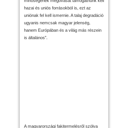
minőségének megóvását támogatnunk kell
hazai és uniós forrásokból is, ezt az
uniónak fel kell ismernie. A talaj degradáció
ugyanis nemcsak magyar jelenség,
hanem Európában és a világ más részein
is általános”.
A magyarországi fakitermelésről szólva