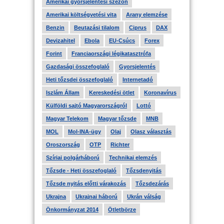
Amerikai gyorsjelentési szezon
Amerikai költségvetési vita
Arany elemzése
Benzin
Beutazási tilalom
Ciprus
DAX
Devizahitel
Ebola
EU-Csúcs
Forex
Forint
Franciaországi légikatasztrófa
Gazdasági összefoglaló
Gyorsjelentés
Heti tőzsdei összefoglaló
Internetadó
Iszlám Állam
Kereskedési ötlet
Koronavírus
Külföldi sajtó Magyarországról
Lottó
Magyar Telekom
Magyar tőzsde
MNB
MOL
Mol-INA-ügy
Olaj
Olasz választás
Oroszország
OTP
Richter
Szíriai polgárháború
Technikai elemzés
Tőzsde - Heti összefoglaló
Tőzsdenyitás
Tőzsde nyitás előtti várakozás
Tőzsdezárás
Ukrajna
Ukrajnai háború
Ukrán válság
Önkormányzat 2014
Ötletbörze