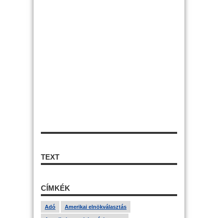
TEXT
CÍMKÉK
Adó
Amerikai elnökválasztás