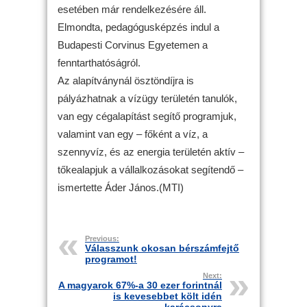
esetében már rendelkezésére áll.
Elmondta, pedagógusképzés indul a
Budapesti Corvinus Egyetemen a
fenntarthatóságról.
Az alapítványnál ösztöndíjra is
pályázhatnak a vízügy területén tanulók,
van egy cégalapítást segítő programjuk,
valamint van egy – főként a víz, a
szennyvíz, és az energia területén aktív –
tőkealapjuk a vállalkozásokat segítendő –
ismertette Áder János.(MTI)
Previous:
Válasszunk okosan bérszámfejtő
programot!
Next:
A magyarok 67%-a 30 ezer forintnál
is kevesebbet költ idén