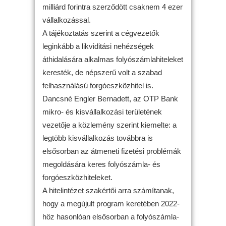
milliárd forintra szerződött csaknem 4 ezer
vállalkozással.
A tájékoztatás szerint a cégvezetők
leginkább a likviditási nehézségek
áthidalására alkalmas folyószámlahiteleket
keresték, de népszerű volt a szabad
felhasználású forgóeszközhitel is.
Dancsné Engler Bernadett, az OTP Bank
mikro- és kisvállalkozási területének
vezetője a közlemény szerint kiemelte: a
legtöbb kisvállalkozás továbbra is
elsősorban az átmeneti fizetési problémák
megoldására keres folyószámla- és
forgóeszközhiteleket.
A hitelintézet szakértői arra számítanak,
hogy a megújult program keretében 2022-
höz hasonlóan elsősorban a folyószámla-