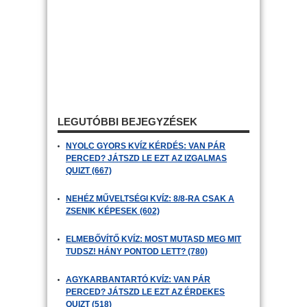
LEGUTÓBBI BEJEGYZÉSEK
NYOLC GYORS KVÍZ KÉRDÉS: VAN PÁR
PERCED? JÁTSZD LE EZT AZ IZGALMAS
QUIZT (667)
NEHÉZ MŰVELTSÉGI KVÍZ: 8/8-RA CSAK A
ZSENIK KÉPESEK (602)
ELMEBŐVÍTŐ KVÍZ: MOST MUTASD MEG MIT
TUDSZ! HÁNY PONTOD LETT? (780)
AGYKARBANTARTÓ KVÍZ: VAN PÁR
PERCED? JÁTSZD LE EZT AZ ÉRDEKES
QUIZT (518)