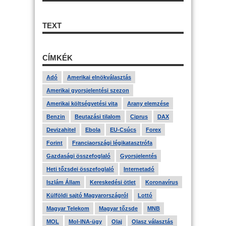
TEXT
CÍMKÉK
Adó
Amerikai elnökválasztás
Amerikai gyorsjelentési szezon
Amerikai költségvetési vita
Arany elemzése
Benzin
Beutazási tilalom
Ciprus
DAX
Devizahitel
Ebola
EU-Csúcs
Forex
Forint
Franciaországi légikatasztrófa
Gazdasági összefoglaló
Gyorsjelentés
Heti tőzsdei összefoglaló
Internetadó
Iszlám Állam
Kereskedési ötlet
Koronavírus
Külföldi sajtó Magyarországról
Lottó
Magyar Telekom
Magyar tőzsde
MNB
MOL
Mol-INA-ügy
Olaj
Olasz választás