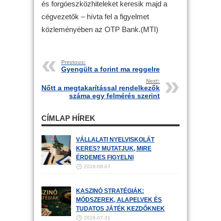
és forgóeszközhiteleket keresik majd a
cégvezetők – hívta fel a figyelmet
közleményében az OTP Bank.(MTI)
Previous:
Gyengült a forint ma reggelre
Next:
Nőtt a megtakarítással rendelkezők
száma egy felmérés szerint
CÍMLAP HÍREK
VÁLLALATI NYELVISKOLÁT
KERES? MUTATJUK, MIRE
ÉRDEMES FIGYELNI
2026-08-07
KASZINÓ STRATÉGIÁK:
MÓDSZEREK, ALAPELVEK ÉS
TUDATOS JÁTÉK KEZDŐKNEK
2026-07-31