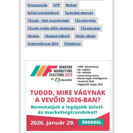
Oroszország
OTP
Richter
Szíriai polgárháború
Technikai elemzés
Tőzsde - Heti összefoglaló
Tőzsdenyitás
Tőzsde nyitás előtti várakozás
Tőzsdezárás
Ukrajna
Ukrajnai háború
Ukrán válság
Önkormányzat 2014
Ötletbörze