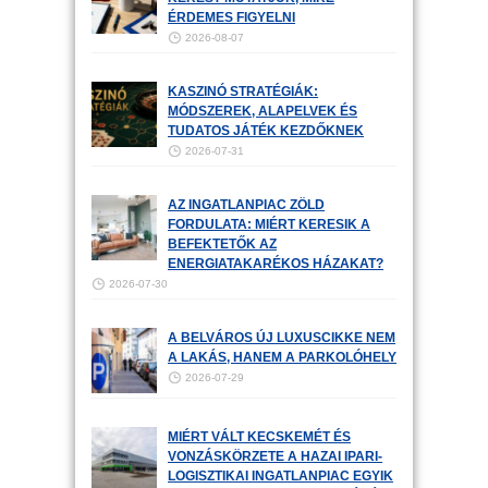
ÉRDEMES FIGYELNI
2026-08-07
KASZINÓ STRATÉGIÁK:
MÓDSZEREK, ALAPELVEK ÉS
TUDATOS JÁTÉK KEZDŐKNEK
2026-07-31
AZ INGATLANPIAC ZÖLD
FORDULATA: MIÉRT KERESIK A
BEFEKTETŐK AZ
ENERGIATAKARÉKOS HÁZAKAT?
2026-07-30
A BELVÁROS ÚJ LUXUSCIKKE NEM
A LAKÁS, HANEM A PARKOLÓHELY
2026-07-29
MIÉRT VÁLT KECSKEMÉT ÉS
VONZÁSKÖRZETE A HAZAI IPARI-
LOGISZTIKAI INGATLANPIAC EGYIK