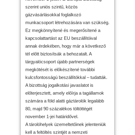
szerint uniós szintű, közös
gázvásárlásokkal foglalkozó
munkacsoport létrehozására van szükség.
Ez megkönnyítené és megerősítené a
kapcsolattartást az EU beszállítóival
annak érdekében, hogy már a következő
tél előtt biztosítsák a behozatalt. A
tárgyalócsoport újabb partnerségek
megkötését is előkészítené további
kulcsfontosságú beszállítókkal – tudatták.
A bizottság jogalkotási javaslatot is
előterjesztett, amely előírja a tagállamok
számára a föld alatti gáztárolók legalább
80, majd 90 százalékos töltöttégét
november 1-jei határidővel.
A tárolóhelyek üzemeltetőinek jelenteniük
kell a feltöltés szintjét a nemzeti