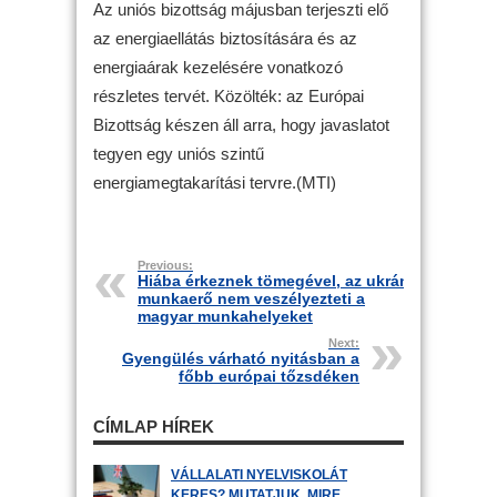
Az uniós bizottság májusban terjeszti elő
az energiaellátás biztosítására és az
energiaárak kezelésére vonatkozó
részletes tervét. Közölték: az Európai
Bizottság készen áll arra, hogy javaslatot
tegyen egy uniós szintű
energiamegtakarítási tervre.(MTI)
Previous:
Hiába érkeznek tömegével, az ukrán
munkaerő nem veszélyezteti a
magyar munkahelyeket
Next:
Gyengülés várható nyitásban a
főbb európai tőzsdéken
CÍMLAP HÍREK
VÁLLALATI NYELVISKOLÁT
KERES? MUTATJUK, MIRE