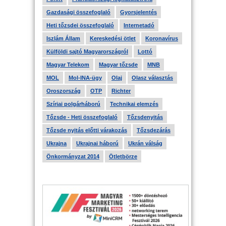
Gazdasági összefoglaló
Gyorsjelentés
Heti tőzsdei összefoglaló
Internetadó
Iszlám Állam
Kereskedési ötlet
Koronavírus
Külföldi sajtó Magyarországról
Lottó
Magyar Telekom
Magyar tőzsde
MNB
MOL
Mol-INA-ügy
Olaj
Olasz választás
Oroszország
OTP
Richter
Szíriai polgárháború
Technikai elemzés
Tőzsde - Heti összefoglaló
Tőzsdenyitás
Tőzsde nyitás előtti várakozás
Tőzsdezárás
Ukrajna
Ukrajnai háború
Ukrán válság
Önkormányzat 2014
Ötletbörze