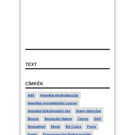
TEXT
CÍMKÉK
Adó
Amerikai elnökválasztás
Amerikai gyorsjelentési szezon
Amerikai költségvetési vita
Arany elemzése
Benzin
Beutazási tilalom
Ciprus
DAX
Devizahitel
Ebola
EU-Csúcs
Forex
Forint
Franciaországi légikatasztrófa