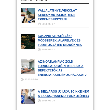
VÁLLALATI NYELVISKOLÁT
KERES? MUTATJUK, MIRE
ÉRDEMES FIGYELNI
2026-08-07
KASZINÓ STRATÉGIÁK:
MÓDSZEREK, ALAPELVEK ÉS
TUDATOS JÁTÉK KEZDŐKNEK
2026-07-31
AZ INGATLANPIAC ZÖLD
FORDULATA: MIÉRT KERESIK A
BEFEKTETŐK AZ
ENERGIATAKARÉKOS HÁZAKAT?
2026-07-30
A BELVÁROS ÚJ LUXUSCIKKE NEM
A LAKÁS, HANEM A PARKOLÓHELY
2026-07-29