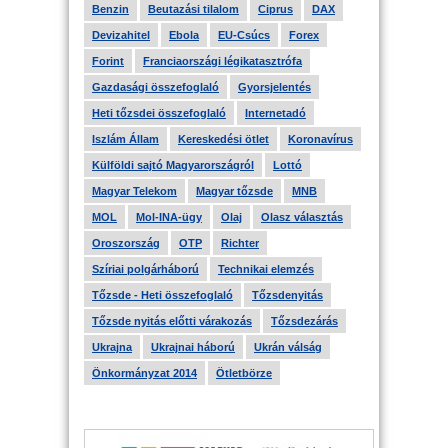
Benzin
Beutazási tilalom
Ciprus
DAX
Devizahitel
Ebola
EU-Csúcs
Forex
Forint
Franciaországi légikatasztrófa
Gazdasági összefoglaló
Gyorsjelentés
Heti tőzsdei összefoglaló
Internetadó
Iszlám Állam
Kereskedési ötlet
Koronavírus
Külföldi sajtó Magyarországról
Lottó
Magyar Telekom
Magyar tőzsde
MNB
MOL
Mol-INA-ügy
Olaj
Olasz választás
Oroszország
OTP
Richter
Szíriai polgárháború
Technikai elemzés
Tőzsde - Heti összefoglaló
Tőzsdenyitás
Tőzsde nyitás előtti várakozás
Tőzsdezárás
Ukrajna
Ukrajnai háború
Ukrán válság
Önkormányzat 2014
Ötletbörze