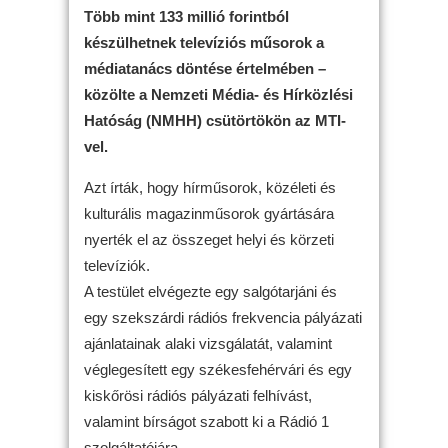
Több mint 133 millió forintból
készülhetnek televíziós műsorok a
médiatanács döntése értelmében –
közölte a Nemzeti Média- és Hírközlési
Hatóság (NMHH) csütörtökön az MTI-
vel.
Azt írták, hogy hírműsorok, közéleti és
kulturális magazinműsorok gyártására
nyerték el az összeget helyi és körzeti
televíziók.
A testület elvégezte egy salgótarjáni és
egy szekszárdi rádiós frekvencia pályázati
ajánlatainak alaki vizsgálatát, valamint
véglegesített egy székesfehérvári és egy
kiskőrösi rádiós pályázati felhívást,
valamint bírságot szabott ki a Rádió 1
szolgáltatójára.