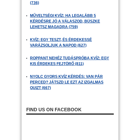
(736)
MŰVELTSÉGI KVÍZ: HA LEGALÁBB 5
KÉRDÉSRE JÓ A VÁLASZOD, BÜSZKE
LEHETSZ MAGADRA (759)
KVÍZ: EGY TESZT, ÉS ÉRDEKESSÉ
VARÁZSOLJUK A NAPOD (627)
ROPPANT NEHÉZ TUDÁSPRÓBA KVÍZ: EGY
KIS ÉRDEKES FEJTÖRŐ (811)
NYOLC GYORS KVÍZ KÉRDÉS: VAN PÁR
PERCED? JÁTSZD LE EZT AZ IZGALMAS
QUIZT (667)
FIND US ON FACEBOOK