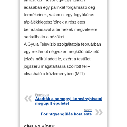
adásában egy pálinkát forgalmazó cég
termékeinek, valamint egy fogyókúrás
táplálékkiegészítőnek a részletes
bemutatásával a termékek megvételére
sarkallhatta a nézőket.
A Gyula Televízió szolgáltatója februárban
egy reklámot négyszer megkülönböztető
jelzés nélkül adott le, ezért a testület
jogszerű magatartásra szólított fel –
olvasható a közleményben.(MTI)
Previous:
Átadták a somogyi kormányhivatal
megújult épületét
Next:
Forintgyengülés kora este
CÍMLAP HÍREK