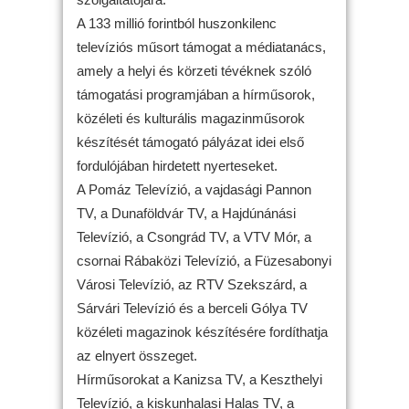
A 133 millió forintból huszonkilenc
televíziós műsort támogat a médiatanács,
amely a helyi és körzeti tévéknek szóló
támogatási programjában a hírműsorok,
közéleti és kulturális magazinműsorok
készítését támogató pályázat idei első
fordulójában hirdetett nyerteseket.
A Pomáz Televízió, a vajdasági Pannon
TV, a Dunaföldvár TV, a Hajdúnánási
Televízió, a Csongrád TV, a VTV Mór, a
csornai Rábaközi Televízió, a Füzesabonyi
Városi Televízió, az RTV Szekszárd, a
Sárvári Televízió és a berceli Gólya TV
közéleti magazinok készítésére fordíthatja
az elnyert összeget.
Hírműsorokat a Kanizsa TV, a Keszthelyi
Televízió, a kiskunhalasi Halas TV, a