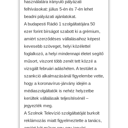
használatára irányuló pályázati
felhívásokat: július 5-én és 7-én lehet
beadni pályázati ajánlatokat.
A budapesti Rádió 1 szolgáltatójára 50
ezer forint bírságot szabott ki a grémium,
amiért szerződéses vállalásaihoz képest
kevesebb szöveget, helyi közélettel
foglalkozó, a helyi mindennapi életet segítő
műsort, viszont több zenét tett közzé a
vizsgált februári adáshéten. A testület a
szankció alkalmazásánál figyelembe vette,
hogy a koronavírus-járvány idején a
médiaszolgáltatók is nehéz helyzetbe
kerültek vállalásaik teljesítésénél –
jegyezték meg.
A Szolnok Televízió szolgáltatóját burkolt
reklámozás miatt figyelmeztette a tanács,
amiért két műsor egy-egy januári