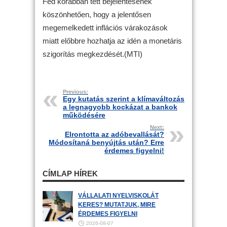
Fed korábban tett bejelentésének
köszönhetően, hogy a jelentősen
megemelkedett inflációs várakozások
miatt előbbre hozhatja az idén a monetáris
szigorítás megkezdését.(MTI)
Previous:
Egy kutatás szerint a klímaváltozás
a legnagyobb kockázat a bankok
működésére
Next:
Elrontotta az adóbevallását?
Módosítaná benyújtás után? Erre
érdemes figyelni!
CÍMLAP HÍREK
VÁLLALATI NYELVISKOLÁT
KERES? MUTATJUK, MIRE
ÉRDEMES FIGYELNI
2026-08-07