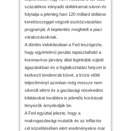
százalékos irányadó dollárkamat-sávon és
folytatja a jelenleg havi 120 milliárd dolláros
keretösszeggel végzett eszközvásárlási
programját. A bejelentés megfelelt a piaci
várakozásoknak.
A döntés indoklásában a Fed leszögezte,
hogy egyértelmű javulás tapasztalható a
koronavírus-járvány által leginkább sújtott
ágazatokban és a foglalkoztatási helyzet is
kedvező tendenciát követ, a krízis előtti
teljesítményt azonban még messze nem
sikerült elérni és a gazdasági növekedési
kilátásokat továbbra is jelentős kockázati
tényezők árnyékolják be.
A Fed egyúttal jelezte, hogy a
makrogazdasági mutatók és az inflációs
cél közelítésében elért eredményekre már