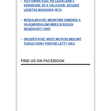
AGYTORNA KVÍZ: HA LEGALÁBB 5
KÉRDÉSRE JÓ A VÁLASZOD, BÜSZKE
LEHETSZ MAGADRA (873)
IRODALMI KVÍZ: MENNYIRE ISMERED A
VILÁGIRODALOM HÍRES IFJÚSÁGI
REGÉNYEIT? (595)
OKOSÍTÓ KVÍZ: MOST MUTASD MEG MIT
TUDSZ! HÁNY PONTOD LETT? (461)
FIND US ON FACEBOOK