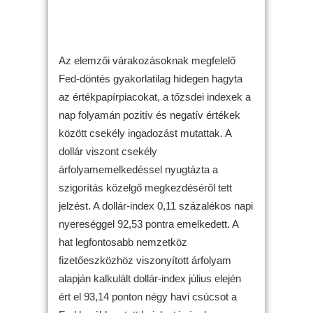
Az elemzői várakozásoknak megfelelő
Fed-döntés gyakorlatilag hidegen hagyta
az értékpapírpiacokat, a tőzsdei indexek a
nap folyamán pozitív és negatív értékek
között csekély ingadozást mutattak. A
dollár viszont csekély
árfolyamemelkedéssel nyugtázta a
szigorítás közelgő megkezdéséről tett
jelzést. A dollár-index 0,11 százalékos napi
nyereséggel 92,53 pontra emelkedett. A
hat legfontosabb nemzetköz
fizetőeszközhöz viszonyított árfolyam
alapján kalkulált dollár-index július elején
ért el 93,14 ponton négy havi csúcsot a