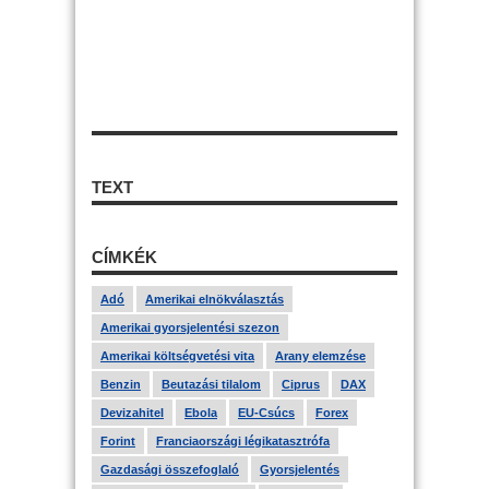
TEXT
CÍMKÉK
Adó
Amerikai elnökválasztás
Amerikai gyorsjelentési szezon
Amerikai költségvetési vita
Arany elemzése
Benzin
Beutazási tilalom
Ciprus
DAX
Devizahitel
Ebola
EU-Csúcs
Forex
Forint
Franciaországi légikatasztrófa
Gazdasági összefoglaló
Gyorsjelentés