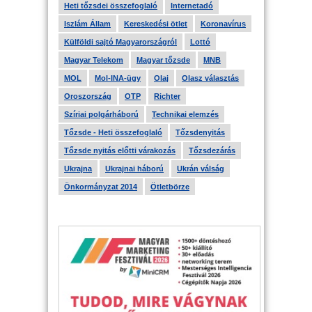
Heti tőzsdei összefoglaló
Internetadó
Iszlám Állam
Kereskedési ötlet
Koronavírus
Külföldi sajtó Magyarországról
Lottó
Magyar Telekom
Magyar tőzsde
MNB
MOL
Mol-INA-ügy
Olaj
Olasz választás
Oroszország
OTP
Richter
Szíriai polgárháború
Technikai elemzés
Tőzsde - Heti összefoglaló
Tőzsdenyitás
Tőzsde nyitás előtti várakozás
Tőzsdezárás
Ukrajna
Ukrajnai háború
Ukrán válság
Önkormányzat 2014
Ötletbörze