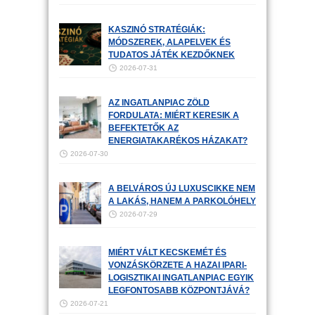
KASZINÓ STRATÉGIÁK:
MÓDSZEREK, ALAPELVEK ÉS
TUDATOS JÁTÉK KEZDŐKNEK
2026-07-31
AZ INGATLANPIAC ZÖLD
FORDULATA: MIÉRT KERESIK A
BEFEKTETŐK AZ
ENERGIATAKARÉKOS HÁZAKAT?
2026-07-30
A BELVÁROS ÚJ LUXUSCIKKE NEM
A LAKÁS, HANEM A PARKOLÓHELY
2026-07-29
MIÉRT VÁLT KECSKEMÉT ÉS
VONZÁSKÖRZETE A HAZAI IPARI-
LOGISZTIKAI INGATLANPIAC EGYIK
LEGFONTOSABB KÖZPONTJÁVÁ?
2026-07-21