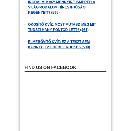
IRODALMI KVÍZ: MENNYIRE ISMERED A
VILÁGIRODALOM HÍRES IFJÚSÁGI
REGÉNYEIT? (595)
OKOSÍTÓ KVÍZ: MOST MUTASD MEG MIT
TUDSZ! HÁNY PONTOD LETT? (461)
ELMEBŐVÍTŐ KVÍZ: EZ A TESZT SEM
KÖNNYŰ, CSERÉBE ÉRDEKES (590)
FIND US ON FACEBOOK