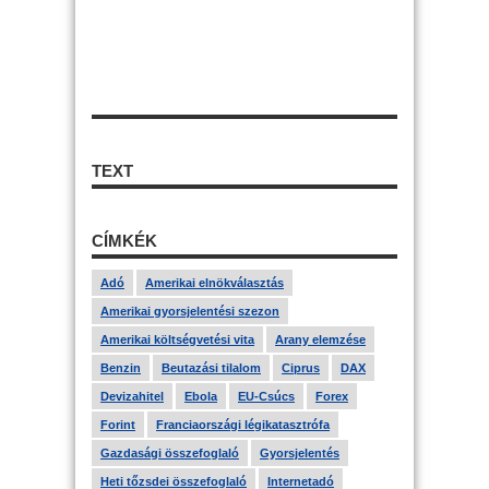
TEXT
CÍMKÉK
Adó
Amerikai elnökválasztás
Amerikai gyorsjelentési szezon
Amerikai költségvetési vita
Arany elemzése
Benzin
Beutazási tilalom
Ciprus
DAX
Devizahitel
Ebola
EU-Csúcs
Forex
Forint
Franciaországi légikatasztrófa
Gazdasági összefoglaló
Gyorsjelentés
Heti tőzsdei összefoglaló
Internetadó