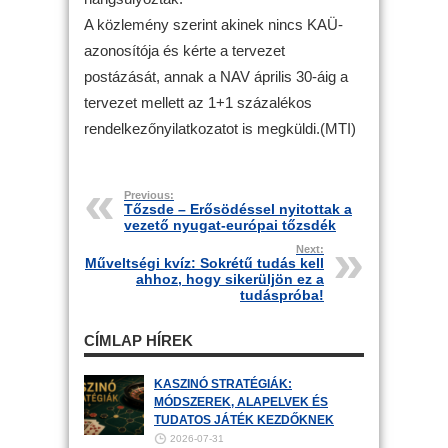
A közlemény szerint akinek nincs KAÜ-
azonosítója és kérte a tervezet
postázását, annak a NAV április 30-áig a
tervezet mellett az 1+1 százalékos
rendelkezőnyilatkozatot is megküldi.(MTI)
Previous:
Tőzsde – Erősödéssel nyitottak a
vezető nyugat-európai tőzsdék
Next:
Műveltségi kvíz: Sokrétű tudás kell
ahhoz, hogy sikerüljön ez a
tudáspróba!
CÍMLAP HÍREK
KASZINÓ STRATÉGIÁK:
MÓDSZEREK, ALAPELVEK ÉS
TUDATOS JÁTÉK KEZDŐKNEK
2026-07-31