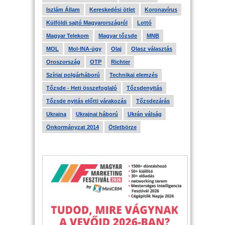
Iszlám Állam
Kereskedési ötlet
Koronavírus
Külföldi sajtó Magyarországról
Lottó
Magyar Telekom
Magyar tőzsde
MNB
MOL
Mol-INA-ügy
Olaj
Olasz választás
Oroszország
OTP
Richter
Szíriai polgárháború
Technikai elemzés
Tőzsde - Heti összefoglaló
Tőzsdenyitás
Tőzsde nyitás előtti várakozás
Tőzsdezárás
Ukrajna
Ukrajnai háború
Ukrán válság
Önkormányzat 2014
Ötletbörze