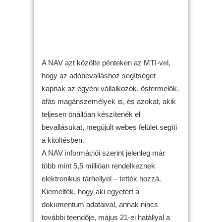
A NAV azt közölte pénteken az MTI-vel,
hogy az adóbevalláshoz segítséget
kapnak az egyéni vállalkozók, őstermelők,
áfás magánszemélyek is, és azokat, akik
teljesen önállóan készítenék el
bevallásukat, megújult webes felület segíti
a kitöltésben.
A NAV információi szerint jelenleg már
több mint 5,5 millióan rendelkeznek
elektronikus tárhellyel – tették hozzá.
Kiemelték, hogy aki egyetért a
dokumentum adataival, annak nincs
további teendője, május 21-ei hatállyal a