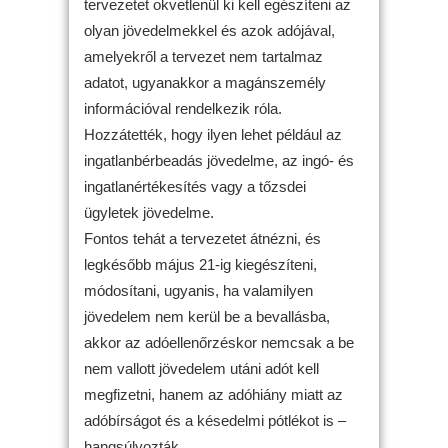
tervezetet okvetlenül ki kell egészíteni az
olyan jövedelmekkel és azok adójával,
amelyekről a tervezet nem tartalmaz
adatot, ugyanakkor a magánszemély
információval rendelkezik róla.
Hozzátették, hogy ilyen lehet például az
ingatlanbérbeadás jövedelme, az ingó- és
ingatlanértékesítés vagy a tőzsdei
ügyletek jövedelme.
Fontos tehát a tervezetet átnézni, és
legkésőbb május 21-ig kiegészíteni,
módosítani, ugyanis, ha valamilyen
jövedelem nem kerül be a bevallásba,
akkor az adóellenőrzéskor nemcsak a be
nem vallott jövedelem utáni adót kell
megfizetni, hanem az adóhiány miatt az
adóbírságot és a késedelmi pótlékot is –
hangsúlyozták.