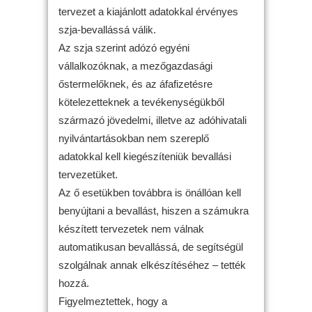
tervezet a kiajánlott adatokkal érvényes
szja-bevallássá válik.
Az szja szerint adózó egyéni
vállalkozóknak, a mezőgazdasági
őstermelőknek, és az áfafizetésre
kötelezetteknek a tevékenységükből
származó jövedelmi, illetve az adóhivatali
nyilvántartásokban nem szereplő
adatokkal kell kiegészíteniük bevallási
tervezetüket.
Az ő esetükben továbbra is önállóan kell
benyújtani a bevallást, hiszen a számukra
készített tervezetek nem válnak
automatikusan bevallássá, de segítségül
szolgálnak annak elkészítéséhez – tették
hozzá.
Figyelmeztettek, hogy a