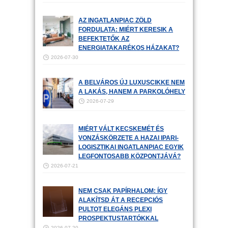
AZ INGATLANPIAC ZÖLD
FORDULATA: MIÉRT KERESIK A
BEFEKTETŐK AZ
ENERGIATAKARÉKOS HÁZAKAT?
2026-07-30
A BELVÁROS ÚJ LUXUSCIKKE NEM
A LAKÁS, HANEM A PARKOLÓHELY
2026-07-29
MIÉRT VÁLT KECSKEMÉT ÉS
VONZÁSKÖRZETE A HAZAI IPARI-
LOGISZTIKAI INGATLANPIAC EGYIK
LEGFONTOSABB KÖZPONTJÁVÁ?
2026-07-21
NEM CSAK PAPÍRHALOM: ÍGY
ALAKÍTSD ÁT A RECEPCIÓS
PULTOT ELEGÁNS PLEXI
PROSPEKTUSTARTÓKKAL
2026-07-20