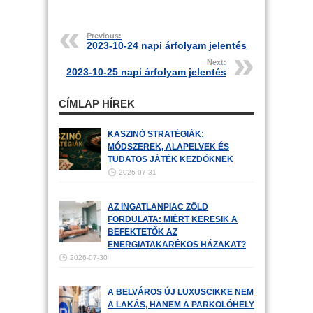
Previous:
2023-10-24 napi árfolyam jelentés
Next:
2023-10-25 napi árfolyam jelentés
CÍMLAP HÍREK
KASZINÓ STRATÉGIÁK:
MÓDSZEREK, ALAPELVEK ÉS
TUDATOS JÁTÉK KEZDŐKNEK
2026-07-31
AZ INGATLANPIAC ZÖLD
FORDULATA: MIÉRT KERESIK A
BEFEKTETŐK AZ
ENERGIATAKARÉKOS HÁZAKAT?
2026-07-30
A BELVÁROS ÚJ LUXUSCIKKE NEM
A LAKÁS, HANEM A PARKOLÓHELY