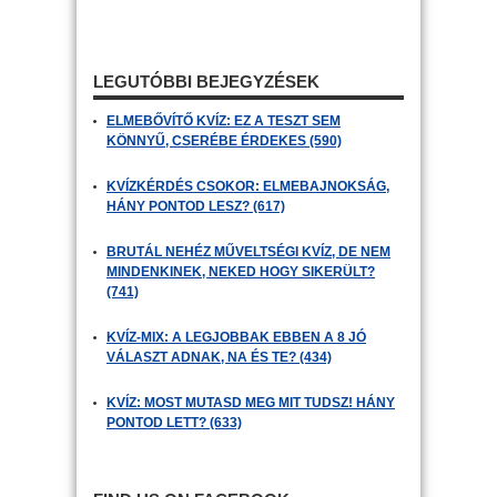
LEGUTÓBBI BEJEGYZÉSEK
ELMEBŐVÍTŐ KVÍZ: EZ A TESZT SEM
KÖNNYŰ, CSERÉBE ÉRDEKES (590)
KVÍZKÉRDÉS CSOKOR: ELMEBAJNOKSÁG,
HÁNY PONTOD LESZ? (617)
BRUTÁL NEHÉZ MŰVELTSÉGI KVÍZ, DE NEM
MINDENKINEK, NEKED HOGY SIKERÜLT?
(741)
KVÍZ-MIX: A LEGJOBBAK EBBEN A 8 JÓ
VÁLASZT ADNAK, NA ÉS TE? (434)
KVÍZ: MOST MUTASD MEG MIT TUDSZ! HÁNY
PONTOD LETT? (633)