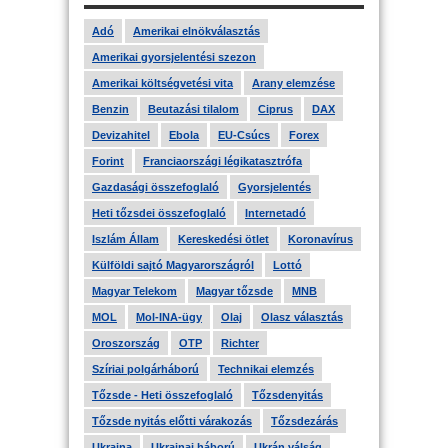
Adó
Amerikai elnökválasztás
Amerikai gyorsjelentési szezon
Amerikai költségvetési vita
Arany elemzése
Benzin
Beutazási tilalom
Ciprus
DAX
Devizahitel
Ebola
EU-Csúcs
Forex
Forint
Franciaországi légikatasztrófa
Gazdasági összefoglaló
Gyorsjelentés
Heti tőzsdei összefoglaló
Internetadó
Iszlám Állam
Kereskedési ötlet
Koronavírus
Külföldi sajtó Magyarországról
Lottó
Magyar Telekom
Magyar tőzsde
MNB
MOL
Mol-INA-ügy
Olaj
Olasz választás
Oroszország
OTP
Richter
Szíriai polgárháború
Technikai elemzés
Tőzsde - Heti összefoglaló
Tőzsdenyitás
Tőzsde nyitás előtti várakozás
Tőzsdezárás
Ukrajna
Ukrajnai háború
Ukrán válság