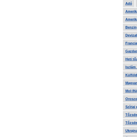
Adó
Amerika
Amerika
Benzin
Devizah
Francia
Gazdas
Heti tő
Iszlám
Külföld
Magyar
Mol-IN
Oroszo
Szíriai
Tőzsde 
Tőzsde 
Ukrajn