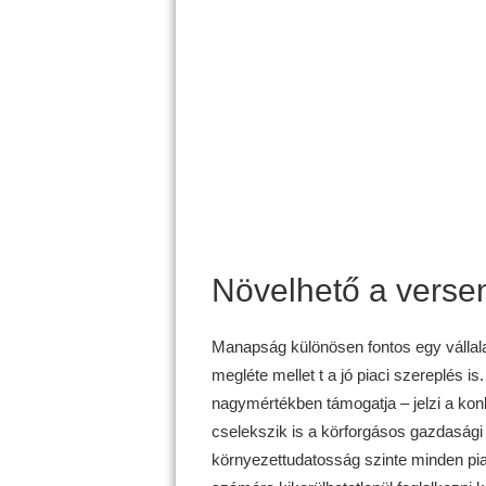
Növelhető a vers
Manapság különösen fontos egy vállal
megléte mellet t a jó piaci szereplés is
nagymértékben támogatja – jelzi a k
cselekszik is a körforgásos gazdasági
környezettudatosság szinte minden piaci