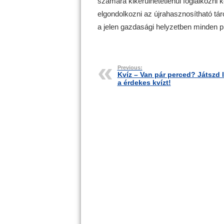
számára kikerülhetetlenül foglalkozni
elgondolkozni az újrahasznosítható tár
a jelen gazdasági helyzetben minden pi
Previous:
Kvíz – Van pár perced? Játszd l
a érdekes kvízt!