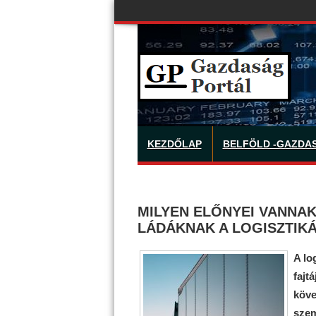
KEZDŐLAP
BELFÖLD -GAZDA
MILYEN ELŐNYEI VANNA
LÁDÁKNAK A LOGISZTIK
A lo
fajt
köve
szem