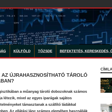
SÁG
KÜLFÖLD
TŐZSDE
BEFEKTETÉS, KERESKEDÉS, 
CÍMLA
K AZ ÚJRAHASZNOSÍTHATÓ TÁROLÓ
ÁBAN?
gisztikában a műanyag tároló dobozoknak számos
ája létezik, mivel az egyes iparágak sajátos
telményeket támasztanak a szállító ládákkal
ben. Az ellátási lánc számos elemében használják