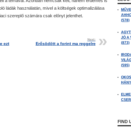
 kell a témával. Azonban nemcsak kell, hanem érdemes is
oló ládák használatán, mivel a költségek optimalizálása
MŰVE
AHHO
aci szereplő számára csak előnyt jelenthet.
(578)
AGYT
JÓ A
Next:
(873)
e ezt
Erősödött a forint ma reggelre
IROD
VILÁ
(595)
OKOS
HÁNY
ELME
CSER
FIND