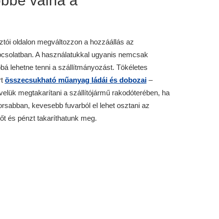
bbé válna a
ztói oldalon megváltozzon a hozzáállás az
pcsolatban. A használatukkal ugyanis nemcsak
á lehetne tenni a szállítmányozást. Tökéletes
rt
összecsukható műanyag ládái és dobozai
–
 velük megtakarítani a szállítójármű rakodóterében, ha
orsabban, kevesebb fuvarból el lehet osztani az
t és pénzt takaríthatunk meg.