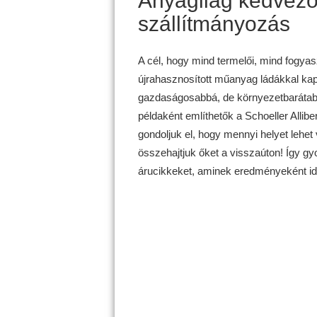
Anyagilag kedvező
szállítmányozás
A cél, hogy mind termelői, mind fogyas
újrahasznosított műanyag ládákkal ka
gazdaságosabbá, de környezetbarátabb
példaként említhetők a Schoeller Allibe
gondoljuk el, hogy mennyi helyet lehet
összehajtjuk őket a visszaúton! Így gy
árucikkeket, aminek eredményeként idő