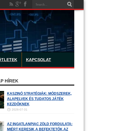
ÖTLETEK
KAPCSOLAT
P HÍREK
KASZINÓ STRATÉGIÁK: MÓDSZEREK,
ALAPELVEK ÉS TUDATOS JÁTÉK
KEZDŐKNEK
2026-07-31
AZ INGATLANPIAC ZÖLD FORDULATA:
MIÉRT KERESIK A BEFEKTETŐK AZ