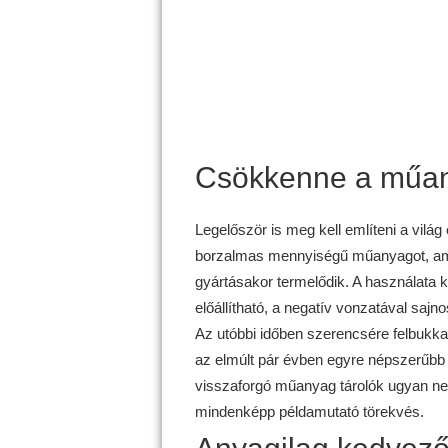
Csökkenne a műa
Legelőször is meg kell említeni a világ
borzalmas mennyiségű műanyagot, ami
gyártásakor termelődik. A használata k
előállítható, a negatív vonzatával sa
Az utóbbi időben szerencsére felbukk
az elmúlt pár évben egyre népszerűbb le
visszaforgó műanyag tárolók ugyan ne
mindenképp példamutató törekvés.