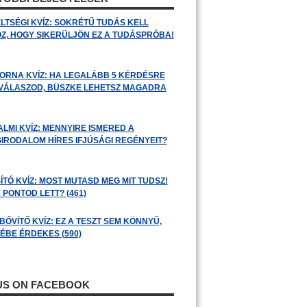
LTSÉGI KVÍZ: SOKRÉTŰ TUDÁS KELL
Z, HOGY SIKERÜLJÖN EZ A TUDÁSPRÓBA!
ORNA KVÍZ: HA LEGALÁBB 5 KÉRDÉSRE
 VÁLASZOD, BÜSZKE LEHETSZ MAGADRA
ALMI KVÍZ: MENNYIRE ISMERED A
GIRODALOM HÍRES IFJÚSÁGI REGÉNYEIT?
ÍTÓ KVÍZ: MOST MUTASD MEG MIT TUDSZ!
 PONTOD LETT? (461)
BŐVÍTŐ KVÍZ: EZ A TESZT SEM KÖNNYŰ,
ÉBE ÉRDEKES (590)
 US ON FACEBOOK