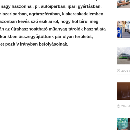
 nagy haszonnal, pl. autóiparban, ipari gyártásban,
miszeriparban, agrárszférában, kiskereskedelemben
 azonban kevés szó esik arról, hogy hol térül meg
án az újrahasznosítható műanyag tárolók használata
kkünkben összegyűjtöttünk pár olyan területet,
et pozitív irányban befolyásolnak.
2026-
2026-