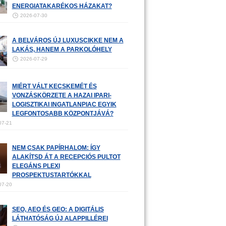
ENERGIATAKARÉKOS HÁZAKAT?
2026-07-30
A BELVÁROS ÚJ LUXUSCIKKE NEM A
LAKÁS, HANEM A PARKOLÓHELY
2026-07-29
MIÉRT VÁLT KECSKEMÉT ÉS
VONZÁSKÖRZETE A HAZAI IPARI-
LOGISZTIKAI INGATLANPIAC EGYIK
LEGFONTOSABB KÖZPONTJÁVÁ?
07-21
NEM CSAK PAPÍRHALOM: ÍGY
ALAKÍTSD ÁT A RECEPCIÓS PULTOT
ELEGÁNS PLEXI
PROSPEKTUSTARTÓKKAL
07-20
SEO, AEO ÉS GEO: A DIGITÁLIS
LÁTHATÓSÁG ÚJ ALAPPILLÉREI