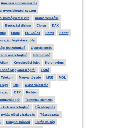
Amerikai elnökválasztás
i gyorsjelentési szezon
i költségvetési vita
Arany elemzése
Beutazási tilalom
Ciprus
DAX
itel
Ebola
EU-Csúcs
Forex
Forint
országi légikatasztrófa
ági összefoglaló
Gyorsjelentés
zsdei összefoglaló
Internetadó
 Állam
Kereskedési ötlet
Koronavírus
i sajtó Magyarországról
Lottó
 Telekom
Magyar tőzsde
MNB
MOL
A-ügy
Olaj
Olasz választás
rszág
OTP
Richter
 polgárháború
Technikai elemzés
- Heti összefoglaló
Tőzsdenyitás
nyitás előtti várakozás
Tőzsdezárás
a
Ukrajnai háború
Ukrán válság