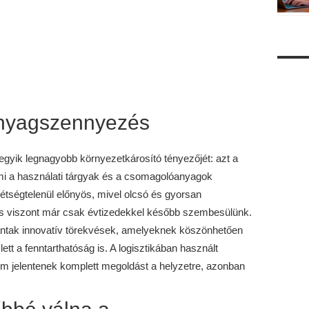
nyagszennyezés
 egyik legnagyobb környezetkárosító tényezőjét: azt a
 a használati tárgyak és a csomagolóanyagok
étségtelenül előnyös, mivel olcsó és gyorsan
jnos viszont már csak évtizedekkel később szembesülünk.
antak innovatív törekvések, amelyeknek köszönhetően
tt a fenntarthatóság is. A logisztikában használt
m jelentenek komplett megoldást a helyzetre, azonban