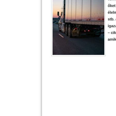
őket
élel
stb.
igaz
– ci
amik