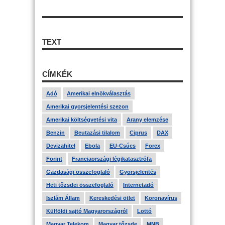
TEXT
CÍMKÉK
Adó
Amerikai elnökválasztás
Amerikai gyorsjelentési szezon
Amerikai költségvetési vita
Arany elemzése
Benzin
Beutazási tilalom
Ciprus
DAX
Devizahitel
Ebola
EU-Csúcs
Forex
Forint
Franciaországi légikatasztrófa
Gazdasági összefoglaló
Gyorsjelentés
Heti tőzsdei összefoglaló
Internetadó
Iszlám Állam
Kereskedési ötlet
Koronavírus
Külföldi sajtó Magyarországról
Lottó
Magyar Telekom
Magyar tőzsde
MNB