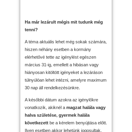
Ha már lezárult mégis mit tudunk még
tenni?
A téma aktuális lehet még sokak számára,
hiszen néhány esetben a kormány
elérhetővé tette az igénylést egészen
március 31-ig, emellett a hibásan vagy
hiányosan kitöltött igényeket a lezáráson
túlnyúlóan lehet intézni, amelyre maximum
30 nap áll rendelkezésünkre.
A későbbi dátum azokra az igénylőkre
vonatkozik, akiknél a
magzat halála vagy
halva születése, gyermek halála
következett
be a kérelem benyújtása előtt.
Ilyen esetben akkor lehetünk jogosultak,