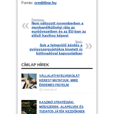
Forrás:
creditline.hu
Previous:
Nem változott novemberben a
munkanélküliségi ráta az
euróövezetben és az EU-ban az
előző havihoz képest
Next:
Sok a felmerülő kérdés a
gyógyszergyártókra kivetett új
különadóval kapcsolatban
CÍMLAP HÍREK
VÁLLALATI NYELVISKOLÁT
KERES? MUTATJUK, MIRE
ÉRDEMES FIGYELNI
2026-08-07
KASZINÓ STRATÉGIÁK:
MÓDSZEREK, ALAPELVEK ÉS
TUDATOS JÁTÉK KEZDŐKNEK