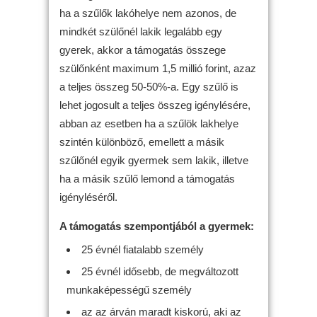
ha a szűlők lakóhelye nem azonos, de
mindkét szülőnél lakik legalább egy
gyerek, akkor a támogatás összege
szülőnként maximum 1,5 millió forint, azaz
a teljes összeg 50-50%-a. Egy szűlő is
lehet jogosult a teljes összeg igénylésére,
abban az esetben ha a szűlök lakhelye
szintén különböző, emellett a másik
szűlőnél egyik gyermek sem lakik, illetve
ha a másik szűlő lemond a támogatás
igényléséről.
A támogatás szempontjából a gyermek:
25 évnél fiatalabb személy
25 évnél idősebb, de megváltozott
munkaképességű személy
az az árván maradt kiskorú, aki az