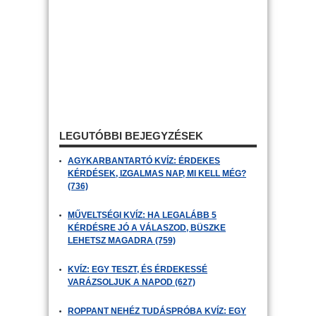
LEGUTÓBBI BEJEGYZÉSEK
AGYKARBANTARTÓ KVÍZ: ÉRDEKES
KÉRDÉSEK, IZGALMAS NAP, MI KELL MÉG?
(736)
MŰVELTSÉGI KVÍZ: HA LEGALÁBB 5
KÉRDÉSRE JÓ A VÁLASZOD, BÜSZKE
LEHETSZ MAGADRA (759)
KVÍZ: EGY TESZT, ÉS ÉRDEKESSÉ
VARÁZSOLJUK A NAPOD (627)
ROPPANT NEHÉZ TUDÁSPRÓBA KVÍZ: EGY