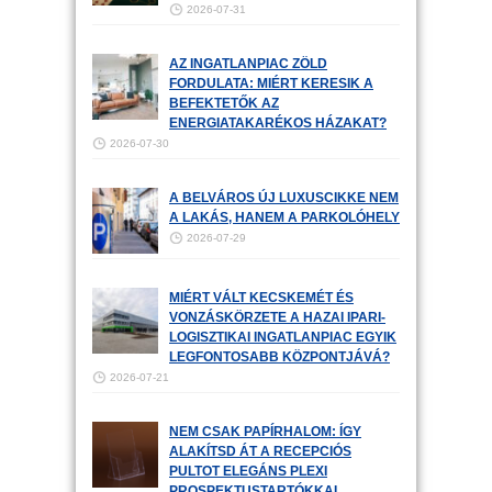
2026-07-31
AZ INGATLANPIAC ZÖLD
FORDULATA: MIÉRT KERESIK A
BEFEKTETŐK AZ
ENERGIATAKARÉKOS HÁZAKAT?
2026-07-30
A BELVÁROS ÚJ LUXUSCIKKE NEM
A LAKÁS, HANEM A PARKOLÓHELY
2026-07-29
MIÉRT VÁLT KECSKEMÉT ÉS
VONZÁSKÖRZETE A HAZAI IPARI-
LOGISZTIKAI INGATLANPIAC EGYIK
LEGFONTOSABB KÖZPONTJÁVÁ?
2026-07-21
NEM CSAK PAPÍRHALOM: ÍGY
ALAKÍTSD ÁT A RECEPCIÓS
PULTOT ELEGÁNS PLEXI
PROSPEKTUSTARTÓKKAL