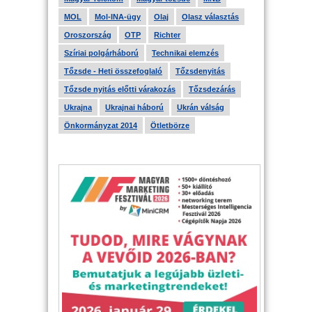
MOL
Mol-INA-ügy
Olaj
Olasz választás
Oroszország
OTP
Richter
Szíriai polgárháború
Technikai elemzés
Tőzsde - Heti összefoglaló
Tőzsdenyitás
Tőzsde nyitás előtti várakozás
Tőzsdezárás
Ukrajna
Ukrajnai háború
Ukrán válság
Önkormányzat 2014
Ötletbörze