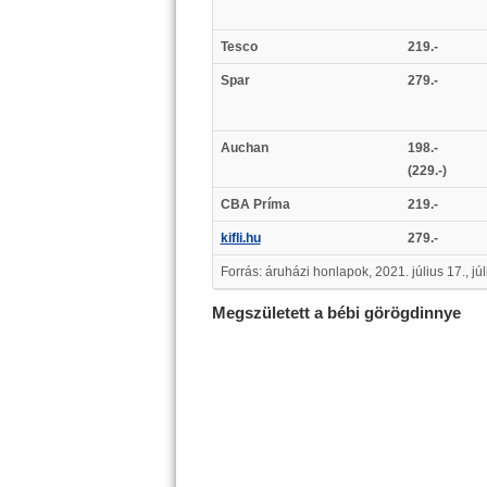
Tesco
219.-
Spar
279.-
Auchan
198.-
(229.-)
CBA Príma
219.-
kifli.hu
279.-
Forrás: áruházi honlapok, 2021. július 17., júl
Megszületett a bébi görögdinnye