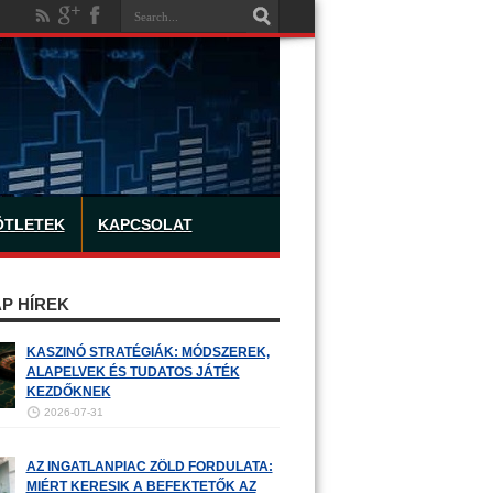
ÖTLETEK
KAPCSOLAT
P HÍREK
KASZINÓ STRATÉGIÁK: MÓDSZEREK,
ALAPELVEK ÉS TUDATOS JÁTÉK
KEZDŐKNEK
2026-07-31
AZ INGATLANPIAC ZÖLD FORDULATA:
MIÉRT KERESIK A BEFEKTETŐK AZ