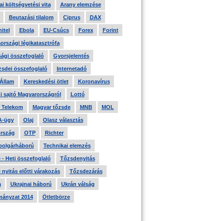
i költségvetési vita
Arany elemzése
Beutazási tilalom
Ciprus
DAX
itel
Ebola
EU-Csúcs
Forex
Forint
országi légikatasztrófa
ági összefoglaló
Gyorsjelentés
zsdei összefoglaló
Internetadó
 Állam
Kereskedési ötlet
Koronavírus
i sajtó Magyarországról
Lottó
 Telekom
Magyar tőzsde
MNB
MOL
A-ügy
Olaj
Olasz választás
rszág
OTP
Richter
 polgárháború
Technikai elemzés
- Heti összefoglaló
Tőzsdenyitás
nyitás előtti várakozás
Tőzsdezárás
a
Ukrajnai háború
Ukrán válság
ányzat 2014
Ötletbörze