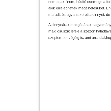
nem csak finom, hűsítő csemege a forr
akik erre építették megélhetésüket. Eh
maradt, és ugyan szereti a dinnyét, de 
A dinnyeárak mozgásának hagyományos 
majd csúszik lefelé a szezon haladtáv
szeptember végéig is, ami arra utal,hog