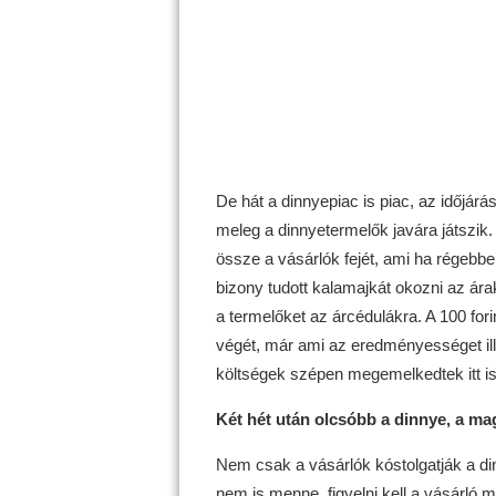
De hát a dinnyepiac is piac, az időjárá
meleg a dinnyetermelők javára játszik.
össze a vásárlók fejét, ami ha régebb
bizony tudott kalamajkát okozni az ár
a termelőket az árcédulákra. A 100 for
végét, már ami az eredményességet ille
költségek szépen megemelkedtek itt is
Két hét után olcsóbb a dinnye, a m
Nem csak a vásárlók kóstolgatják a din
nem is menne, figyelni kell a vásárló m