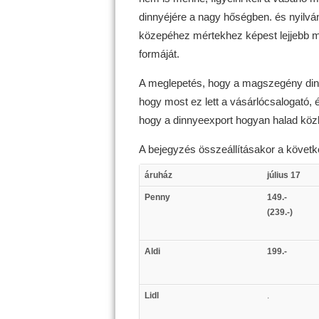
dinnyéjére a nagy hőségben. és nyilvá
közepéhez mértekhez képest lejjebb me
formáját.
A meglepetés, hogy a magszegény dinn
hogy most ez lett a vásárlócsalogató, é
hogy a dinnyeexport hogyan halad köz
A bejegyzés összeállításakor a követk
áruház
július 17
Penny
149.-
(239.-)
Aldi
199.-
Lidl
.