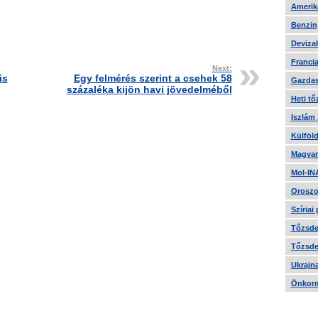
Amerika
Benzin
Devizah
Francia
Next:
is
Egy felmérés szerint a csehek 58
Gazdas
százaléka kijön havi jövedelméből
Heti tő
Iszlám
Külföld
Magyar
Mol-IN
Oroszo
Szíriai
Tőzsde 
Tőzsde 
Ukrajn
Önkorm