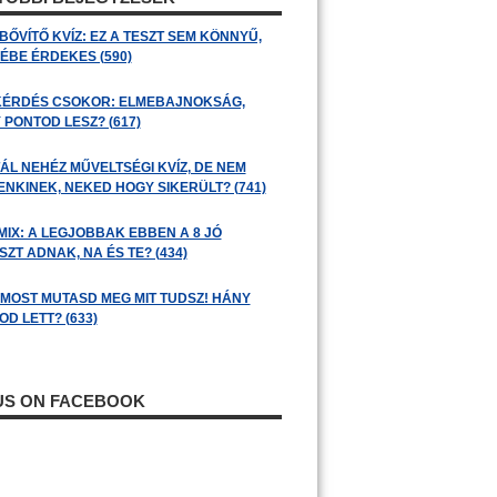
BŐVÍTŐ KVÍZ: EZ A TESZT SEM KÖNNYŰ,
ÉBE ÉRDEKES (590)
KÉRDÉS CSOKOR: ELMEBAJNOKSÁG,
 PONTOD LESZ? (617)
ÁL NEHÉZ MŰVELTSÉGI KVÍZ, DE NEM
ENKINEK, NEKED HOGY SIKERÜLT? (741)
MIX: A LEGJOBBAK EBBEN A 8 JÓ
ZT ADNAK, NA ÉS TE? (434)
: MOST MUTASD MEG MIT TUDSZ! HÁNY
D LETT? (633)
 US ON FACEBOOK