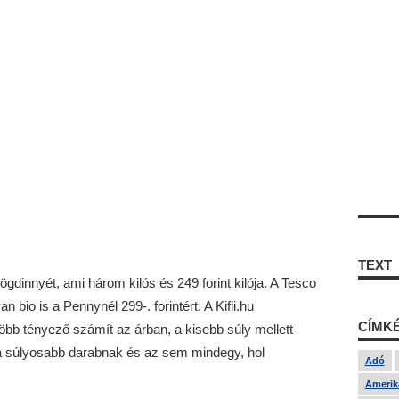
TEXT
ögdinnyét, ami három kilós és 249 forint kilója. A Tesco
van bio is a Pennynél 299-. forintért. A Kifli.hu
CÍMK
s több tényező számít az árban, a kisebb súly mellett
 a súlyosabb darabnak és az sem mindegy, hol
Adó
Amerika