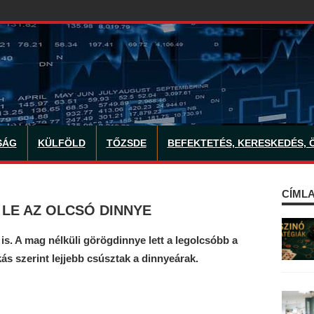
SÁG
KÜLFÖLD
TŐZSDE
BEFEKTETÉS, KERESKEDÉS, 
CÍMLA
LE AZ OLCSÓ DINNYE
is. A mag nélküli görögdinnye lett a legolcsóbb a
ás szerint lejjebb csúsztak a dinnyeárak.