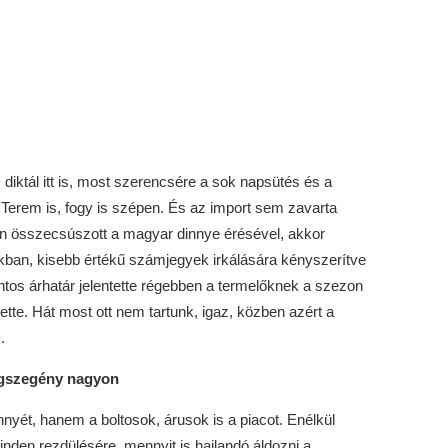
s diktál itt is, most szerencsére a sok napsütés és a
 Terem is, fogy is szépen. És az import sem zavarta
en összecsúszott a magyar dinnye érésével, akkor
akban, kisebb értékű számjegyek irkálására kényszerítve
intos árhatár jelentette régebben a termelőknek a szezon
tte. Hát most ott nem tartunk, igaz, közben azért a
.
agszegény nagyon
nyét, hanem a boltosok, árusok is a piacot. Enélkül
inden rezdülésére, mennyit is hajlandó áldozni a