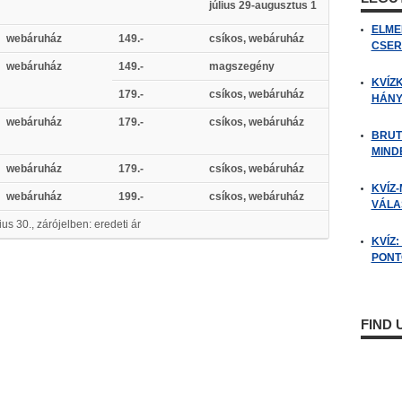
július 29-augusztus 1
ELME
webáruház
149.-
csíkos, webáruház
CSER
webáruház
149.-
magszegény
KVÍZ
179.-
csíkos, webáruház
HÁNY
webáruház
179.-
csíkos, webáruház
BRUT
MIND
webáruház
179.-
csíkos, webáruház
KVÍZ-
webáruház
199.-
csíkos, webáruház
VÁLAS
ius 30., zárójelben: eredeti ár
KVÍZ
PONTO
FIND