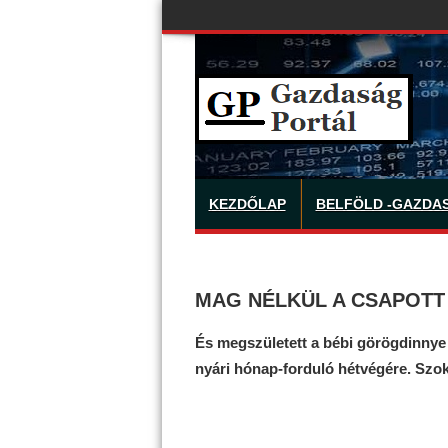
KEZDŐLAP
BELFÖLD -GAZDA
MAG NÉLKÜL A CSAPOTT 
És megszületett a bébi görögdinnye 
nyári hónap-forduló hétvégére. Szok