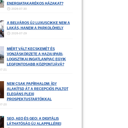
ENERGIATAKARÉKOS HÁZAKAT?
2026-07-30
A BELVÁROS ÚJ LUXUSCIKKE NEM A
LAKÁS, HANEM A PARKOLÓHELY
2026-07-29
MIÉRT VÁLT KECSKEMÉT ÉS
VONZÁSKÖRZETE A HAZAI IPARI-
LOGISZTIKAI INGATLANPIAC EGYIK
LEGFONTOSABB KÖZPONTJÁVÁ?
07-21
NEM CSAK PAPÍRHALOM: ÍGY
ALAKÍTSD ÁT A RECEPCIÓS PULTOT
ELEGÁNS PLEXI
PROSPEKTUSTARTÓKKAL
07-20
SEO, AEO ÉS GEO: A DIGITÁLIS
LÁTHATÓSÁG ÚJ ALAPPILLÉREI