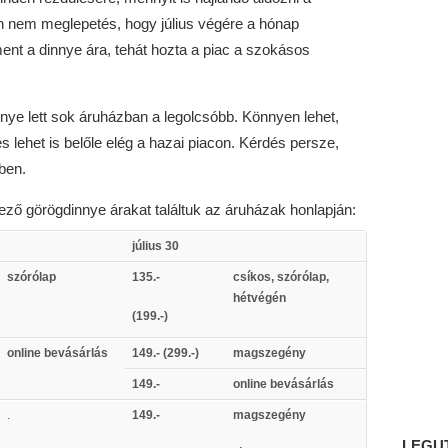
n nem meglepetés, hogy július végére a hónap
nt a dinnye ára, tehát hozta a piac a szokásos
ye lett sok áruházban a legolcsóbb. Könnyen lehet,
s lehet is belőle elég a hazai piacon. Kérdés persze,
ben.
ező görögdinnye árakat találtuk az áruházak honlapján:
július 30
szórólap
135.-
csíkos, szórólap,
hétvégén
(199.-)
online bevásárlás
149.- (299.-)
magszegény
149.-
online bevásárlás
.
149.-
magszegény
LEGU