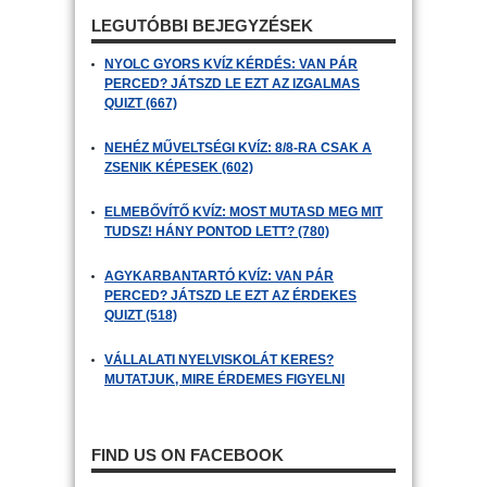
LEGUTÓBBI BEJEGYZÉSEK
NYOLC GYORS KVÍZ KÉRDÉS: VAN PÁR
PERCED? JÁTSZD LE EZT AZ IZGALMAS
QUIZT (667)
NEHÉZ MŰVELTSÉGI KVÍZ: 8/8-RA CSAK A
ZSENIK KÉPESEK (602)
ELMEBŐVÍTŐ KVÍZ: MOST MUTASD MEG MIT
TUDSZ! HÁNY PONTOD LETT? (780)
AGYKARBANTARTÓ KVÍZ: VAN PÁR
PERCED? JÁTSZD LE EZT AZ ÉRDEKES
QUIZT (518)
VÁLLALATI NYELVISKOLÁT KERES?
MUTATJUK, MIRE ÉRDEMES FIGYELNI
FIND US ON FACEBOOK