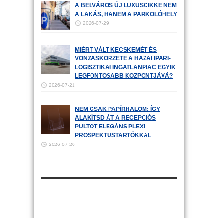
A BELVÁROS ÚJ LUXUSCIKKE NEM
A LAKÁS, HANEM A PARKOLÓHELY
2026-07-29
MIÉRT VÁLT KECSKEMÉT ÉS
VONZÁSKÖRZETE A HAZAI IPARI-
LOGISZTIKAI INGATLANPIAC EGYIK
LEGFONTOSABB KÖZPONTJÁVÁ?
2026-07-21
NEM CSAK PAPÍRHALOM: ÍGY
ALAKÍTSD ÁT A RECEPCIÓS
PULTOT ELEGÁNS PLEXI
PROSPEKTUSTARTÓKKAL
2026-07-20