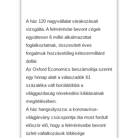
A ház 120 nagyvállalat várakozásait
vizsgálta. A felmérésbe bevont cégek
együttesen 6 millió alkalmazottat
foglalkoztatnak, összesített éves
forgalmuk hozzávetőleg kétezermilliárd
dollár.
Az Oxford Economics beszámolója szerint
egy hónap alatt a válaszadók 61
százaléka vált borúlátóbbá a
világgazdaság növekedési kilátásainak
megítélésében.
A ház hangsúlyozza: a koronavírus-
világjárvány csúcspontja óta most fordult
először elő, hogy a felméréseibe bevont
üzleti vállalkozások többsége