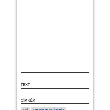
TEXT
CÍMKÉK
Adó
Amerikai elnökválasztás