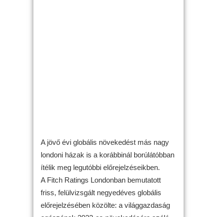
A jövő évi globális növekedést más nagy
londoni házak is a korábbinál borúlátóbban
ítélik meg legutóbbi előrejelzéseikben.
A Fitch Ratings Londonban bemutatott
friss, felülvizsgált negyedéves globális
előrejelzésében közölte: a világgazdaság