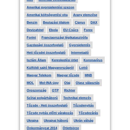
Amerikai gyorsjelentési szezon
Amerikai költségvetési vita
Arany elemzése
Benzin
Beutazási tilalom
Ciprus
DAX
Devizahitel
Ebola
EU-Csúcs
Forex
Forint
Franciaországi légikatasztrófa
Gazdasági összefoglaló
Gyorsjelentés
Heti tőzsdei összefoglaló
Internetadó
Iszlám Állam
Kereskedési ötlet
Koronavírus
Külföldi sajtó Magyarországról
Lottó
Magyar Telekom
Magyar tőzsde
MNB
MOL
Mol-INA-ügy
Olaj
Olasz választás
Oroszország
OTP
Richter
Szíriai polgárháború
Technikai elemzés
Tőzsde - Heti összefoglaló
Tőzsdenyitás
Tőzsde nyitás előtti várakozás
Tőzsdezárás
Ukrajna
Ukrajnai háború
Ukrán válság
Önkormányzat 2014
Ötletbörze