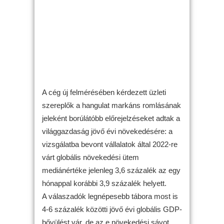
A cég új felmérésében kérdezett üzleti
szereplők a hangulat markáns romlásának
jeleként borúlátóbb előrejelzéseket adtak a
világgazdaság jövő évi növekedésére: a
vizsgálatba bevont vállalatok által 2022-re
várt globális növekedési ütem
mediánértéke jelenleg 3,6 százalék az egy
hónappal korábbi 3,9 százalék helyett.
A válaszadók legnépesebb tábora most is
4-6 százalék közötti jövő évi globális GDP-
bővülést vár, de az e növekedési sávot