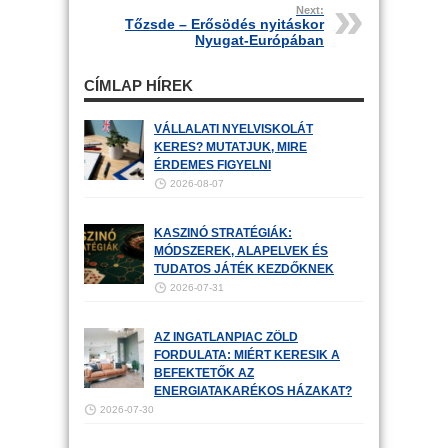
Next:
Tőzsde – Erősödés nyitáskor
Nyugat-Európában
CÍMLAP HÍREK
VÁLLALATI NYELVISKOLÁT
KERES? MUTATJUK, MIRE
ÉRDEMES FIGYELNI
2026-08-07
KASZINÓ STRATÉGIÁK:
MÓDSZEREK, ALAPELVEK ÉS
TUDATOS JÁTÉK KEZDŐKNEK
2026-07-31
AZ INGATLANPIAC ZÖLD
FORDULATA: MIÉRT KERESIK A
BEFEKTETŐK AZ
ENERGIATAKARÉKOS HÁZAKAT?
2026-07-30