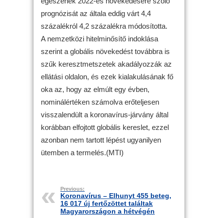
egészének 2022-es növekedésére szóló
prognózisát az általa eddig várt 4,4
százalékról 4,2 százalékra módosította.
A nemzetközi hitelminősítő indoklása
szerint a globális növekedést továbbra is
szűk keresztmetszetek akadályozzák az
ellátási oldalon, és ezek kialakulásának fő
oka az, hogy az elmúlt egy évben,
nominálértéken számolva erőteljesen
visszalendült a koronavírus-járvány által
korábban elfojtott globális kereslet, ezzel
azonban nem tartott lépést ugyanilyen
ütemben a termelés.(MTI)
Previous:
Koronavírus – Elhunyt 455 beteg,
16 017 új fertőzöttet találtak
Magyarországon a hétvégén