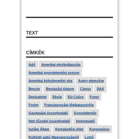
TEXT
CÍMKÉK
Adó
Amerikai elnökválasztás
Amerikai gyorsjelentési szezon
Amerikai költségvetési vita
Arany elemzése
Benzin
Beutazási tilalom
Ciprus
DAX
Devizahitel
Ebola
EU-Csúcs
Forex
Forint
Franciaországi légikatasztrófa
Gazdasági összefoglaló
Gyorsjelentés
Heti tőzsdei összefoglaló
Internetadó
Iszlám Állam
Kereskedési ötlet
Koronavírus
Külföldi sajtó Magyarországról
Lottó