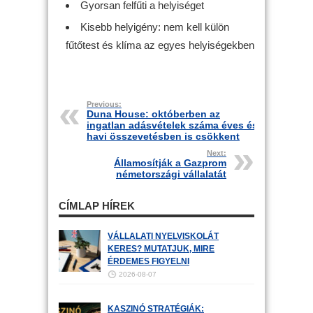
Gyorsan felfűti a helyiséget
Kisebb helyigény: nem kell külön
fűtőtest és klíma az egyes helyiségekben
Previous:
Duna House: októberben az
ingatlan adásvételek száma éves és
havi összevetésben is csökkent
Next:
Államosítják a Gazprom
németországi vállalatát
CÍMLAP HÍREK
VÁLLALATI NYELVISKOLÁT
KERES? MUTATJUK, MIRE
ÉRDEMES FIGYELNI
2026-08-07
KASZINÓ STRATÉGIÁK: