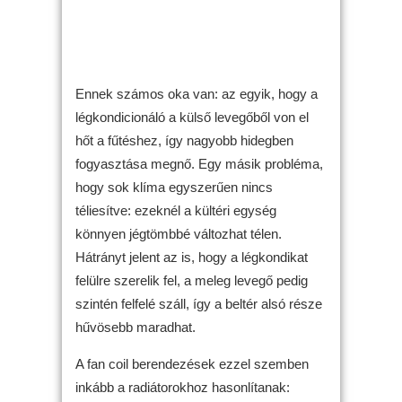
Ennek számos oka van: az egyik, hogy a
légkondicionáló a külső levegőből von el
hőt a fűtéshez, így nagyobb hidegben
fogyasztása megnő. Egy másik probléma,
hogy sok klíma egyszerűen nincs
téliesítve: ezeknél a kültéri egység
könnyen jégtömbbé változhat télen.
Hátrányt jelent az is, hogy a légkondikat
felülre szerelik fel, a meleg levegő pedig
szintén felfelé száll, így a beltér alsó része
hűvösebb maradhat.
A fan coil berendezések ezzel szemben
inkább a radiátorokhoz hasonlítanak: