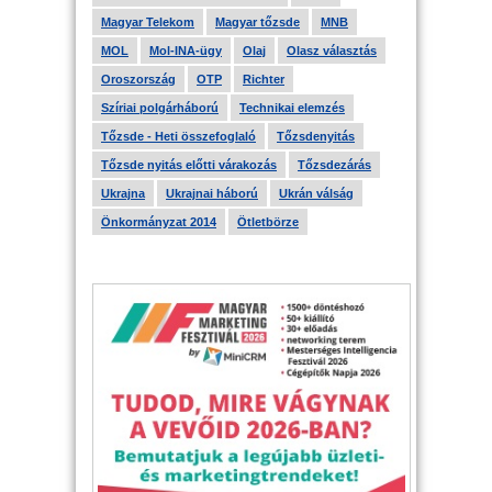
Magyar Telekom
Magyar tőzsde
MNB
MOL
Mol-INA-ügy
Olaj
Olasz választás
Oroszország
OTP
Richter
Szíriai polgárháború
Technikai elemzés
Tőzsde - Heti összefoglaló
Tőzsdenyitás
Tőzsde nyitás előtti várakozás
Tőzsdezárás
Ukrajna
Ukrajnai háború
Ukrán válság
Önkormányzat 2014
Ötletbörze