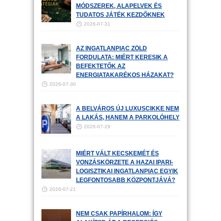
MÓDSZEREK, ALAPELVEK ÉS
TUDATOS JÁTÉK KEZDŐKNEK
2026-07-31
AZ INGATLANPIAC ZÖLD
FORDULATA: MIÉRT KERESIK A
BEFEKTETŐK AZ
ENERGIATAKARÉKOS HÁZAKAT?
2026-07-30
A BELVÁROS ÚJ LUXUSCIKKE NEM
A LAKÁS, HANEM A PARKOLÓHELY
2026-07-29
MIÉRT VÁLT KECSKEMÉT ÉS
VONZÁSKÖRZETE A HAZAI IPARI-
LOGISZTIKAI INGATLANPIAC EGYIK
LEGFONTOSABB KÖZPONTJÁVÁ?
2026-07-21
NEM CSAK PAPÍRHALOM: ÍGY