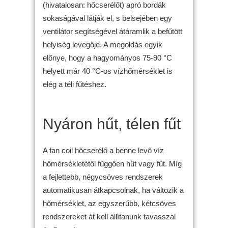
(hivatalosan: hőcserélőt) apró bordák
sokaságával látják el, s belsejében egy
ventilátor segítségével átáramlik a befűtött
helyiség levegője. A megoldás egyik
előnye, hogy a hagyományos 75-90 °C
helyett már 40 °C-os vízhőmérséklet is
elég a téli fűtéshez.
Nyáron hűt, télen fűt
A fan coil hőcserélő a benne levő víz
hőmérsékletétől függően hűt vagy fűt. Míg
a fejlettebb, négycsöves rendszerek
automatikusan átkapcsolnak, ha változik a
hőmérséklet, az egyszerűbb, kétcsöves
rendszereket át kell állítanunk tavasszal