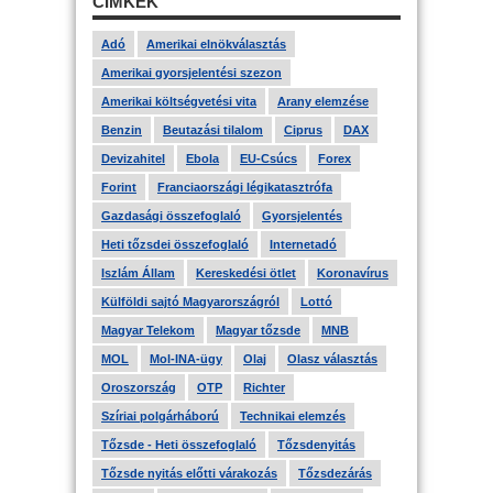
CÍMKÉK
Adó
Amerikai elnökválasztás
Amerikai gyorsjelentési szezon
Amerikai költségvetési vita
Arany elemzése
Benzin
Beutazási tilalom
Ciprus
DAX
Devizahitel
Ebola
EU-Csúcs
Forex
Forint
Franciaországi légikatasztrófa
Gazdasági összefoglaló
Gyorsjelentés
Heti tőzsdei összefoglaló
Internetadó
Iszlám Állam
Kereskedési ötlet
Koronavírus
Külföldi sajtó Magyarországról
Lottó
Magyar Telekom
Magyar tőzsde
MNB
MOL
Mol-INA-ügy
Olaj
Olasz választás
Oroszország
OTP
Richter
Szíriai polgárháború
Technikai elemzés
Tőzsde - Heti összefoglaló
Tőzsdenyitás
Tőzsde nyitás előtti várakozás
Tőzsdezárás