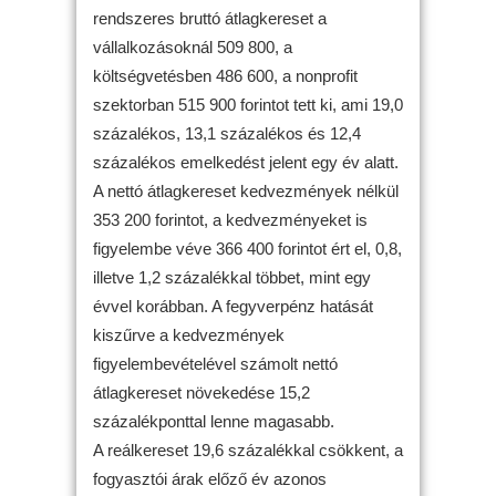
rendszeres bruttó átlagkereset a
vállalkozásoknál 509 800, a
költségvetésben 486 600, a nonprofit
szektorban 515 900 forintot tett ki, ami 19,0
százalékos, 13,1 százalékos és 12,4
százalékos emelkedést jelent egy év alatt.
A nettó átlagkereset kedvezmények nélkül
353 200 forintot, a kedvezményeket is
figyelembe véve 366 400 forintot ért el, 0,8,
illetve 1,2 százalékkal többet, mint egy
évvel korábban. A fegyverpénz hatását
kiszűrve a kedvezmények
figyelembevételével számolt nettó
átlagkereset növekedése 15,2
százalékponttal lenne magasabb.
A reálkereset 19,6 százalékkal csökkent, a
fogyasztói árak előző év azonos