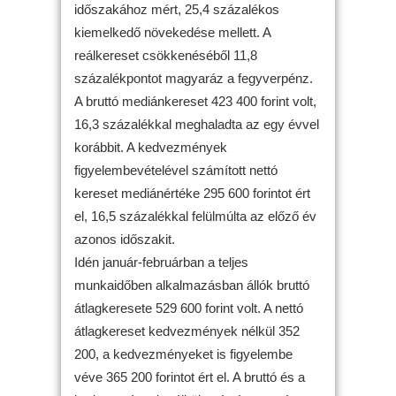
időszakához mért, 25,4 százalékos
kiemelkedő növekedése mellett. A
reálkereset csökkenéséből 11,8
százalékpontot magyaráz a fegyverpénz.
A bruttó mediánkereset 423 400 forint volt,
16,3 százalékkal meghaladta az egy évvel
korábbit. A kedvezmények
figyelembevételével számított nettó
kereset mediánértéke 295 600 forintot ért
el, 16,5 százalékkal felülmúlta az előző év
azonos időszakit.
Idén január-februárban a teljes
munkaidőben alkalmazásban állók bruttó
átlagkeresete 529 600 forint volt. A nettó
átlagkereset kedvezmények nélkül 352
200, a kedvezményeket is figyelembe
véve 365 200 forintot ért el. A bruttó és a