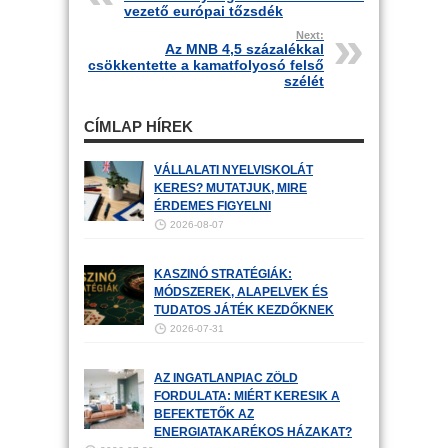
vezető európai tőzsdék
Next:
Az MNB 4,5 százalékkal
csökkentette a kamatfolyosó felső
szélét
CÍMLAP HÍREK
VÁLLALATI NYELVISKOLÁT
KERES? MUTATJUK, MIRE
ÉRDEMES FIGYELNI
2026-08-07
KASZINÓ STRATÉGIÁK:
MÓDSZEREK, ALAPELVEK ÉS
TUDATOS JÁTÉK KEZDŐKNEK
2026-07-31
AZ INGATLANPIAC ZÖLD
FORDULATA: MIÉRT KERESIK A
BEFEKTETŐK AZ
ENERGIATAKARÉKOS HÁZAKAT?