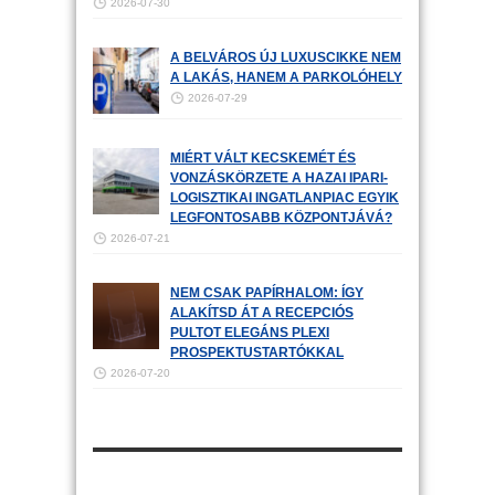
2026-07-30
A BELVÁROS ÚJ LUXUSCIKKE NEM
A LAKÁS, HANEM A PARKOLÓHELY
2026-07-29
MIÉRT VÁLT KECSKEMÉT ÉS
VONZÁSKÖRZETE A HAZAI IPARI-
LOGISZTIKAI INGATLANPIAC EGYIK
LEGFONTOSABB KÖZPONTJÁVÁ?
2026-07-21
NEM CSAK PAPÍRHALOM: ÍGY
ALAKÍTSD ÁT A RECEPCIÓS
PULTOT ELEGÁNS PLEXI
PROSPEKTUSTARTÓKKAL
2026-07-20