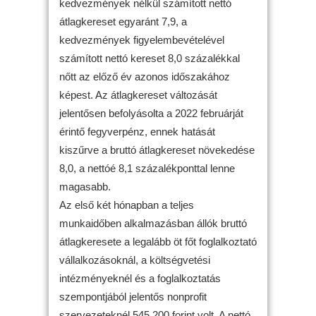
kedvezmények nélkül számított nettó
átlagkereset egyaránt 7,9, a
kedvezmények figyelembevételével
számított nettó kereset 8,0 százalékkal
nőtt az előző év azonos időszakához
képest. Az átlagkereset változását
jelentősen befolyásolta a 2022 februárját
érintő fegyverpénz, ennek hatását
kiszűrve a bruttó átlagkereset növekedése
8,0, a nettóé 8,1 százalékponttal lenne
magasabb.
Az első két hónapban a teljes
munkaidőben alkalmazásban állók bruttó
átlagkeresete a legalább öt főt foglalkoztató
vállalkozásoknál, a költségvetési
intézményeknél és a foglalkoztatás
szempontjából jelentős nonprofit
szervezeteknél 545 200 forint volt. A nettó