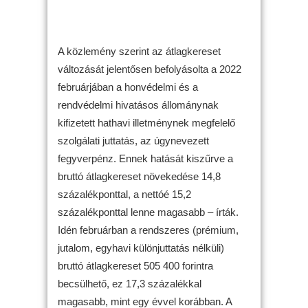
A közlemény szerint az átlagkereset
változását jelentősen befolyásolta a 2022
februárjában a honvédelmi és a
rendvédelmi hivatásos állománynak
kifizetett hathavi illetménynek megfelelő
szolgálati juttatás, az úgynevezett
fegyverpénz. Ennek hatását kiszűrve a
bruttó átlagkereset növekedése 14,8
százalékponttal, a nettóé 15,2
százalékponttal lenne magasabb – írták.
Idén februárban a rendszeres (prémium,
jutalom, egyhavi különjuttatás nélküli)
bruttó átlagkereset 505 400 forintra
becsülhető, ez 17,3 százalékkal
magasabb, mint egy évvel korábban. A