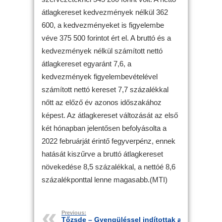
átlagkereset kedvezmények nélkül 362
600, a kedvezményeket is figyelembe
véve 375 500 forintot ért el. A bruttó és a
kedvezmények nélkül számított nettó
átlagkereset egyaránt 7,6, a
kedvezmények figyelembevételével
számított nettó kereset 7,7 százalékkal
nőtt az előző év azonos időszakához
képest. Az átlagkereset változását az első
két hónapban jelentősen befolyásolta a
2022 februárját érintő fegyverpénz, ennek
hatását kiszűrve a bruttó átlagkereset
növekedése 8,5 százalékkal, a nettóé 8,6
százalékponttal lenne magasabb.(MTI)
Previous:
Tőzsde – Gyengüléssel indítottak a