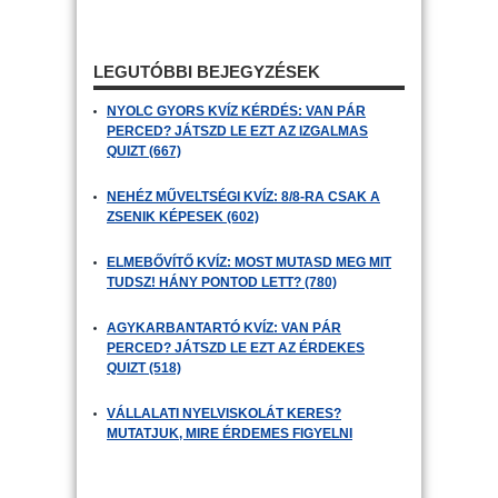
LEGUTÓBBI BEJEGYZÉSEK
NYOLC GYORS KVÍZ KÉRDÉS: VAN PÁR
PERCED? JÁTSZD LE EZT AZ IZGALMAS
QUIZT (667)
NEHÉZ MŰVELTSÉGI KVÍZ: 8/8-RA CSAK A
ZSENIK KÉPESEK (602)
ELMEBŐVÍTŐ KVÍZ: MOST MUTASD MEG MIT
TUDSZ! HÁNY PONTOD LETT? (780)
AGYKARBANTARTÓ KVÍZ: VAN PÁR
PERCED? JÁTSZD LE EZT AZ ÉRDEKES
QUIZT (518)
VÁLLALATI NYELVISKOLÁT KERES?
MUTATJUK, MIRE ÉRDEMES FIGYELNI